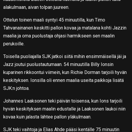
alakulmaan, aivan tolpan juureen.
Ottelun toinen maali syntyi 45 minuutilla, kun Timo
Tahvanainanen keskitti pallon kovaa ja matalana kohti Jazzin
maalia ja oma puolustaja ohjasi harmikseen sen maalin
perukoille.
Toisella puoliajalla SJK jatkoi siitä mihin ensimmäisellä jäi ja
Jazz joutui puolustautumaan. 54 minuutilla Billy Ionsin
kuparinen rikkoontui viimein, kun Richie Dorman tarjoili hyvän
keskityksen. Ionsilla oli ennen maalia useita paikkoja lisätä
SJK:n johtoa.
Johannes Laaksonen teki päivän toisensa, kun Ions tarjoili
hyvän keskityksen maalin edustalle ja Laaksonen laukoi niin
kovaa kuin jalasta lähtee pallon yläkulmaan.
SJK teki vaihtoja ja Elias Ahde pääsi kentälle 75 minuutin