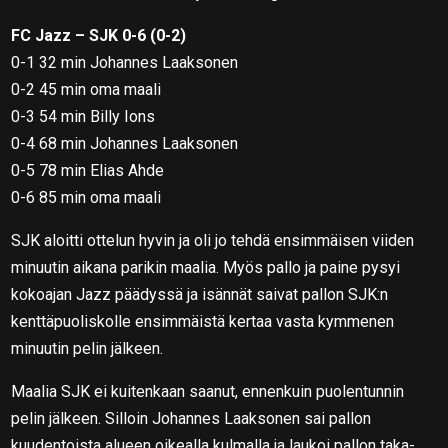
FC Jazz – SJK 0-6 (0-2)
0-1 32 min Johannes Laaksonen
0-2 45 min oma maali
0-3 54 min Billy Ions
0-4 68 min Johannes Laaksonen
0-5 78 min Elias Ahde
0-6 85 min oma maali
SJK aloitti ottelun hyvin ja oli jo tehdä ensimmäisen viiden
minuutin aikana parikin maalia. Myös pallo ja paine pysyi
kokoajan Jazz päädyssä ja isännät saivat pallon SJK:n
kenttäpuoliskolle ensimmäistä kertaa vasta kymmenen
minuutin pelin jälkeen.
Maalia SJK ei kuitenkaan saanut, ennenkuin puolentunnin
pelin jälkeen. Silloin Johannes Laaksonen sai pallon
kuudentoista alueen oikealla kulmalla ja laukoi pallon taka-