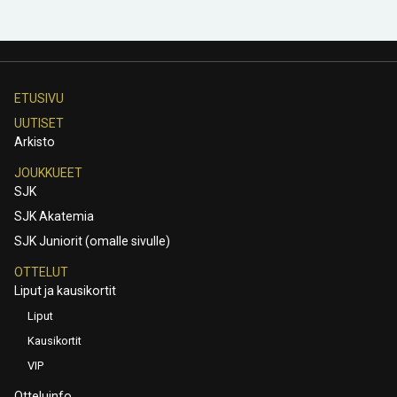
ETUSIVU
UUTISET
Arkisto
JOUKKUEET
SJK
SJK Akatemia
SJK Juniorit (omalle sivulle)
OTTELUT
Liput ja kausikortit
Liput
Kausikortit
VIP
Otteluinfo