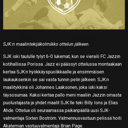
SJK:n maalintekijäkolmikko ottelun jälkeen.
SJK iski taululle tylyt 6-0 lukemat, kun se vieraili FC Jazzin
kotihallissa Porissa. Jazz ei päässyt ottelussa montaakaan
kertaa SJK:n hyökkäyspuolikkaalle ja ensimmäisen
laukauksenkin se sai vasta tunnin pelin jälkeen. SJK:n
maalitykkinä oli Johannes Laaksonen, joka iski kaksi
täysosumaa. Kaksi kertaa pallo meni maaliin Jazzin omasta
puolustajasta ja yhdet maalit SJK:lle teki Billy Ions ja Elias
Ahde. Ottelua oli seuraamassa paikanpäällä uusi SJK-
valmentaja Sixten Boström. Valmennusvastuun pelissä hoiti
Akatemian vastuuvalmentaja Brian Page.