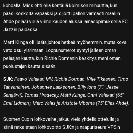
kohdalla. Mies ehti olla kentällä kolmisen minuuttia, kun
pääsi keskeltä vapaaksi ja sijoitti pallon varmasti maaliin.
Ahde pelasi vielä viime kauden alussa lainasopimuksella FC
Jazzin paidassa.
Matti Klinga oli lisätä johtoa hetkeä myöhemmin, mutta kova
veto osui ylärimaan. Loppunumerot syntyi jälleen oman
pelaajan kautta, kun Richie Dormanin keskitys meni oman
puolustajan kautta sisään.
SJK:
Paavo Valakari MV, Richie Dorman, Ville Tikkanen, Timo
Tahvanainen, Johannes Laaksonen, Billy Ions (71’ Jesse
Sarajärvi), Tomas Hradecky, Matti Klinga, Onni Valakari (65’
Emil Lidman), Marc Vales ja Aristote Mboma (75’ Elias Ahde).
Suomen Cupin lohkovaihe jatkuu vielä yhdellä ottelulla ja
siinä ratkaistaan lohkovoitto SJK:n ja naapuriseura VPS:n