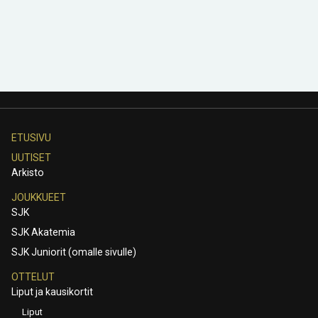
ETUSIVU
UUTISET
Arkisto
JOUKKUEET
SJK
SJK Akatemia
SJK Juniorit (omalle sivulle)
OTTELUT
Liput ja kausikortit
Liput