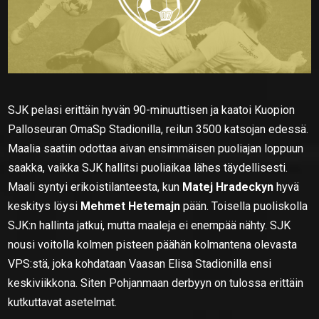
SJK pelasi erittäin hyvän 90-minuuttisen ja kaatoi Kuopion
Palloseuran OmaSp Stadionilla, reilun 3500 katsojan edessä.
Maalia saatiin odottaa aivan ensimmäisen puoliajan loppuun
saakka, vaikka SJK hallitsi puoliaikaa lähes täydellisesti.
Maali syntyi erikoistilanteesta, kun
Matej Hradeckyn
hyvä
keskitys löysi
Mehmet Hetemajn
pään. Toisella puoliskolla
SJK:n hallinta jatkui, mutta maaleja ei enempää nähty. SJK
nousi voitolla kolmen pisteen päähän kolmantena olevasta
VPS:stä, joka kohdataan Vaasan Elisa Stadionilla ensi
keskiviikkona. Siten Pohjanmaan derbyyn on tulossa erittäin
kutkuttavat asetelmat.