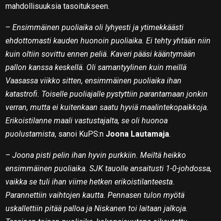
mahdollisuuksia tasoitukseen.
–
Ensimmäinen puoliaika oli lyhyesti ja ytimekkäästi
ehdottomasti kauden huonoin puoliaika. Ei tehty yhtään niin
kuin oltiin sovittu ennen peliä. Kaveri pääsi kääntymään
pallon kanssa keskellä. Oli samantyylinen kuin meillä
Vaasassa viikko sitten, ensimmäinen puoliaika ihan
katastrofi. Toiselle puoliajalle pystyttiin parantamaan jonkin
verran, mutta ei kuitenkaan saatu hyviä maalintekopaikkoja.
Erikoistilanne maali vastustajalta, se oli huonoa
puolustamista
, sanoi KuPS:n
Joona Lautamaja
.
–
Joona pisti pelin ihan hyvin purkkiin. Meiltä heikko
ensimmäinen puoliaika. SJK tauolle ansaitusti 1-0-johdossa,
vaikka se tuli ihan viime hetken erikoistilanteesta.
Parannettiin vaihtojen kautta. Pennasen tulon myötä
uskallettiin pitää palloa ja Niskanen toi laitaan jalkoja.