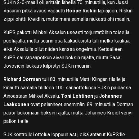
SJK:n 2-0-maali oli erittäin lähellä 70. minuutilla, kun Jussi
Vasaran pitkä avaus vapautti
Roope Riskin
läpiajoon. Riskin
zippi ohitti Kreidlin, mutta meni samalla niukasti ohi maalin.
KuPS pakotti Mihkel Aksalun useasti torjuntatöihin toisella
puoliajalla, mutta suurin osa laukauksista tuli melko kaukaa,
eikä Aksalulla ollut niiden kanssa ongelmia. Kertaalleen
KuPS sai vapaapotkun aivan boksin rajalta, mutta Sasa
Jovovicin laukaus kilpistyi SJK:n muuriin.
Richard Dorman
tuli 83. minuutilla Matti Klingan tilalle ja
kirjautti samalla tililleen 100. sarjaottelunsa SJK:n paidassa.
Ainoastaan Mihkel Aksalu,
Toni Lehtinen
ja
Johannes
Laaksonen
ovat pelanneet enemmän. 89. minuutilla Dorman
pääsi laukomaan boksin rajalta, mutta Johannes Kreidl venyi
pallon tielle.
SJK kontrolloi ottelua loppuun asti, eikä antanut KuPS:lle