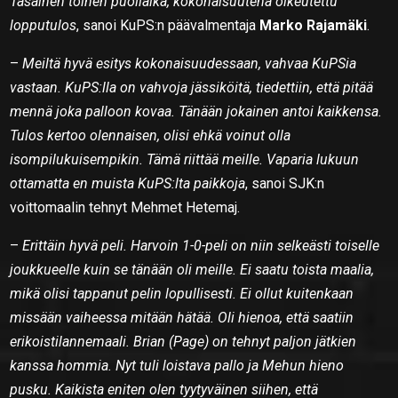
Tasainen toinen puoliaika, kokonaisuutena oikeutettu
lopputulos
, sanoi KuPS:n päävalmentaja
Marko Rajamäki
.
–
Meiltä hyvä esitys kokonaisuudessaan, vahvaa KuPSia
vastaan. KuPS:lla on vahvoja jässiköitä, tiedettiin, että pitää
mennä joka palloon kovaa. Tänään jokainen antoi kaikkensa.
Tulos kertoo olennaisen, olisi ehkä voinut olla
isompilukuisempikin. Tämä riittää meille. Vaparia lukuun
ottamatta en muista KuPS:lta paikkoja
, sanoi SJK:n
voittomaalin tehnyt Mehmet Hetemaj.
–
Erittäin hyvä peli. Harvoin 1-0-peli on niin selkeästi toiselle
joukkueelle kuin se tänään oli meille. Ei saatu toista maalia,
mikä olisi tappanut pelin lopullisesti. Ei ollut kuitenkaan
missään vaiheessa mitään hätää. Oli hienoa, että saatiin
erikoistilannemaali. Brian (Page) on tehnyt paljon jätkien
kanssa hommia. Nyt tuli loistava pallo ja Mehun hieno
pusku. Kaikista eniten olen tyytyväinen siihen, että