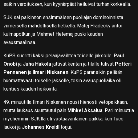
saikin varoituksen, kun kyynärpäät heiluivat turhan korkealla.
SJK sai palkinnon ensimmäisen puoliajan dominoinnista
viimeisellä mahdollisella hetkellä. Matej Hradecky antoi
kulmapotkun ja Mehmet Hetemaj puski kauden
avausmaalinsa.
KuPS suoritti kaksi pelaajavaihtoa toiselle jaksolle.
Paul
Onobi
ja
Juha Hakola
jättivät kentän ja tilalle tulivat
Petteri
Pennanen
ja
Ilmari Niskanen
. KuPS paransikin peliään
huomattavasti toiselle jaksolle, tosin avauspuoliaika oli
kenties kauden heikointa.
49. minuutilla Ilmari Niskanen nousi hienosti vetopaikkaan,
mutta laukaus suuntautui päin
Mihkel Aksalua
. Pari minuuttia
myöhemmin SJK:lla oli vastaavanlainen paikka, kun Tuco
laukoi ja
Johannes Kreidl
torjui.