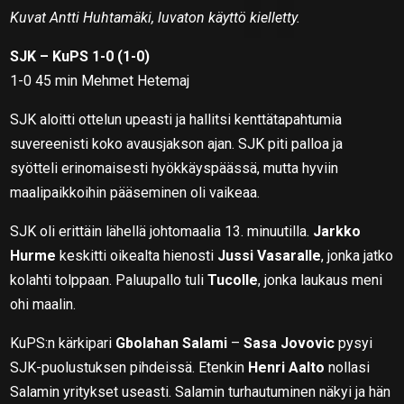
Kuvat Antti Huhtamäki, luvaton käyttö kielletty.
SJK – KuPS 1-0 (1-0)
1-0 45 min Mehmet Hetemaj
SJK aloitti ottelun upeasti ja hallitsi kenttätapahtumia
suvereenisti koko avausjakson ajan. SJK piti palloa ja
syötteli erinomaisesti hyökkäyspäässä, mutta hyviin
maalipaikkoihin pääseminen oli vaikeaa.
SJK oli erittäin lähellä johtomaalia 13. minuutilla.
Jarkko
Hurme
keskitti oikealta hienosti
Jussi Vasaralle
, jonka jatko
kolahti tolppaan. Paluupallo tuli
Tucolle
, jonka laukaus meni
ohi maalin.
KuPS:n kärkipari
Gbolahan Salami
–
Sasa Jovovic
pysyi
SJK-puolustuksen pihdeissä. Etenkin
Henri Aalto
nollasi
Salamin yritykset useasti. Salamin turhautuminen näkyi ja hän