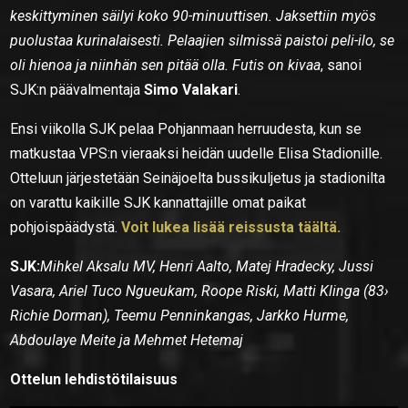
keskittyminen säilyi koko 90-minuuttisen. Jaksettiin myös
puolustaa kurinalaisesti. Pelaajien silmissä paistoi peli-ilo, se
oli hienoa ja niinhän sen pitää olla. Futis on kivaa
, sanoi
SJK:n päävalmentaja
Simo Valakari
.
Ensi viikolla SJK pelaa Pohjanmaan herruudesta, kun se
matkustaa VPS:n vieraaksi heidän uudelle Elisa Stadionille.
Otteluun järjestetään Seinäjoelta bussikuljetus ja stadionilta
on varattu kaikille SJK kannattajille omat paikat
pohjoispäädystä.
Voit lukea lisää reissusta
täältä.
SJK:
Mihkel Aksalu MV, Henri Aalto, Matej Hradecky, Jussi
Vasara, Ariel Tuco Ngueukam, Roope Riski, Matti Klinga (83›
Richie Dorman), Teemu Penninkangas, Jarkko Hurme,
Abdoulaye Meite ja Mehmet Hetemaj
Ottelun lehdistötilaisuus