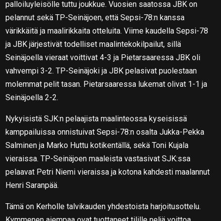
palloiluyleisölle tuttu joukkue. Vuosien saatossa JBK on
pelannut sekä TP-Seinäjoen, että Sepsi-78:n kanssa
värikkäitä ja maalirikkaita otteluita. Viime kaudella Sepsi-78
ja JBK järjestivät todelliset maalintekokilpailut, sillä
Seinäjoella vieraat voittivat 4-3 ja Pietarsaaressa JBK oli
vahvempi 3-2. TP-Seinäjoki ja JBK pelasivat puolestaan
molemmat pelit tasan. Pietarsaaressa lukemat olivat 1-1 ja
Seinäjoella 2-2.
Nykyisistä SJK:n pelaajista maalinteossa kyseisissä
kamppailuissa onnistuivat Sepsi-78:n osalta Jukka-Pekka
Salminen ja Marko Huttu kotikentällä, sekä Toni Kujala
vieraissa. TP-Seinäjoen maaleista vastasivat SJK:ssa
pelaavat Petri Niemi vieraissa ja kotona kahdesti maalannut
Henri Saranpää.
Tämä on Kerholle talvikauden yhdestoista harjoitusottelu.
Kymmenen aiempaa ovat tuottaneet tilille neljä voittoa,