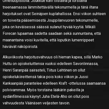
Urheiluopistolla. Joukkue kävi tiistaina ja torstaina
treenaamassa lämmitettävällä tekonurmella ja tänä iltana
harjoitukset ovat Seinäjoen kuplahallissa. Ensi viikon suhteen
on toiveita pääsemisestä Jouppilanvuoren tekonurmelle,
joka on keväisessä säässä sulanut hyvää kyytiä. Mikäli
Forecan lupaamaa sadetta saadaan sekä sunnuntaina, että
maanantaina voisi kuvitella, että loputkin lumenrippeet
häviävät näköpiiristä.
Alkuviikosta harjoitusvahvuus oli hieman kapea, sillä Marko
Huttu on opiskeluittensa vuoksi edelleen Savonlinnassa,
Henri Saranpää sairasteli, Tiitus Lehtinen on ollut
opiskelukiireittensä takia pois koko viikon ja Jussi
Kankaanpää parantelee edelleen Kraft -ottelussa saamaansa
polvivammaa. Myös torstaina lääkärin pakeilla ja
sydänfilmeissä käynyt Juha Etelä-Aho on ollut pois
vahvuudesta Väänäsen veljesten tavoin.