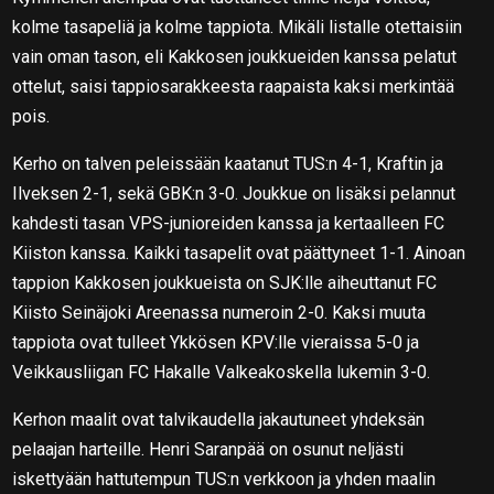
kolme tasapeliä ja kolme tappiota. Mikäli listalle otettaisiin
vain oman tason, eli Kakkosen joukkueiden kanssa pelatut
ottelut, saisi tappiosarakkeesta raapaista kaksi merkintää
pois.
Kerho on talven peleissään kaatanut TUS:n 4-1, Kraftin ja
Ilveksen 2-1, sekä GBK:n 3-0. Joukkue on lisäksi pelannut
kahdesti tasan VPS-junioreiden kanssa ja kertaalleen FC
Kiiston kanssa. Kaikki tasapelit ovat päättyneet 1-1. Ainoan
tappion Kakkosen joukkueista on SJK:lle aiheuttanut FC
Kiisto Seinäjoki Areenassa numeroin 2-0. Kaksi muuta
tappiota ovat tulleet Ykkösen KPV:lle vieraissa 5-0 ja
Veikkausliigan FC Hakalle Valkeakoskella lukemin 3-0.
Kerhon maalit ovat talvikaudella jakautuneet yhdeksän
pelaajan harteille. Henri Saranpää on osunut neljästi
iskettyään hattutempun TUS:n verkkoon ja yhden maalin