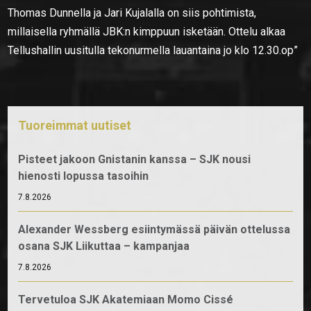
Thomas Dunnella ja Jari Kujalalla on siis pohtimista,
millaisella ryhmällä JBK:n kimppuun isketään. Ottelu alkaa
Tellushallin uusitulla tekonurmella lauantaina jo klo 12.30.op”
Tuoreimmat uutiset
Pisteet jakoon Gnistanin kanssa – SJK nousi
hienosti lopussa tasoihin
7.8.2026
Alexander Wessberg esiintymässä päivän ottelussa
osana SJK Liikuttaa – kampanjaa
7.8.2026
Tervetuloa SJK Akatemiaan Momo Cissé