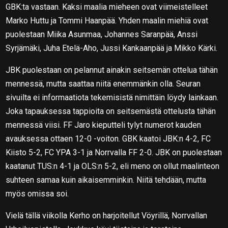
GBK:ta vastaan. Kaksi maalia mieheen ovat viimeistelleet
Marko Huttu ja Tommi Haanpää. Yhden maalin miehiä ovat
puolestaan Miika Asunmaa, Johannes Saranpää, Anssi
Syrjämäki, Juha Etelä-Aho, Jussi Kankaanpää ja Mikko Kärki.
JBK puolestaan on pelannut ainakin seitsemän ottelua tähän
mennessä, mutta saattaa niitä enemmänkin olla. Seuran
sivuilta ei informaatiota tekemisistä nimittäin löydy lainkaan.
Joka tapauksessa tappioita on seitsemästä ottelusta tähän
mennessä viisi. FF Jaro kieputteli tylyt numerot kauden
avauksessa ottaen 12-0 -voiton. GBK kaatoi JBK:n 4-2, FC
Kiisto 5-2, FC YPA 3-1 ja Norrvalla FF 2-0. JBK on puolestaan
kaatanut TUS:n 4-1 ja OLS:n 5-2, eli meno on ollut maalinteon
suhteen samaa kuin aikaisemminkin. Niitä tehdään, mutta
myös omissa soi.
Vielä tällä viikolla Kerho on harjoitellut Vöyrillä, Norrvallan