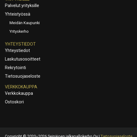
Palvelut yrityksille
Yhteistyössä
Meidän Kaupunki
Yrityskerho
YHTEYSTIEDOT
Yhteystiedot
Laskutusosoitteet
Rekrytointi
Tietosuojaseloste
VERKKOKAUPPA
Verkkokauppa
Ostoskori
Copyright © 2020–2026 Seinäjoen jalkapallokerho Oy |
Tietosuojaseloste