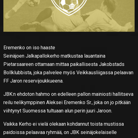
Eremenko on iso haaste
Seinäjoen Jalkapallokerho matkustaa lauantaina
Pietarsaareen ottamaan mittaa paikallisesta Jakobstads
Bollklubbista, joka palvelee myös Veikkausliigassa pelaavan
FF Jaron reservijoukkueena.
JBK:n ehdoton hahmo on edelleen pallon mainiosti hallitseva
reilu nelikymppinen Aleksei Eremenko Sr., joka on jo pitkään
viihtynyt Suomessa tultuaan alun perin juuri Jaroon.
Vaikka Kerho ei vielä olekaan kohdannut toista mustissa
paidoissa pelaavaa ryhmää, on JBK seinäjokelaiselle