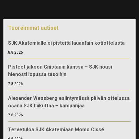
Tuoreimmat uutiset
SJK Akatemialle ei pisteitä lauantain kotiottelusta
8.8.2026
Pisteet jakoon Gnistanin kanssa – SJK nousi
hienosti lopussa tasoihin
7.8.2026
Alexander Wessberg esiintymässä päivän ottelussa
osana SJK Liikuttaa – kampanjaa
7.8.2026
Tervetuloa SJK Akatemiaan Momo Cissé
6.8.2026