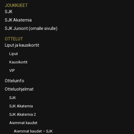
JOUKKUEET
SJK
SJK Akatemia
SJK Juniorit (omalle sivulle)
OTTELUT
Liput ja kausikortit
Liput
Kausikortit
VIP
Otteluinfo
Otteluohjelmat
SJK
SJK Akatemia
SJK Akatemia 2
Aiemmat kaudet
Aiemmat kaudet – SJK