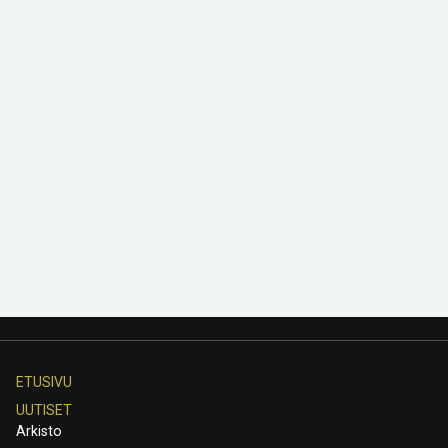
ETUSIVU
UUTISET
Arkisto