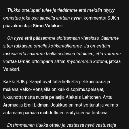
–
Tiukka ottelupari tulee ja tiedämme että meidän täytyy
onnistua joka osa-alueella erittäin hyvin
, kommentoi SJK:n
päävalmentaja
Simo Valakari.
–
On hyvä että pääsemme aloittamaan vieraissa. Saamme
siten ratkaisun omalle kotikentällemme. Ja on erittäin
tärkeää että saamme täällä sellaisen tuloksen, että voimme
voittaa tämän otteluparin sitten myöhemmin kotona
, jatkaa
Valakari.
Kaikki SJK pelaajat ovat tällä hetkellä pelikunnossa ja
mukana Valko-Venäjällä on kaikki sopimuspelaajat,
lukuunottamatta nuoria pelaajia Aleksis Lehtonen, Arttu
Aromaa ja Emil Lidman. Joukkue on motivoitunut ja valmis
antamaan parhaan mahdollisen esityksensä tiistaina.
–
Ensimmäinen tiukka ottelu ja vastassa hyvä vastustaja