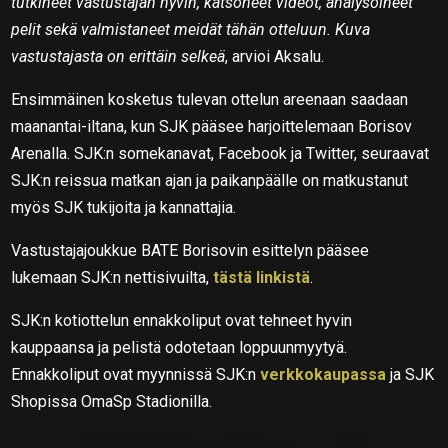
tutkineet vastustajan hyvin, katsoneet videot, analysoineet
pelit sekä valmistaneet meidät tähän otteluun. Kuva
vastustajasta on erittäin selkeä
, arvioi Aksalu.
Ensimmäinen kosketus tulevan ottelun areenaan saadaan
maanantai-iltana, kun SJK pääsee harjoittelemaan Borisov
Arenalla. SJK:n somekanavat, Facebook ja Twitter, seuraavat
SJK:n reissua matkan ajan ja paikanpäälle on matkustanut
myös SJK tukijoita ja kannattajia.
Vastustajajoukkue BATE Borisovin esittelyn pääsee
lukemaan SJK:n nettisivuilta,
tästä linkistä
.
SJK:n kotiottelun ennakkoliput ovat tehneet hyvin
kauppaansa ja pelistä odotetaan loppuunmyytyä.
Ennakkoliput ovat myynnissä SJK:n
verkkokaupassa
ja SJK
Shopissa OmaSp Stadionilla.