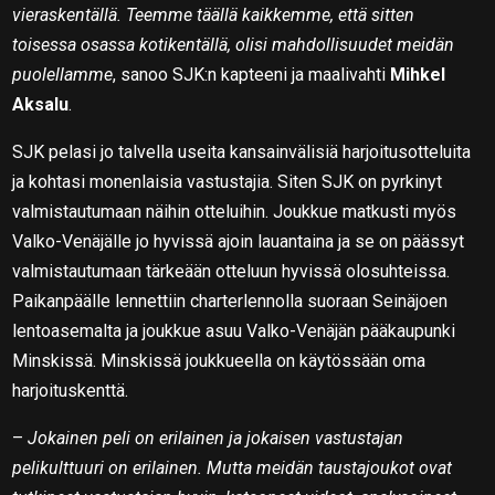
vieraskentällä. Teemme täällä kaikkemme, että sitten
toisessa osassa kotikentällä, olisi mahdollisuudet meidän
puolellamme
, sanoo SJK:n kapteeni ja maalivahti
Mihkel
Aksalu
.
SJK pelasi jo talvella useita kansainvälisiä harjoitusotteluita
ja kohtasi monenlaisia vastustajia. Siten SJK on pyrkinyt
valmistautumaan näihin otteluihin. Joukkue matkusti myös
Valko-Venäjälle jo hyvissä ajoin lauantaina ja se on päässyt
valmistautumaan tärkeään otteluun hyvissä olosuhteissa.
Paikanpäälle lennettiin charterlennolla suoraan Seinäjoen
lentoasemalta ja joukkue asuu Valko-Venäjän pääkaupunki
Minskissä. Minskissä joukkueella on käytössään oma
harjoituskenttä.
–
Jokainen peli on erilainen ja jokaisen vastustajan
pelikulttuuri on erilainen. Mutta meidän taustajoukot ovat