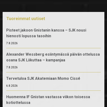
Tuoreimmat uutiset
Pisteet jakoon Gnistanin kanssa – SJK nousi
hienosti lopussa tasoihin
7.8.2026
Alexander Wessberg esiintymässä päivän ottelussa
osana SJK Liikuttaa – kampanjaa
7.8.2026
Tervetuloa SJK Akatemiaan Momo Cissé
6.8.2026
Huomenna IF Gnistan vastassa viikon toisessa
kotiottelussa