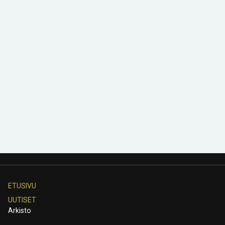
ETUSIVU
UUTISET
Arkisto