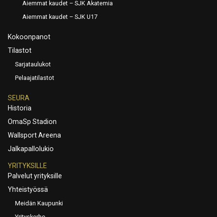
Aiemmat kaudet – SJK Akatemia
Aiemmat kaudet – SJK U17
Kokoonpanot
Tilastot
Sarjataulukot
Pelaajatilastot
SEURA
Historia
OmaSp Stadion
Wallsport Areena
Jalkapallolukio
YRITYKSILLE
Palvelut yrityksille
Yhteistyössä
Meidän Kaupunki
Yrityskerho