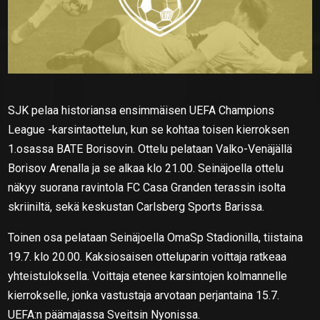
SJK pelaa historiansa ensimmäisen UEFA Champions
League -karsintaottelun, kun se kohtaa toisen kierroksen
1.osassa BATE Borisovin. Ottelu pelataan Valko-Venäjällä
Borisov Arenalla ja se alkaa klo 21.00. Seinäjoella ottelu
näkyy suorana ravintola FC Casa Granden terassin isolta
skriiniltä, sekä keskustan Carlsberg Sports Barissa.
Toinen osa pelataan Seinäjoella OmaSp Stadionilla, tiistaina
19.7. klo 20.00. Kaksiosaisen otteluparin voittaja ratkeaa
yhteistuloksella. Voittaja etenee karsintojen kolmannelle
kierrokselle, jonka vastustaja arvotaan perjantaina 15.7.
UEFA:n päämajassa Sveitsin Nyonissa.