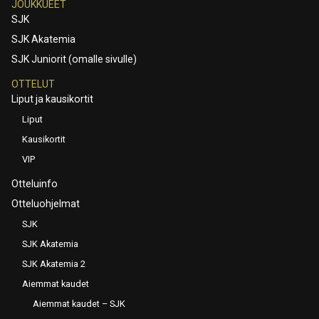
JOUKKUEET
SJK
SJK Akatemia
SJK Juniorit (omalle sivulle)
OTTELUT
Liput ja kausikortit
Liput
Kausikortit
VIP
Otteluinfo
Otteluohjelmat
SJK
SJK Akatemia
SJK Akatemia 2
Aiemmat kaudet
Aiemmat kaudet – SJK