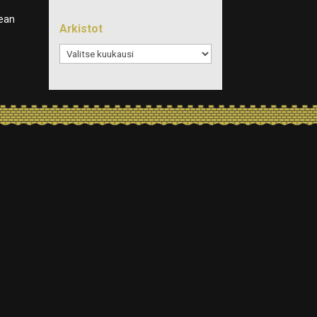
kean
Arkistot
Arkistot