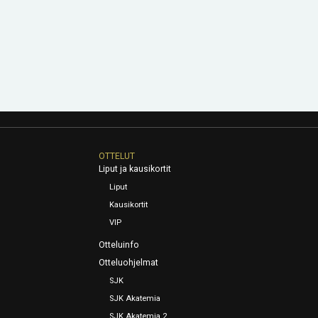
OTTELUT
Liput ja kausikortit
Liput
Kausikortit
VIP
Otteluinfo
Otteluohjelmat
SJK
SJK Akatemia
SJK Akatemia 2