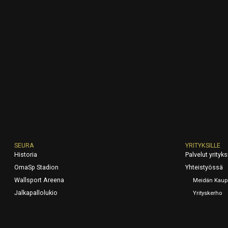
SEURA
YRITYKSILLE
Historia
Palvelut yrityksi
OmaSp Stadion
Yhteistyössä
Wallsport Areena
Meidän Kaup
Jalkapallolukio
Yrityskerho