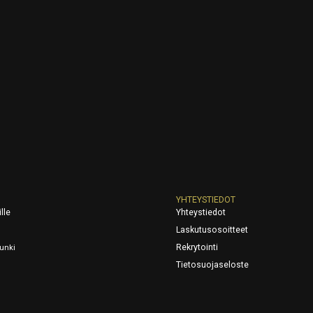
YHTEYSTIEDOT
lle
Yhteystiedot
Laskutusosoitteet
Rekrytointi
unki
Tietosuojaseloste