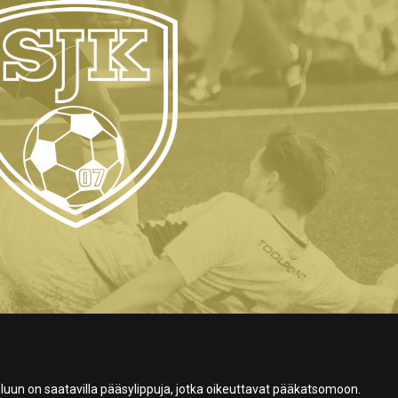
luun on saatavilla pääsylippuja, jotka oikeuttavat pääkatsomoon.