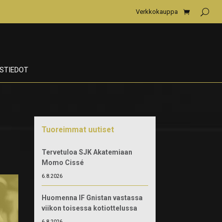
Verkkokauppa
STIEDOT
Tuoreimmat uutiset
Tervetuloa SJK Akatemiaan
Momo Cissé
6.8.2026
Huomenna IF Gnistan vastassa
viikon toisessa kotiottelussa
6.8.2026