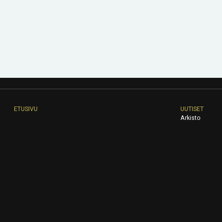
ETUSIVU
UUTISET
Arkisto