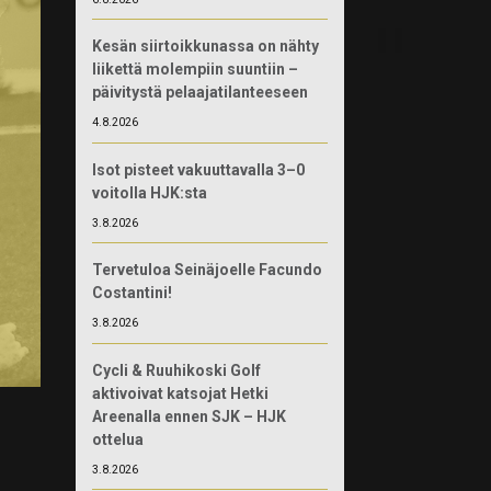
Kesän siirtoikkunassa on nähty
liikettä molempiin suuntiin –
päivitystä pelaajatilanteeseen
4.8.2026
Isot pisteet vakuuttavalla 3–0
voitolla HJK:sta
3.8.2026
Tervetuloa Seinäjoelle Facundo
Costantini!
3.8.2026
Cycli & Ruuhikoski Golf
aktivoivat katsojat Hetki
Areenalla ennen SJK – HJK
ottelua
3.8.2026