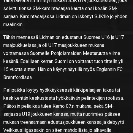
Tänä talvena Emil liittyi mukaan SJK U19 joukkueeseen, joka
selvitti tiensä SM-karsintasarjan kautta ensi kesän SM-
sarjaan. Karsintasarjassa Lidman on iskenyt SJK:lle jo yhden
maalinkin.
Tähän mennessä Lidman on edustanut Suomea U16 ja U17
maajoukkueissa ja oli U17 maajoukkueen mukana
voittamassa Suomelle Pohjoismaiden Mestaruutta viime
kesänä. Edellisen kerran Suomi on voittanut tuon tittelin yli
15 vuotta sitten. Hän on käynyt näytillä myös Englannin FC
Brentfordissa.
Pelipaikka löytyy hyökkäyksessä kärkipelaajien takaa tai
keskikentän keskustasta hyökkäävän pelintekijän roolissa.
Pääosin peliaikaa tulee Kerho 07:n mukana, sekä SM-
sarjassa U19 joukkueen kanssa, mutta nuorimies pääsee
mukaan treenaamaan edustusjoukkueen kanssa ja debyytti
Veikkausliigassakin on siten mahdollista jo alkavalla