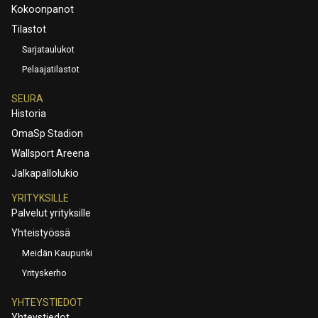
Kokoonpanot
Tilastot
Sarjataulukot
Pelaajatilastot
SEURA
Historia
OmaSp Stadion
Wallsport Areena
Jalkapallolukio
YRITYKSILLE
Palvelut yrityksille
Yhteistyössä
Meidän Kaupunki
Yrityskerho
YHTEYSTIEDOT
Yhteystiedot