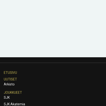
ETUSIVU
UUTISET
Arkisto
JOUKKUEET
SJK
SJK Akatemia