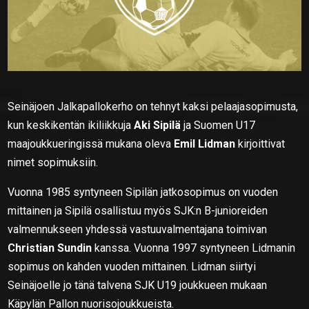
Seinäjoen Jalkapallokerho on tehnyt kaksi pelaajasopimusta,
kun keskikentän ikiliikkuja
Aki Sipilä
ja Suomen U17
maajoukkueringissä mukana oleva
Emil Lidman
kirjoittivat
nimet sopimuksiin.
Vuonna 1985 syntyneen Sipilän jatkosopimus on vuoden
mittainen ja Sipilä osallistuu myös SJK:n B-junioreiden
valmennukseen yhdessä vastuuvalmentajana toimivan
Christian Sundin
kanssa. Vuonna 1997 syntyneen Lidmanin
sopimus on kahden vuoden mittainen. Lidman siirtyi
Seinäjoelle jo tänä talvena SJK U19 joukkueen mukaan
Käpylän Pallon nuorisojoukkueista.