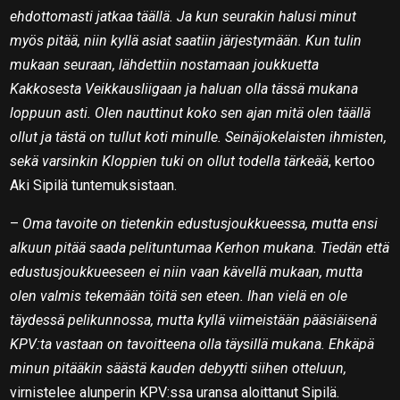
ehdottomasti jatkaa täällä. Ja kun seurakin halusi minut
myös pitää, niin kyllä asiat saatiin järjestymään. Kun tulin
mukaan seuraan, lähdettiin nostamaan joukkuetta
Kakkosesta Veikkausliigaan ja haluan olla tässä mukana
loppuun asti. Olen nauttinut koko sen ajan mitä olen täällä
ollut ja tästä on tullut koti minulle. Seinäjokelaisten ihmisten,
sekä varsinkin Kloppien tuki on ollut todella tärkeää
, kertoo
Aki Sipilä tuntemuksistaan.
–
Oma tavoite on tietenkin edustusjoukkueessa, mutta ensi
alkuun pitää saada pelituntumaa Kerhon mukana. Tiedän että
edustusjoukkueeseen ei niin vaan kävellä mukaan, mutta
olen valmis tekemään töitä sen eteen. Ihan vielä en ole
täydessä pelikunnossa, mutta kyllä viimeistään pääsiäisenä
KPV:ta vastaan on tavoitteena olla täysillä mukana. Ehkäpä
minun pitääkin säästä kauden debyytti siihen otteluun,
virnistelee alunperin KPV:ssa uransa aloittanut Sipilä.