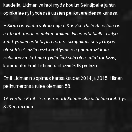
kaudella. Lidman vaihtoi myös koulun Seinäjoelle ja hän
opiskelee nyt yhdessä uusien pelikavereidensa kanssa.
–
Simo on vanha valmentajani Käpylän Pallosta ja hän on
auttanut minua jo paljon urallani. Näen että täällä pystyn
kehittymään entistä paremmin jalkapalloilijana ja myös
olosuhteet täällä ovat kehittymiseen paremmat kuin
Helsingissä. Erittäin hyvillä fiiliksillä olen tullut mukaan,
kommentoi Emil Lidman siirtoaan SJK paitaan.
Emil Lidmanin sopimus kattaa kaudet 2014 ja 2015. Hänen
pelinumeronsa tulee olemaan 58.
16-vuotias Emil Lidman muutti Seinäjoelle ja haluaa kehittyä
SJK:n mukana.