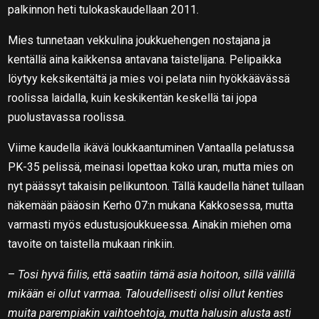
palkinnon heti tulokaskaudellaan 2011.
Mies tunnetaan vekkulina joukkuehengen nostajana ja
kentällä aina kaikkensa antavana taistelijana. Pelipaikka
löytyy keksikentältä ja mies voi pelata niin hyökkäävässä
roolissa laidalla, kuin keskikentän keskellä tai jopa
puolustavassa roolissa.
Viime kaudella ikävä loukkaantuminen Vantaalla pelatussa
PK-35 pelissä, meinasi lopettaa koko uran, mutta mies on
nyt päässyt takaisin pelikuntoon. Tällä kaudella hänet tullaan
näkemään pääosin Kerho 07:n mukana Kakkosessa, mutta
varmasti myös edustusjoukkueessa. Ainakin miehen oma
tavoite on taistella mukaan rinkiin.
–
Tosi hyvä fiilis, että saatiin tämä asia hoitoon, sillä välillä
mikään ei ollut varmaa. Taloudellisesti olisi ollut kenties
muita parempiakin vaihtoehtoja, mutta halusin alusta asti