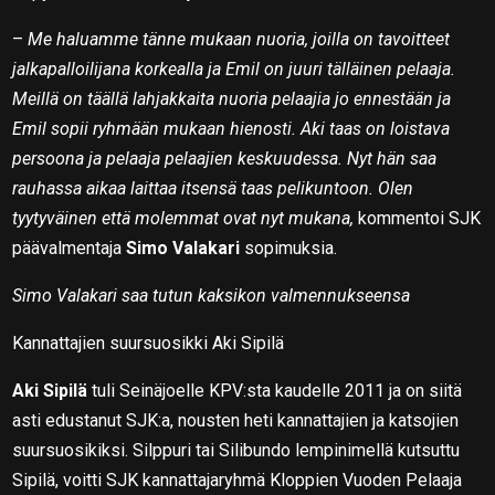
–
Me haluamme tänne mukaan nuoria, joilla on tavoitteet
jalkapalloilijana korkealla ja Emil on juuri tälläinen pelaaja.
Meillä on täällä lahjakkaita nuoria pelaajia jo ennestään ja
Emil sopii ryhmään mukaan hienosti. Aki taas on loistava
persoona ja pelaaja pelaajien keskuudessa. Nyt hän saa
rauhassa aikaa laittaa itsensä taas pelikuntoon. Olen
tyytyväinen että molemmat ovat nyt mukana,
kommentoi SJK
päävalmentaja
Simo Valakari
sopimuksia.
Simo Valakari saa tutun kaksikon valmennukseensa
Kannattajien suursuosikki Aki Sipilä
Aki Sipilä
tuli Seinäjoelle KPV:sta kaudelle 2011 ja on siitä
asti edustanut SJK:a, nousten heti kannattajien ja katsojien
suursuosikiksi. Silppuri tai Silibundo lempinimellä kutsuttu
Sipilä, voitti SJK kannattajaryhmä Kloppien Vuoden Pelaaja