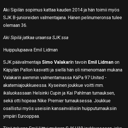
Aki Sipilän sopimus kattaa kauden 2014 ja hän toimii myös
SJK B-junioreiden valmentajana. Hänen pelinumeronsa tulee
olemaan 36.
Aki Sipilä jatkaa uraansa SJK:ssa
Huippulupaava Emil Lidman
SJK päävalmentaja
Simo Valakari
n tavoin
Emil Lidman
on
Käpylän Pallon kasvatti ja siellä hän oli nimenomaan mukana
Valakarin aiemmin valmentamassa KäPa 97 United -
akatemiajoukkueessa. Kyseinen joukkue voitti mm.
ikäluokassaan Helsinki Cupin ja Kai Pahlman turnauksen,
sekä otti hopeaa Nike Premier turnauksessa. Joukkue
osallistui myös useisiin kansainvälisiin huipputurnauksiin
ympäri Eurooppaa.