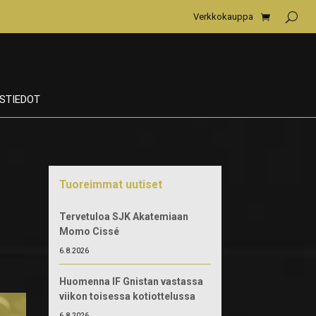
Verkkokauppa
STIEDOT
Tuoreimmat uutiset
Tervetuloa SJK Akatemiaan
Momo Cissé
6.8.2026
Huomenna IF Gnistan vastassa
viikon toisessa kotiottelussa
6.8.2026