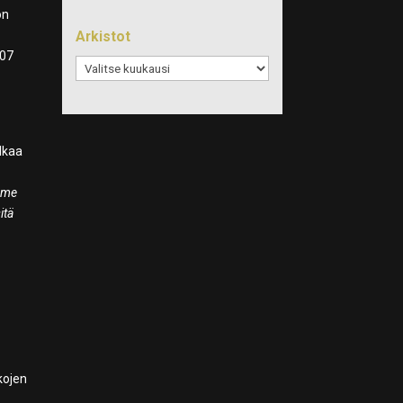
on
Arkistot
 07
Arkistot
alkaa
emme
itä
kojen