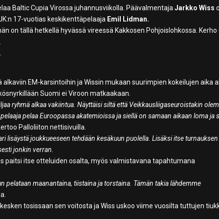
aa Baltic Cupia Virossa juhannusviikolla. Päävalmentaja
Jarkko Wiss
K:n 17-vuotias keskikenttäpelaaja
Emil Lidman.
än on tällä hetkellä hyvässä vireessä Kakkosen Pohjoislohkossa. Kerho
.
.
ä alkaviin EM-karsintoihin ja Wissin mukaan suurimpien kokeilujen aika 
kkösnyrkillään Suomi ei Viroon matkaakaan.
iljaa ryhmä alkaa vakiintua. Näyttäisi siltä että Veikkausliigaseuroistakin ol
elaaja pelaa Euroopassa akatemioissa ja siellä on samaan aikaan loma ja s
rtoo Palloliiton nettisivuilla.
ri lisäystä joukkueeseen tehdään kesäkuun puolella. Lisäksi itse turnauksen
esti jonkin verran.
us paitsi itse otteluiden osalta, myös valmistavana tapahtumana
, kun pelataan maanantaina, tiistaina ja torstaina. Tämän takia lähdemme
a.
sken tosissaan sen voitosta ja Wiss uskoo viime vuosilta tuttujen tiuk