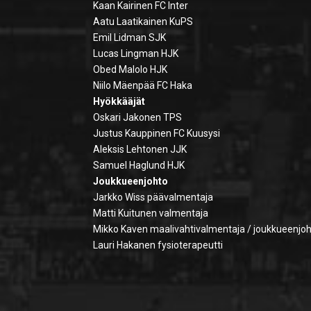
Kaan Kairinen FC Inter
Aatu Laatikainen KuPS
Emil Lidman SJK
Lucas Lingman HJK
Obed Malolo HJK
Niilo Mäenpää FC Haka
Hyökkääjät
Oskari Jakonen TPS
Justus Kauppinen FC Kuusysi
Aleksis Lehtonen JJK
Samuel Haglund HJK
Joukkueenjohto
Jarkko Wiss päävalmentaja
Matti Kuitunen valmentaja
Mikko Kaven maalivahtivalmentaja / joukkueenjoh
Lauri Hakanen fysioterapeutti