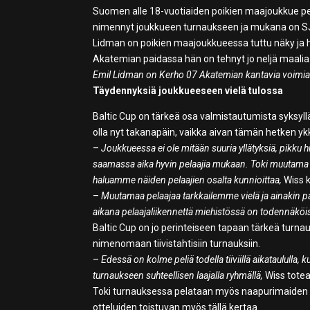
Suomen alle 18-vuotiaiden poikien maajoukkue pel
nimennyt joukkueen turnaukseen ja mukana on SJ
Lidman on poikien maajoukkueessa tuttu näky ja h
Akatemian paidassa hän on tehnyt jo neljä maalia
Emil Lidman on Kerho 07 Akatemian kantavia voimia
Täydennyksiä joukkueeseen vielä tulossa
Baltic Cup on tärkeä osa valmistautumista syksyll
olla nyt takanapäin, vaikka aivan tämän hetken y
–
Joukkueessa ei ole mitään suuria yllätyksiä, pikku h
saamassa aika hyvin pelaajia mukaan. Toki muutama p
haluamme näiden pelaajien osalta kunnioittaa,
Wiss ke
–
Muutamaa pelaajaa tarkkailemme vielä ja ainakin pa
aikana pelaajaliikennettä miehistössä on todennäköis
Baltic Cup on jo perinteiseen tapaan tärkeä turna
nimenomaan tiivistahtisiin turnauksiin.
–
Edessä on kolme peliä todella tiiviillä aikataululla
turnaukseen suhteellisen laajalla ryhmällä,
Wiss totea
Toki turnauksessa pelataan myös naapurimaiden ke
otteluiden toistuvan myös tällä kertaa.