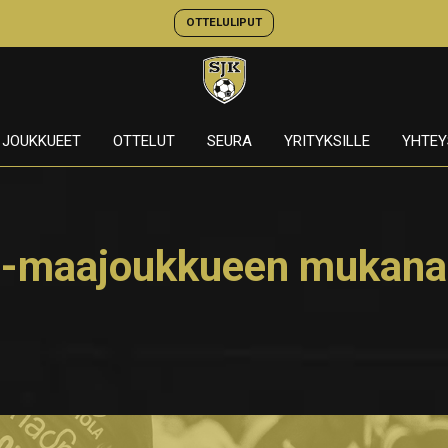
OTTELULIPUT
JOUKKUEET
OTTELUT
SEURA
YRITYKSILLE
YHTEY
8-maajoukkueen mukana