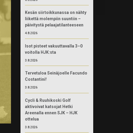
Kesän siirtoikkunassa on nähty
liikettä molempiin suuntiin –
päivitystä pelaajatilanteeseen
4.8.2026
Isot pisteet vakuuttavalla 3–0
voitolla HJK:sta
3.8.2026
Tervetuloa Seinäjoelle Facundo
Costantini!
3.8.2026
Cycli & Ruuhikoski Golf
aktivoivat katsojat Hetki
Areenalla ennen SJK – HJK
ottelua
3.8.2026