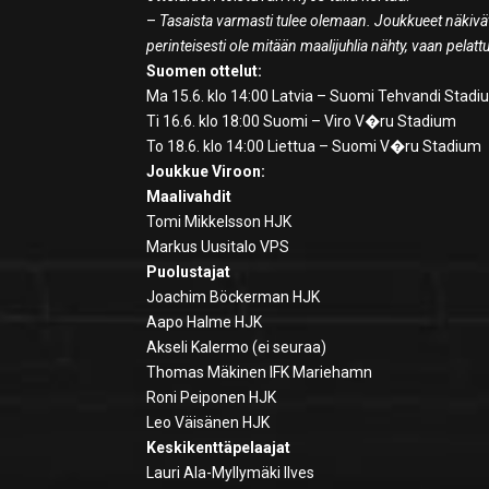
–
Tasaista varmasti tulee olemaan. Joukkueet näkivät
perinteisesti ole mitään maalijuhlia nähty, vaan pelatt
Suomen ottelut:
Ma 15.6. klo 14:00 Latvia – Suomi Tehvandi Stad
Ti 16.6. klo 18:00 Suomi – Viro V�ru Stadium
To 18.6. klo 14:00 Liettua – Suomi V�ru Stadium
Joukkue Viroon:
Maalivahdit
Tomi Mikkelsson HJK
Markus Uusitalo VPS
Puolustajat
Joachim Böckerman HJK
Aapo Halme HJK
Akseli Kalermo (ei seuraa)
Thomas Mäkinen IFK Mariehamn
Roni Peiponen HJK
Leo Väisänen HJK
Keskikenttäpelaajat
Lauri Ala-Myllymäki Ilves