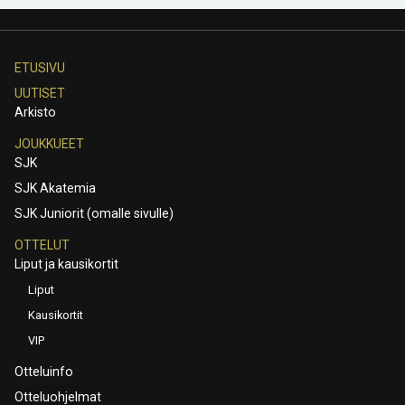
ETUSIVU
UUTISET
Arkisto
JOUKKUEET
SJK
SJK Akatemia
SJK Juniorit (omalle sivulle)
OTTELUT
Liput ja kausikortit
Liput
Kausikortit
VIP
Otteluinfo
Otteluohjelmat