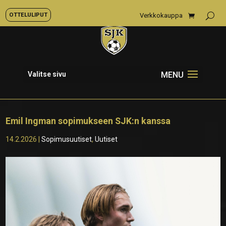
OTTELULIPUT
Verkkokauppa
Valitse sivu
Emil Ingman sopimukseen SJK:n kanssa
14.2.2026
|
Sopimusuutiset
,
Uutiset