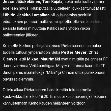
Jesse Jääskeläinen, Toni Kujala,
sekä mitä luultavimmin
edelleen myös Haukiputaalla uudelleen loukkaantunut
Matti
Lähitie
.
Jaakko Lampihan
oli jo lauantaina penkillä
edustuksen pelissä, mutta voisi ajatella, että vielä on liian
aikaista hakea minuutteja Kakkosesta yhden viikon
pallotreenien jälkeen.
Kolmelle Kerhon pelaajalla reissu Pietarsaareen on paluu
todella tuttuun ympäristöön. Sekä
Petter Meyer, Chris
Cleaver
, että
Mikael Muurimäki
ovat nimittäin pelanneet FF
Jaron väreissä Veikkausliigaa. Meyer oli toissa kaudella FF
Jaron paras maalintekijä ”Mikin” ja Chrisin oltua punakoneen
puvussa aiemmin.
Ottelu alkaa Pietarsaaren Länsikentän tekonurmella
keskiviikkoiltana klo 18.30. Ei muuta kuin mukaan ja matkaan
kannustamaan Kerho kauden neljänteen voittoon.