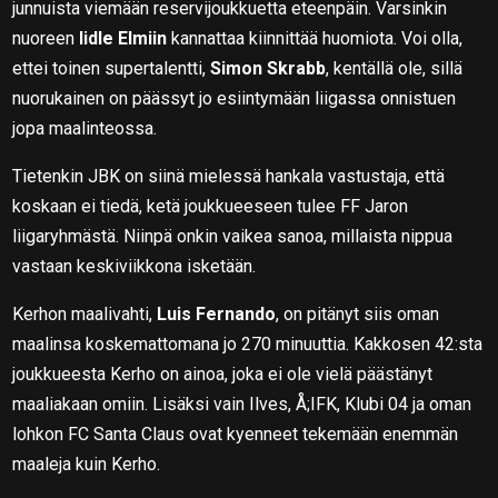
junnuista viemään reservijoukkuetta eteenpäin. Varsinkin
nuoreen
Iidle Elmiin
kannattaa kiinnittää huomiota. Voi olla,
ettei toinen supertalentti,
Simon Skrabb
, kentällä ole, sillä
nuorukainen on päässyt jo esiintymään liigassa onnistuen
jopa maalinteossa.
Tietenkin JBK on siinä mielessä hankala vastustaja, että
koskaan ei tiedä, ketä joukkueeseen tulee FF Jaron
liigaryhmästä. Niinpä onkin vaikea sanoa, millaista nippua
vastaan keskiviikkona isketään.
Kerhon maalivahti,
Luis Fernando
, on pitänyt siis oman
maalinsa koskemattomana jo 270 minuuttia. Kakkosen 42:sta
joukkueesta Kerho on ainoa, joka ei ole vielä päästänyt
maaliakaan omiin. Lisäksi vain Ilves, Å;IFK, Klubi 04 ja oman
lohkon FC Santa Claus ovat kyenneet tekemään enemmän
maaleja kuin Kerho.