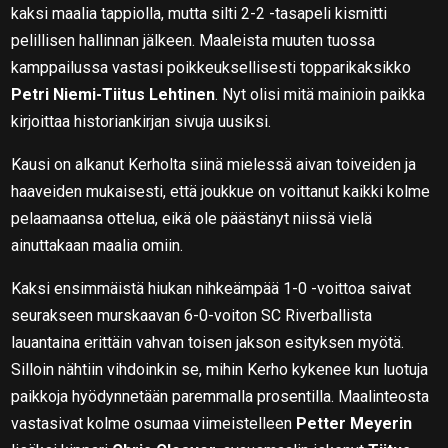
kaksi maalia tappiolla, mutta silti 2-2 -tasapeli kismitti
pelillisen hallinnan jälkeen. Maaleista muuten tuossa
kamppailussa vastasi poikkeuksellisesti topparikaksikko
Petri Niemi-Tiitus Lehtinen
. Nyt olisi mitä mainioin paikka
kirjoittaa historiankirjan sivuja uusiksi.
Kausi on alkanut Kerholta siinä mielessä aivan toiveiden ja
haaveiden mukaisesti, että joukkue on voittanut kaikki kolme
pelaamaansa ottelua, eikä ole päästänyt niissä vielä
ainuttakaan maalia omiin.
Kaksi ensimmäistä hiukan nihkeämpää 1-0 -voittoa saivat
seurakseen murskaavan 6-0-voiton SC Riverballista
lauantaina erittäin vahvan toisen jakson esityksen myötä.
Silloin nähtiin vihdoinkin se, mihin Kerho kykenee kun luotuja
paikkoja hyödynnetään paremmalla prosentilla. Maalinteosta
vastasivat kolme osumaa viimeistelleen
Petter Meyerin