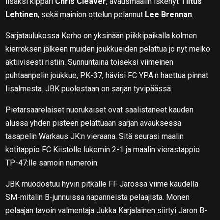
lisäksi kippari
Chris Cleaver
, avausmaalin iskenyt
Tiitus
Lehtinen
, sekä mainion ottelun pelannut
Lee Brennan
.
Sarjataulukossa Kerho on yksinään piikkipaikalla kolmen
kierroksen jälkeen muiden joukkueiden pelattua jo nyt melko
aktiivisesti ristiin. Sunnuntaina toiseksi viimeinen
puhtaanpelin joukkue, PK-37, hävisi FC YPA:n haettua pinnat
Iisalmesta. JBK puolestaan on sarjan tyvipäässä.
Pietarsaarelaiset nuorukaiset ovat saalistaneet kauden
alussa yhden pisteen pelattuaan sarjan avauksessa
tasapelin Warkaus JK:n vieraana. Sitä seurasi maalin
kotitappio FC Kiistolle lukemin 2-1 ja maalin vierastappio
TP-47:lle samoin numeroin.
JBK muodostuu hyvin pitkälle FF Jarossa viime kaudella
SM-mitalin B-junnuissa napanneista pelaajista. Monen
pelaajan tavoin valmentaja Jukka Karjalainen siirtyi Jaron B-