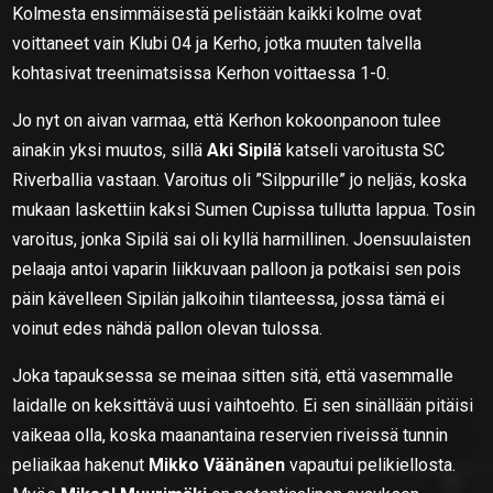
Kolmesta ensimmäisestä pelistään kaikki kolme ovat
voittaneet vain Klubi 04 ja Kerho, jotka muuten talvella
kohtasivat treenimatsissa Kerhon voittaessa 1-0.
Jo nyt on aivan varmaa, että Kerhon kokoonpanoon tulee
ainakin yksi muutos, sillä
Aki Sipilä
katseli varoitusta SC
Riverballia vastaan. Varoitus oli ”Silppurille” jo neljäs, koska
mukaan laskettiin kaksi Sumen Cupissa tullutta lappua. Tosin
varoitus, jonka Sipilä sai oli kyllä harmillinen. Joensuulaisten
pelaaja antoi vaparin liikkuvaan palloon ja potkaisi sen pois
päin kävelleen Sipilän jalkoihin tilanteessa, jossa tämä ei
voinut edes nähdä pallon olevan tulossa.
Joka tapauksessa se meinaa sitten sitä, että vasemmalle
laidalle on keksittävä uusi vaihtoehto. Ei sen sinällään pitäisi
vaikeaa olla, koska maanantaina reservien riveissä tunnin
peliaikaa hakenut
Mikko Väänänen
vapautui pelikiellosta.