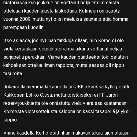
historiassa kun joukkue on voittanut neljä ensimmäistä
otteluaan kauden alusta laskettuna. Kolmeen on päästy
vuonna 2009, mutta nyt olisi mieluisa sauma pistää homma
parempaan kuosiin.
Itse asiassa, jos nyt ihan tarkkoja ollaan, niin Kerho ei ole
vielä kertaakaan seurahistoriansa aikana voittanut neljää
sarjapeliä peräkkäin. Viime kauden päätteeksi toki pelattiin
kahdeksan ottelua ilman tappiota, mutta seassa oli nippu
tasureita.
Jokaisella aiemmalla kaudella on JBK:n kanssa kyllä pelattu
Kakkosen Lohko C:ssä, mutta toistaiseksi ei FF Jaron
reservijoukkuetta ole onnistuttu vielä vieraissa kaatamaan.
Kolmesta vierasottelusta saldona on kaksi tasapeliä ja yksi
tappio.
Viime kaudella Kerho esitti ihan mukavan takaa-ajon oltuaan