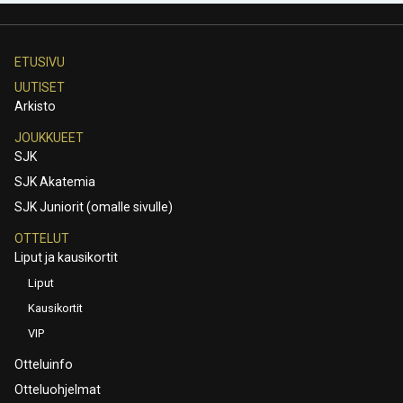
ETUSIVU
UUTISET
Arkisto
JOUKKUEET
SJK
SJK Akatemia
SJK Juniorit (omalle sivulle)
OTTELUT
Liput ja kausikortit
Liput
Kausikortit
VIP
Otteluinfo
Otteluohjelmat