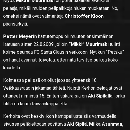
Myös
Mikael Muurimäki
on potentiaalinen avauksen
pelaaja, mikäli muiden pelipaikkoja hiukan muokataan. No,
onneksi nämä ovat valmentaja
Christoffer Kloon
päänsärkyjä.
Petter Meyerin
hattutemppu oli muuten ensimmäinen
laatuaan sitten 22.8.2009, jolloin
”Mikki” Muurimäki
tulitti
kolme osumaa FC Santa Clausin verkkoon. Nyt kun ”Petsku”
on hanat avannut, toivotaa, ettei niitä tarvitse sulkea koko
kaudella.
Kolmessa pelissä on ollut jaossa yhteensä 18
Veikkausraadin jakamaa tähteä. Näistä Kerhon pelaajat ovat
ottaneet nimiinsä 15. Eniten sakaraisia on
Aki Sipilällä
, jonka
tilillä on kuusi taivaankappaletta.
Kerholta ovat keskiviikon kamppailusta siis varmuudella
sivussa pelikieltoaan sovittava
Aki Sipilä, Miika Asunmaa,