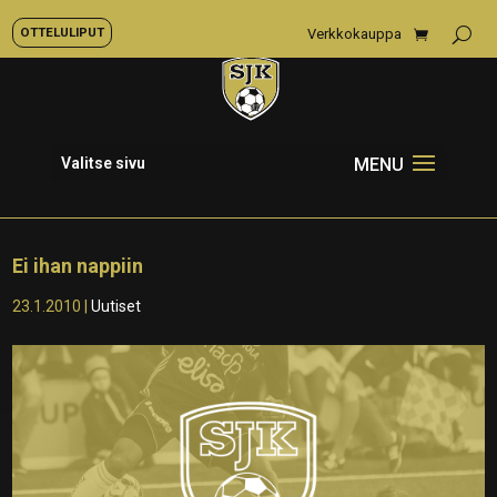
OTTELULIPUT
Verkkokauppa
Valitse sivu
Ei ihan nappiin
23.1.2010
|
Uutiset