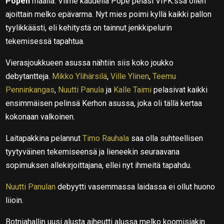
Popen
maalia. Viime kaudella Pope pelasi VIFK:ssa ollen
ajoittain melko epävarma. Nyt mies poimi kyllä kaikki pallon
tyylikkäästi, eli kehitystä on tainnut jenkkipelurin
tekemisessä tapahtua.
Vierasjoukkueen asussa nähtiin siis koko joukko
debytantteja.
Mikko Ylihärsilä
,
Ville Ylinen
,
Teemu
Penninkangas
,
Nuutti Panula
ja
Kalle Taimi
pelasivat kaikki
ensimmäisen pelinsä Kerhon asussa, joka oli tällä kertaa
kokonaan valkoinen.
Laitapakkina pelannut
Timo Rauhala
saa olla suhteellisen
tyytyväinen tekemiseensä ja lieneekin seuraavana
sopimuksen allekirjoittajana, ellei nyt ihmeitä tapahdu.
Nuutti Panulan
debyytti vasemmassa laidassa ei ollut huono
liioin.
Botniahallin uusi alusta aiheutti alussa melko koomisiakin