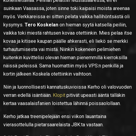
kohennettavaa. Pelihän pelattiin Mustasaaressa, eli ei
suinkaan Vaasassa, joten sinne toki kaipaisi moista areenaa
myös. Verkkareissa ei sitten pelata vaikka hallihöntsästä oli
kysymys.
Tero Koskelan
on hieman syytä katsella peiliin,
vaikka toki miestä rahtusen kovaa otettiinkin. Mies pelaa itse
kovaa ja kitisee kaupan päälle ahkerasti, eli liekö se merkki
turhautumisesta vai mistä. Niinkin kokeneen pelimiehen
kuitenkin kuvittelisi olevan hieman pienemmillä kierroksilla
näissä peleissä. Sama huomattiin myös VPS:n penkillä ja
kortin jälkeen Koskela otettiinkin vaihtoon.
Niin ja luonnollisesti kannatuskuvioissa Kerho oli valovuoden
verran edellä isäntiään.
Klopit
pitivät upeasti ääntä tälläkin
kertaa vaasalaisfanien loistettua lähinnä poissaolollaan.
Kerho jatkaa treenipelejään ensi viikon lauantaina
vierasottelulla pietarsaarelaista JBK:ta vastaan.