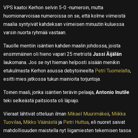
VPS kaatoi Kerhon selvin 5-0 -numeroin, mutta
huomionarvoisaa numeroissa on se, että kolme viimeistä
maalia syntyivät kahdeksan viimeisen minuutin kuluessa
varsin nuorta ryhmää vastaan.
Tauolle mentiin isäntien kahden maalin johdossa, joista
ensimmäinen oli hieno vapari 25 metristä
Jussi Äijälän
laukomana. Jos se nyt hieman helposti sisään menikin
etukulmasta Kerhon asussa debytoineelta
Petri Tuomelalta
,
esitti mies jatkossa tukun mainioita torjuntoja.
Toinen maali, jonka isäntien terävin pelaaja,
Antonio Inutile
teki selkeästä paitsiosta oli läpiajo.
Vieraat lähtivät otteluun ilman
Mikael Muurimäkeä
,
Miikka
Tuovilaa
,
Mikko Väänästä
ja
Petri Huttua
, eli nuoret saivat
mahdollisuuden maistella nyt liigamiesten tekemisen tasoa.