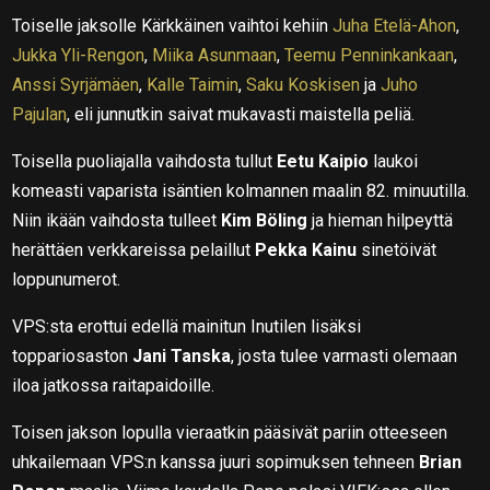
Toiselle jaksolle Kärkkäinen vaihtoi kehiin
Juha Etelä-Ahon
,
Jukka Yli-Rengon
,
Miika Asunmaan
,
Teemu Penninkankaan
,
Anssi Syrjämäen
,
Kalle Taimin
,
Saku Koskisen
ja
Juho
Pajulan
, eli junnutkin saivat mukavasti maistella peliä.
Toisella puoliajalla vaihdosta tullut
Eetu Kaipio
laukoi
komeasti vaparista isäntien kolmannen maalin 82. minuutilla.
Niin ikään vaihdosta tulleet
Kim Böling
ja hieman hilpeyttä
herättäen verkkareissa pelaillut
Pekka Kainu
sinetöivät
loppunumerot.
VPS:sta erottui edellä mainitun Inutilen lisäksi
toppariosaston
Jani Tanska
, josta tulee varmasti olemaan
iloa jatkossa raitapaidoille.
Toisen jakson lopulla vieraatkin pääsivät pariin otteeseen
uhkailemaan VPS:n kanssa juuri sopimuksen tehneen
Brian