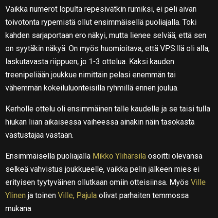
Vaikka numerot lopulta repesivätkin rumiksi, ei peli aivan
toivotonta rypemistä ollut ensimmäisellä puoliajalla. Toki
kahden sarjaportaan ero näkyi, mutta lienee selvää, että sen
on syytäkin näkyä. On myös huomioitava, että VPS:llä oli alla,
laskutavasta riippuen, jo 1-3 ottelua. Kaksi kauden
treenipeliään joukkue nimittäin pelasi enemmän tai
vähemmän kokeiluluonteisilla ryhmillä ennen joulua.
Kerholle ottelu oli ensimmäinen tälle kaudelle ja se taisi tulla
hiukan liian aikaisessa vaiheessa ainakin näin tasokasta
vastustajaa vastaan.
Ensimmäisellä puoliajalla
Mikko Ylihärsilä
osoitti olevansa
selkeä vahvistus joukkueelle, vaikka pelin jälkeen mies ei
erityisen tyytyväinen ollutkaan omiin otteisiinsa. Myös
Ville
Ylinen
ja toinen
Ville, Pajula
olivat parhaiten temmossa
mukana.