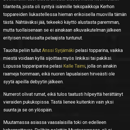
tilanteita, joista oli syntyä isännille tekopaikkoja Kerhon
toppareiden liukastellessa hieman erikoisella muovilla tämän
tästä. Nähtäväksi jää, tekeekö käyttö alustasta paremman,
mutta tuollaisenaan se ei ainakaan alkuvaikutelman jälkeen
erityisen mieluisalta pelaajista tuntunut.
Tauolta peliin tullut
Anssi Syrjämäki
pelasi topparina, vaikka
miestä voidaan kyllä sijoittaa myös linkiksi tai pakiksi.
Lopussa toppariparina pelasi
Kalle Taimi
, jolla on ainakin
raameja hommaan, eikä nuoren lapualaisen hirveästi ole
syytä apeilla debyytin jälkeen.
Numerot olivat rumat, eikä tulos taatusti hilpeyttä herättänyt
vieraiden pukukopissa. Tästä lienee kuitenkin vain yksi
suunta ja se on ylöspäin.
Muutamassa asiassa vaasalaisilla toki on edelleen