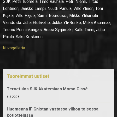
SJK: Petri Tuomela, Timo Rauhala, Petri Niemi, Tiitus
Lehtinen, Jaakko Lampi, Nuutti Panula, Ville Ylinen, Toni
Kujala, Ville Pajula, Samir Bouroussi, Mikko Ylihärsilä
Vaihdosta: Juha Etelä-aho, Jukka Yli-Renko, Miika Asunmaa,
Teemu Penninkangas, Anssi Syrjämäki, Kalle Taimi, Juho
Pajula, Saku Koskinen
Kuvagalleria
Tuoreimmat uutiset
Tervetuloa SJK Akatemiaan Momo Cissé
6.8.2026
Huomenna IF Gnistan vastassa viikon toisessa
kotiottelussa