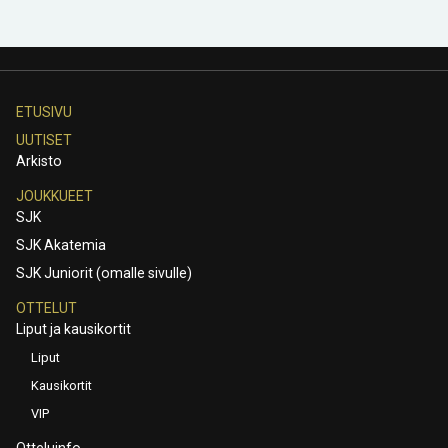
ETUSIVU
UUTISET
Arkisto
JOUKKUEET
SJK
SJK Akatemia
SJK Juniorit (omalle sivulle)
OTTELUT
Liput ja kausikortit
Liput
Kausikortit
VIP
Otteluinfo