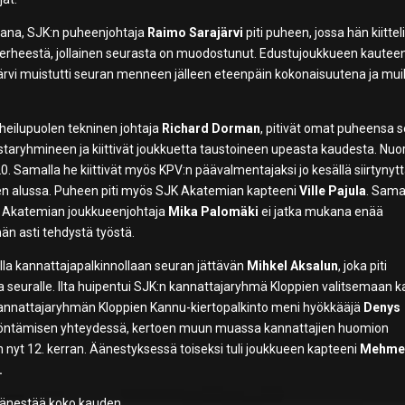
kana, SJK:n puheenjohtaja
Raimo Sarajärvi
piti puheen, jossa hän kiittel
K-perheestä, jollainen seurasta on muodostunut. Edustujoukkueen kauteen
järvi muistutti seuran menneen jälleen eteenpäin kokonaisuutena ja muil
rheilupuolen tekninen johtaja
Richard Dorman
, pitivät omat puheensa 
taryhmineen ja kiittivät joukkuetta taustoineen upeasta kaudesta. Nuo
amalla he kiittivät myös KPV:n päävalmentajaksi jo kesällä siirtynyt
uden alussa. Puheen piti myös SJK Akatemian kapteeni
Ville Pajula
. Sama
JK Akatemian joukkueenjohtaja
Mika Palomäki
ei jatka mukana enää
än asti tehdystä työstä.
alla kannattajapalkinnollaan seuran jättävän
Mihkel Aksalun
, joka piti
seuralle. Ilta huipentui SJK:n kannattajaryhmä Kloppien valitsemaan 
kannattajaryhmän Kloppien Kannu-kiertopalkinto meni hyökkääjä
Denys
 myöntämisen yhteydessä, kertoen muun muassa kannattajien huomion
n nyt 12. kerran. Äänestyksessä toiseksi tuli joukkueen kapteeni
Mehme
.
 äänestää koko kauden