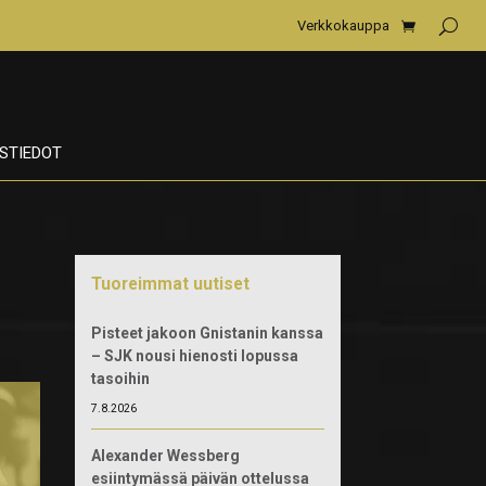
Verkkokauppa
STIEDOT
Tuoreimmat uutiset
Pisteet jakoon Gnistanin kanssa
– SJK nousi hienosti lopussa
tasoihin
7.8.2026
Alexander Wessberg
esiintymässä päivän ottelussa