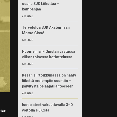
osana SJK Liikuttaa –
kampanjaa
7.8.2026
Tervetuloa SJK Akatemiaan
Momo Cissé
6.8.2026
Huomenna IF Gnistan vastassa
viikon toisessa kotiottelussa
6.8.2026
Kesän siirtoikkunassa on nähty
liikettä molempiin suuntiin –
päivitystä pelaajatilanteeseen
4.8.2026
Isot pisteet vakuuttavalla 3–0
voitolla HJK:sta
mian