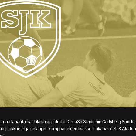
umaa lauantaina. Tilaisuus pidettiin OmaSp Stadionin Carlsberg Sports
ustusjoukkueen ja pelaajien kumppaneiden lisäksi, mukana oli SJK Akate
jat.