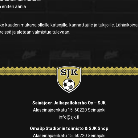
a eniten ääniä
koko kauden mukana olleille katsojille, kannattajille ja tukijoille. Lähiaikoina
eissä ja aletaan valmistua tulevaan.
Seinäjoen Jalkapallokerho Oy – SJK
Alaseinäjoenkatu 15, 60220 Seinäjoki
info@sjk.fi
OmaSp Stadionin toimisto & SJK Shop
Alaseinäjoenkatu 15, 60220 Seinäjoki