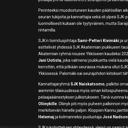
Perinteeksi muodostuneen kauden päätösillan ai
seuran tukijoita ja kannattajia sekä oli ylpeä SJ
luonnollisesti kukaan ole tyytyväinen, mutta Sara
rintamilla.
SJK:n toimitusjohtaja
Sami-Petteri Kivimäki
ja u
esittelivät yhdessä SJK Akatemian joukkueen taus
Akatemian ryhmä nousee Ykköseen kaudeksi 2020. S
Jani Uotista
, joka valmensi joukkuetta vielä ka
kerrottiin, että pitkään seurassa mukana ollut S
Ykkösessä. Palomäki sai seurajohdon kiitokset täh
Kannattajaryhmä
SJK Naiskatsomo
, palkitsi om
aiemmin tilaisuudessa myös oman kiitospuheensa 
pelaajaäänestyksen julkistukseen. Tänä vuonna 
Oliinykille
. Oliinyk piti myös puheen palkinnon
merkitsevän hänelle paljon. Kloppien Kannu jaettii
Hetemaj
ja kolmanneksi puolustaja
José Nadson
SJK:n kotiottelujen yhteydessä, yleisö on saanut