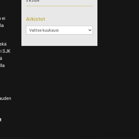
3.8.2026
i
 ei
Arkistot
la
Arkistot
sekä
ri SJK
tä
lla
kauden
t