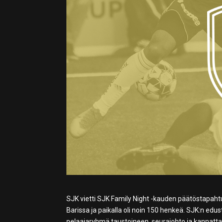
SJK vietti SJK Family Night -kauden päätöstapaht
Barissa ja paikalla oli noin 150 henkeä. SJK:n ed
pelaajaryhmä taustoineen, seurajohto ja kannatta