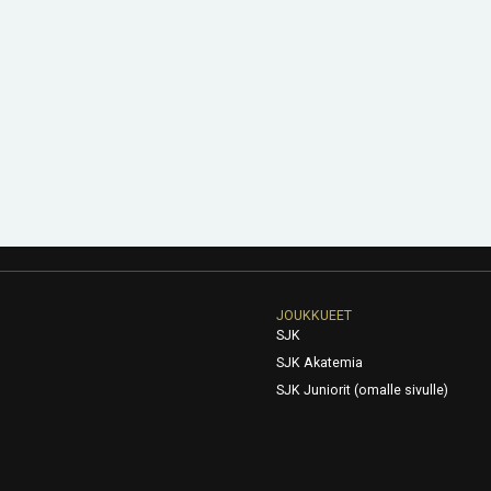
JOUKKUEET
SJK
SJK Akatemia
SJK Juniorit (omalle sivulle)