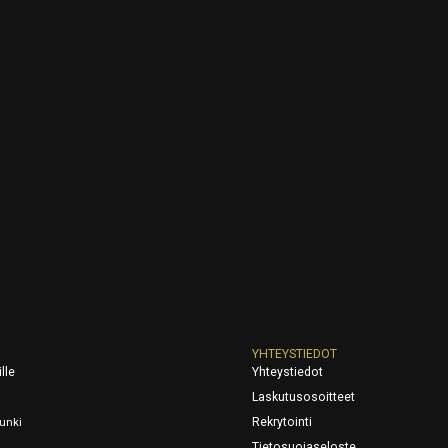
YHTEYSTIEDOT
lle
Yhteystiedot
Laskutusosoitteet
Rekrytointi
unki
Tietosuojaseloste