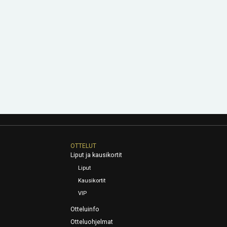
OTTELUT
Liput ja kausikortit
Liput
Kausikortit
VIP
Otteluinfo
Otteluohjelmat