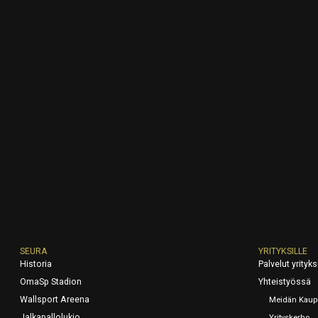
SEURA
YRITYKSILLE
Historia
Palvelut yrityksi
OmaSp Stadion
Yhteistyössä
Wallsport Areena
Meidän Kaup
Jalkapallolukio
Yrityskerho