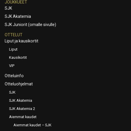
JOUKKUEET
SJK
SJK Akatemia
SJK Juniorit (omalle sivulle)
OTTELUT
Liput ja kausikortit
Liput
Kausikortit
VIP
Otteluinfo
Otteluohjelmat
SJK
SJK Akatemia
SJK Akatemia 2
Aiemmat kaudet
Aiemmat kaudet – SJK