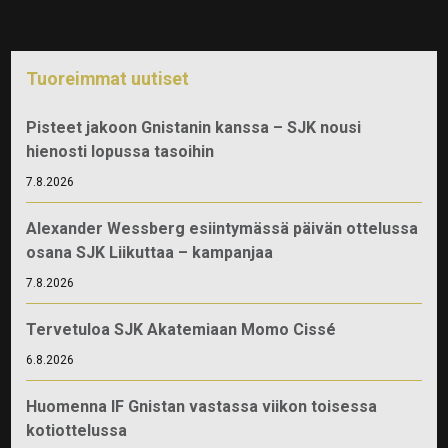
Tuoreimmat uutiset
Pisteet jakoon Gnistanin kanssa – SJK nousi
hienosti lopussa tasoihin
7.8.2026
Alexander Wessberg esiintymässä päivän ottelussa
osana SJK Liikuttaa – kampanjaa
7.8.2026
Tervetuloa SJK Akatemiaan Momo Cissé
6.8.2026
Huomenna IF Gnistan vastassa viikon toisessa
kotiottelussa