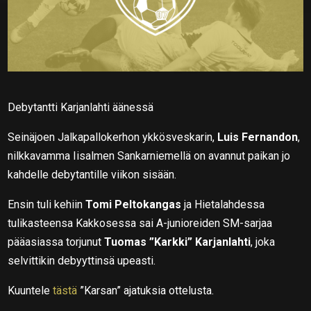
Debytantti Karjanlahti äänessä
Seinäjoen Jalkapallokerhon ykkösveskarin,
Luis Fernandon
,
nilkkavamma Iisalmen Sankarniemellä on avannut paikan jo
kahdelle debytantille viikon sisään.
Ensin tuli kehiin
Tomi Peltokangas
ja Hietalahdessa
tulikasteensa Kakkosessa sai A-junioreiden SM-sarjaa
pääasiassa torjunut
Tuomas ”Karkki” Karjanlahti
, joka
selvittikin debyyttinsä upeasti.
Kuuntele
tästä
”Karsan” ajatuksia ottelusta.