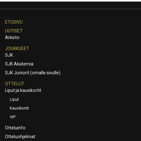
ETUSIVU
UUTISET
Arkisto
JOUKKUEET
SJK
SJK Akatemia
SJK Juniorit (omalle sivulle)
OTTELUT
Liput ja kausikortit
Liput
Kausikortit
VIP
Otteluinfo
Otteluohjelmat