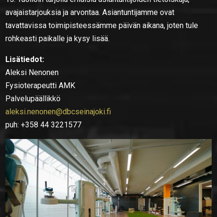
avajaistarjouksia ja arvontaa. Asiantuntijamme ovat
tavattavissa toimipisteessämme päivän aikana, joten tule
rohkeasti paikalle ja kysy lisää.
Lisätiedot:
Aleksi Nenonen
Fysioterapeutti AMK
Palvelupäällikkö
aleksi.nenonen@dbcseinajoki.fi
puh: +358 44 3221577