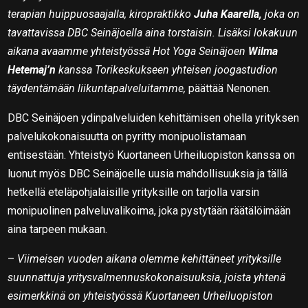
terapian huippuosaajalla, kiropraktikko
Juha Kaarella,
joka on
tavattavissa DBC Seinäjoella aina torstaisin. Lisäksi lokakuun
aikana av
aamme yhteistyössä Hot Yoga Seinäjoen
Wilma
Hetemaj’n
kanssa Torikeskukseen yhteisen joogastudion
täydentämään liikuntapalveluitamme,
päättää Nenonen.
DBC Seinäjoen ydinpalveluiden kehittämisen ohella yrityksen
palvelukokonaisuutta on pyritty monipuolistamaan
entisestään. Yhteistyö Kuortaneen Urheiluopiston kanssa on
luonut myös DBC Seinäjoelle uusia mahdollisuuksia ja tällä
hetkellä eteläpohjalaisille yrityksille on tarjolla varsin
monipuolinen palveluvalikoima, joka pystytään räätälöimään
aina tarpeen mukaan.
–
Viimeisen vuoden aikana olemme kehittäneet yrityksille
suunnattuja yritysvalmennuskokonaisuuksia, joista yhtenä
esimerkkinä on yhteistyössä Kuortaneen Urheiluopiston