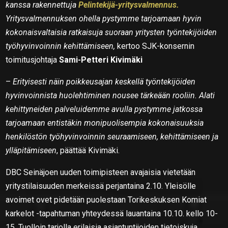
kanssa rakennettuja
Pelintekijä-yritysvalmennus.
Yritysvalmennuksen ohella pystymme tarjoamaan hyvin
kokonaisvaltaisia ratkaisuja suoraan yritysten työntekijöiden
työhyvinvoinnin kehittämiseen,
kertoo SJK-konsernin
toimitusjohtaja
Sami-Petteri Kivimäki
–
Erityisesti näin poikkeusajan keskellä työntekijöiden
hyvinvoinnista huolehtiminen nousee tärkeään rooliin. Alati
kehittyneiden palveluidemme avulla pystymme jatkossa
tarjoamaan entistäkin monipuolisempia kokonaisuuksia
henkilöstön työhyvinvoinnin seuraamiseen, kehittämiseen ja
ylläpitämiseen
, päättää Kivimäki.
DBC Seinäjoen uuden toimipisteen avajaisia vietetään
yritystilaisuuden merkeissä perjantaina 2.10. Yleisölle
avoimet ovet pidetään puolestaan Torikeskuksen Komiat
karkelot -tapahtuman yhteydessä lauantaina 10.10. kello 10-
15. Tuolloin tarjolla erilaisia asiantuntijoiden tietoiskuja,