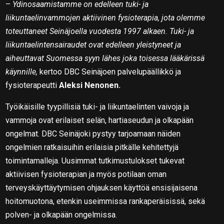
–
Ydinosaamistamme on edelleen tuki- ja
liikuntaelinvammojen aktiivinen fysioterapia, jota olemme
toteuttaneet Seinäjoella vuodesta 1997 alkaen. Tuki- ja
liikuntaelintensairaudet ovat edelleen yleistyneet ja
aiheuttavat Suomessa syyn lähes joka toisessa lääkärissä
käynnille,
kertoo DBC Seinäjoen palvelupäällikkö ja
fysioterapeutti
Aleksi Nenonen.
Työikäisille tyypillisiä tuki- ja liikuntaelinten vaivoja ja
vammoja ovat erilaiset selän, hartiaseudun ja olkapään
ongelmat. DBC Seinäjoki pystyy tarjoamaan näiden
ongelmien ratkaisuihin erilaisia pitkälle kehitettyjä
toimintamalleja. Uusimmat tutkimustulokset tukevat
aktiivisen fysioterapian ja myös potilaan oman
terveyskäyttäytymisen ohjauksen käyttöä ensisijaisena
hoitomuotona, etenkin useimmissa rankaperäisissä, sekä
polven- ja olkapään ongelmissa.