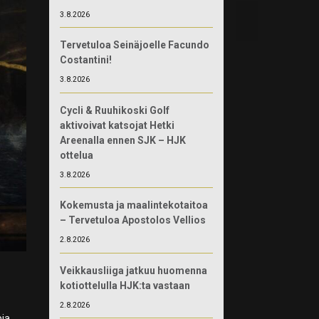
3.8.2026
Tervetuloa Seinäjoelle Facundo
Costantini!
3.8.2026
Cycli & Ruuhikoski Golf
aktivoivat katsojat Hetki
Areenalla ennen SJK – HJK
ottelua
3.8.2026
Kokemusta ja maalintekotaitoa
– Tervetuloa Apostolos Vellios
2.8.2026
Veikkausliiga jatkuu huomenna
kotiottelulla HJK:ta vastaan
2.8.2026
pia