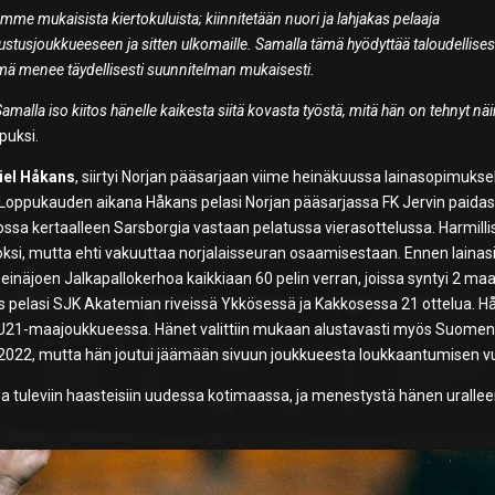
me mukaisista kiertokuluista; kiinnitetään nuori ja lahjakas pelaaja
stusjoukkueeseen ja sitten ulkomaille. Samalla tämä hyödyttää taloudellises
mä menee täydellisesti suunnitelman mukaisesti.
malla iso kiitos hänelle kaikesta siitä kovasta työstä, mitä hän on tehnyt nä
puksi.
iel Håkans
, siirtyi Norjan pääsarjaan viime heinäkuussa lainasopimuksel
y. Loppukauden aikana Håkans pelasi Norjan pääsarjassa FK Jervin paida
ossa kertaalleen Sarsborgia vastaan pelatussa vierasottelussa. Harmilli
ksi, mutta ehti vakuuttaa norjalaisseuran osaamisestaan. Ennen lainasi
inäjoen Jalkapallokerhoa kaikkiaan 60 pelin verran, joissa syntyi 2 maal
ns pelasi SJK Akatemian riveissä Ykkösessä ja Kakkosessa 21 ottelua. 
 U21-maajoukkueessa. Hänet valittiin mukaan alustavasti myös Suomen
2022, mutta hän joutui jäämään sivuun joukkueesta loukkaantumisen vu
ea tuleviin haasteisiin uudessa kotimaassa, ja menestystä hänen urallee