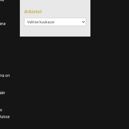
Arkistot
Arkistot
jana
e
ena on
jään
än
tuissa