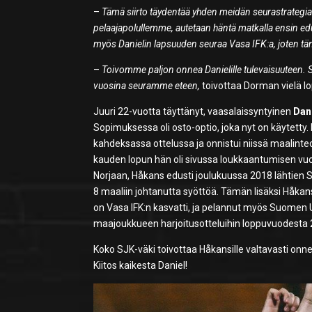
–
Tämä siirto täydentää yhden meidän seurastrategiam
pelaajapolullemme, autetaan häntä matkalla ensin edu
myös Danielin lapsuuden seuraa Vasa IFK:a, joten tä
–
Toivomme paljon onnea Danielille tulevaisuuteen. Sa
vuosina seuramme eteen,
toivottaa Dorman vielä lo
Juuri 22-vuotta täyttänyt, vaasalaissyntyinen
Dan
Sopimuksessa oli osto-optio, joka nyt on käytett
kahdeksassa ottelussa ja onnistui niissä maalinte
kauden lopun hän oli sivussa loukkaantumisen vuo
Norjaan, Håkans edusti joulukuussa 2018 lähtien Se
8 maaliin johtanutta syöttöä. Tämän lisäksi Håka
on Vasa IFK:n kasvatti, ja pelannut myös Suomen
maajoukkueen harjoitusotteluihin loppuvuodesta 
Koko SJK-väki toivottaa Håkansille valtavasti onn
Kiitos kaikesta Daniel!