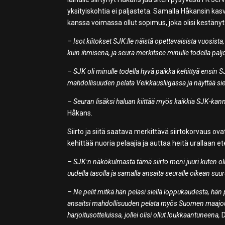
yksityiskohtia ei paljasteta. Samalla Håkansin kasv
kanssa voimassa ollut sopimus, joka olisi kestän
–
Isot kiitokset SJK:lle näistä opettavaisista vuosis
kuin ihmisenä, ja seura merkitsee minulle todella palj
–
SJK oli minulle todella hyvä paikka kehittyä ensin 
mahdollisuuden pelata Veikkausliigassa ja näyttää sie
–
Seuran lisäksi haluan kiittää myös kaikkia SJK-kannat
Håkans.
Siirto ja siitä saatava merkittävä siirtokorvaus ov
kehittää nuoria pelaajia ja auttaa heitä urallaan e
–
SJK:n näkökulmasta tämä siirto meni juuri kuten oli
uudella tasolla ja samalla ansaita seuralle oikean su
–
Ne pelit mitkä hän pelasi siellä loppukaudesta, hän
ansaitsi mahdollisuuden pelata myös Suomen maajoukk
harjoitusotteluissa, jollei olisi ollut loukkaantuneena,
D