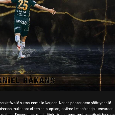
merkittävällä siirtosummalla Norjaan. Norjan pääsarjassa päättyneellä
lainasopimuksessa olleen osto-option, ja viime kesänä norjalaisseuraan
erv-paitaan. Kyseessä on merkittävä siirtosumma, mutta sovitusti tarkem