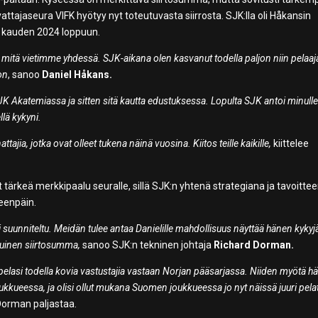
attajaseura VIFK hyötyy nyt toteutuvasta siirrosta. SJK:lla oli Håkansin
yt kauden 2024 loppuun.
ta, mitä vietimme yhdessä. SJK-aikana olen kasvanut todella paljon niin pelaa
on
, sanoo
Daniel Håkans.
SJK Akatemiassa ja sitten sitä kautta edustuksessa. Lopulta SJK antoi minull
llä kykyni.
tajia, jotka ovat olleet tukena näinä vuosina. Kiitos teille kaikille,
kiittelee
at tärkeä merkkipaalu seuralle, sillä SJK:n yhtenä strategiana ja tavoitte
teenpäin.
 suunniteltu. Meidän tulee antaa Danielille mahdollisuus näyttää hänen kyky
uruinen siirtosumma,
sanoo SJK:n tekninen johtaja
Richard Dorman.
 pelasi todella kovia vastustajia vastaan Norjan pääsarjassa. Niiden myötä h
ueessa, ja olisi ollut mukana Suomen joukkueessa jo nyt näissä juuri pela
orman paljastaa.