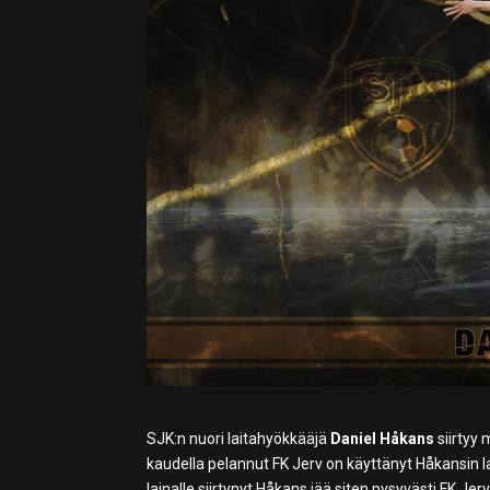
SJK:n nuori laitahyökkääjä
Daniel Håkans
siirtyy 
kaudella pelannut FK Jerv on käyttänyt Håkansin 
lainalle siirtynyt Håkans jää siten pysyvästi FK J