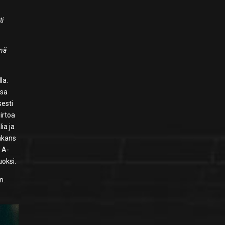
ti
inä
la.
ssa
sesti
irtoa
ia ja
Håkans
 A-
oksi.
n.