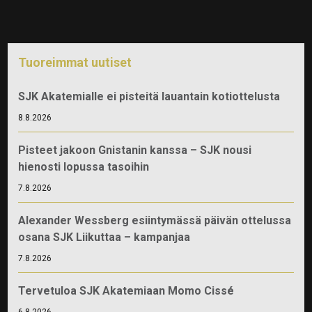
Tuoreimmat uutiset
SJK Akatemialle ei pisteitä lauantain kotiottelusta
8.8.2026
Pisteet jakoon Gnistanin kanssa – SJK nousi
hienosti lopussa tasoihin
7.8.2026
Alexander Wessberg esiintymässä päivän ottelussa
osana SJK Liikuttaa – kampanjaa
7.8.2026
Tervetuloa SJK Akatemiaan Momo Cissé
6.8.2026