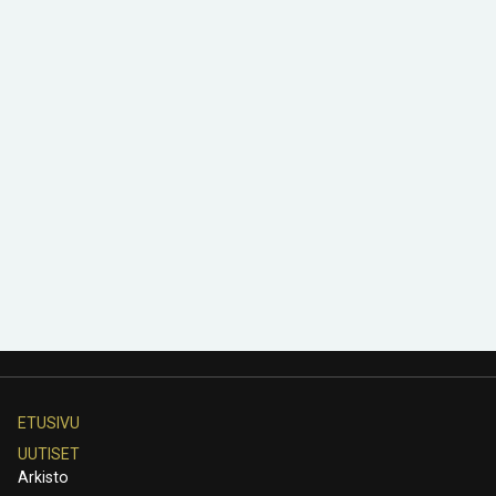
ETUSIVU
UUTISET
Arkisto