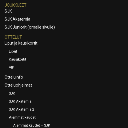
JOUKKUEET
SJK
SJK Akatemia
SJK Juniorit (omalle sivulle)
OTTELUT
Liput ja kausikortit
Liput
Kausikortit
VIP
Otteluinfo
Otteluohjelmat
SJK
SJK Akatemia
SJK Akatemia 2
Aiemmat kaudet
Aiemmat kaudet – SJK