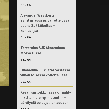
7.8.2026
Alexander Wessberg
esiintymässä päivän ottelussa
osana SJK Liikuttaa –
kampanjaa
7.8.2026
Tervetuloa SJK Akatemiaan
Momo Cissé
6.8.2026
Huomenna IF Gnistan vastassa
viikon toisessa kotiottelussa
6.8.2026
Kesän siirtoikkunassa on nähty
liikettä molempiin suuntiin –
päivitystä pelaajatilanteeseen