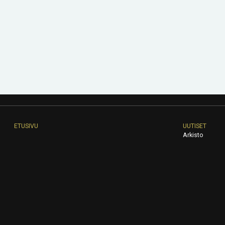
ETUSIVU
UUTISET
Arkisto