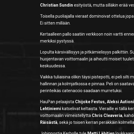
Christian Sundin
esityöstä, mutta silläkin erää v
Toisella puoliajalla vieraat dominoivat ottelua jo
Ei sitten millään.
Kertaalleen pallo saatiin verkkoon noin vartti enne
merkiksi pystyssä.
Lopulta kärsivällisyys ja pitkämielisyys palkittiin. S
huojentavan voittomaalin ja aiheutti moiset tuulet
keskuudessa.
Vaikka tuliaisina olikin täysi pistepotti, ei peli si
hallinnan ja kolmjatkossa e pinnaa. Peli on saata
perinteikäs catenaccio saadaan murretuksi.
HauPan pelaajista
Chijoke Festus, Aleksi Aution
Lehtiniemi
katselivat keltaista. Vieraille ei tällä
voittomaalin viimeistellyttä
Chris Cleaveria
, kahd
Räisästä
, sekä jo toisen kerran peräkkäin kolmel
Jobinpostia Kerholle tule
Matti Lähitien
loukkaannu