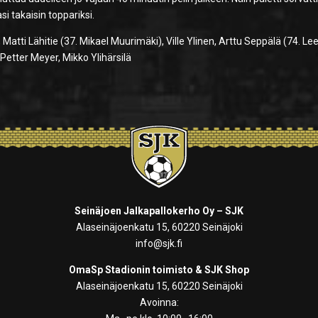
si takaisin toppariksi.
Matti Lähitie (37. Mikael Muurimäki), Ville Ylinen, Arttu Seppälä (74. Le
 Petter Meyer, Mikko Ylihärsilä
Seinäjoen Jalkapallokerho Oy – SJK
Alaseinäjoenkatu 15, 60220 Seinäjoki
info@sjk.fi
OmaSp Stadionin toimisto & SJK Shop
Alaseinäjoenkatu 15, 60220 Seinäjoki
Avoinna: