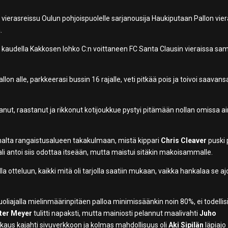
erasreissu Oulun pohjoispuolelle sarjanousija Haukiputaan Pallon vier
.
 kaudella Kakkosen lohko C:n voittaneen FC Santa Clausin vieraissa sam
on alle, parkkeerasi bussin 16 rajalle, veti pitkää pois ja toivoi saavans
ustanut, raastanut ja rikkonut kotijoukkue pystyi pitämään nollan omissa a
alta rangaistusalueen takakulmaan, mistä kippari
Chris Cleaver
puski 
li antoi siis odottaa itseään, mutta maistui sitäkin makoisammalle.
la otteluun, kaikki mitä oli tarjolla saatiin mukaan, vaikka hankalaa se aj
uoliajalla mielinmäärinpitäen palloa minimissäänkin noin 80%, ei todellis
ter Meyer
tulitti napaksti, mutta mainiosti pelannut maalivahti
Juho
ukaus kajahti sivuverkkoon ja kolmas mahdollisuus oli
Aki Sipilän
läpiajo