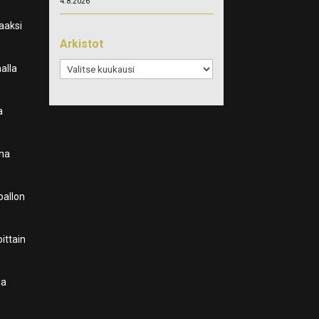
4.8.2026
aaksi
Arkistot
Arkistot
alla
a
ina
pallon
oittain
ia