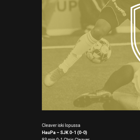
Cleaver iski lopussa
HauPa – SJK 0-1 (0-0)
93 min 0-1 Chris Cleaver