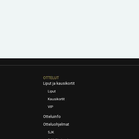
OTTELUT
Liput ja kausikortit
Liput
Kausikortit
VIP
Otteluinfo
Otteluohjelmat
SJK