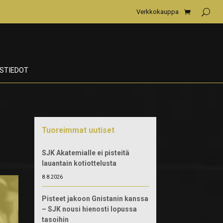
Verkkokauppa
STIEDOT
Tuoreimmat uutiset
SJK Akatemialle ei pisteitä
lauantain kotiottelusta
8.8.2026
Pisteet jakoon Gnistanin kanssa
– SJK nousi hienosti lopussa
tasoihin