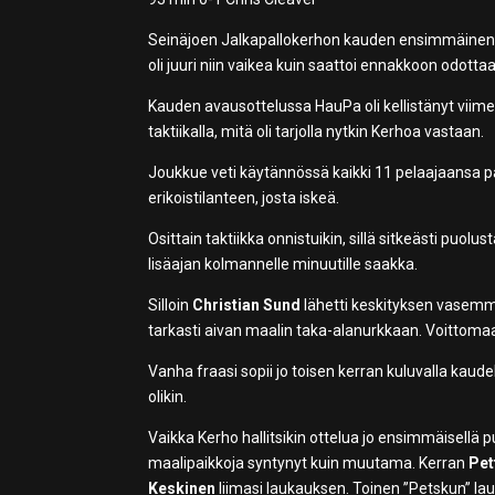
Seinäjoen Jalkapallokerhon kauden ensimmäinen vi
oli juuri niin vaikea kuin saattoi ennakkoon odottaa
Kauden avausottelussa HauPa oli kellistänyt viime
taktiikalla, mitä oli tarjolla nytkin Kerhoa vastaan.
Joukkue veti käytännössä kaikki 11 pelaajaansa pall
erikoistilanteen, josta iskeä.
Osittain taktiikka onnistuikin, sillä sitkeästi puol
lisäajan kolmannelle minuutille saakka.
Silloin
Christian Sund
lähetti keskityksen vasemm
tarkasti aivan maalin taka-alanurkkaan. Voittomaa
Vanha fraasi sopii jo toisen kerran kuluvalla kaudel
olikin.
Vaikka Kerho hallitsikin ottelua jo ensimmäisellä p
maalipaikkoja syntynyt kuin muutama. Kerran
Pet
Keskinen
liimasi laukauksen. Toinen ”Petskun” la