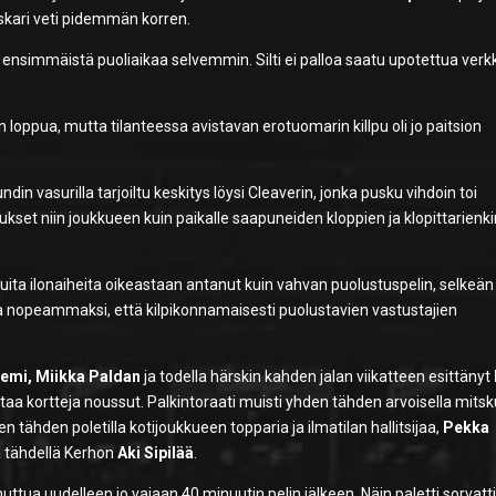
eskari veti pidemmän korren.
pa ensimmäistä puoliaikaa selvemmin. Silti ei palloa saatu upotettua verk
n loppua, mutta tilanteessa avistavan erotuomarin killpu oli jo paitsion
undin vasurilla tarjoiltu keskitys löysi Cleaverin, jonka pusku vihdoin toi
ukset niin joukkueen kuin paikalle saapuneiden kloppien ja klopittarienk
lti muita ilonaiheita oikeastaan antanut kuin vahvan puolustuspelin, selkeän
va nopeammaksi, että kilpikonnamaisesti puolustavien vastustajien
iemi, Miikka Paldan
ja todella härskin kahden jalan viikatteen esittänyt
 kertaa kortteja noussut. Palkintoraati muisti yhden tähden arvoisella mitsk
en tähden poletilla kotijoukkueen topparia ja ilmatilan hallitsijaa,
Pekka
la tähdellä Kerhon
Aki Sipilää
.
ttua uudelleen jo vajaan 40 minuutin pelin jälkeen. Näin paletti sorvatti