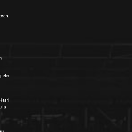
koon.
in
 pelin
Harri
ulla
iin