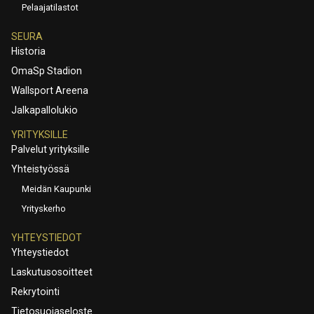
Pelaajatilastot
SEURA
Historia
OmaSp Stadion
Wallsport Areena
Jalkapallolukio
YRITYKSILLE
Palvelut yrityksille
Yhteistyössä
Meidän Kaupunki
Yrityskerho
YHTEYSTIEDOT
Yhteystiedot
Laskutusosoitteet
Rekrytointi
Tietosuojaseloste