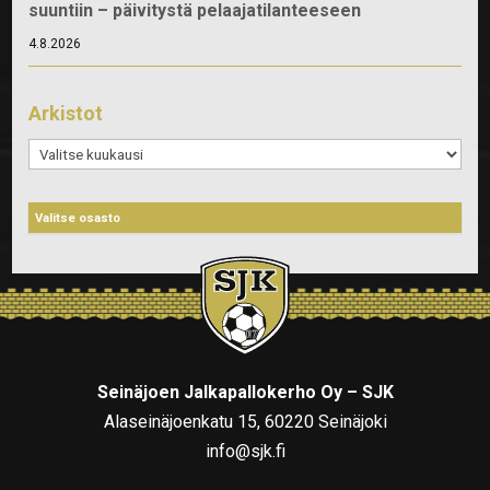
suuntiin – päivitystä pelaajatilanteeseen
4.8.2026
Arkistot
Arkistot
Seinäjoen Jalkapallokerho Oy – SJK
Alaseinäjoenkatu 15, 60220 Seinäjoki
info@sjk.fi