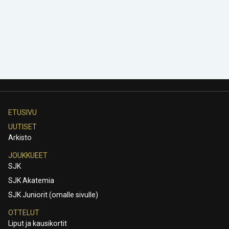
ETUSIVU
UUTISET
Arkisto
JOUKKUEET
SJK
SJK Akatemia
SJK Juniorit (omalle sivulle)
OTTELUT
Liput ja kausikortit