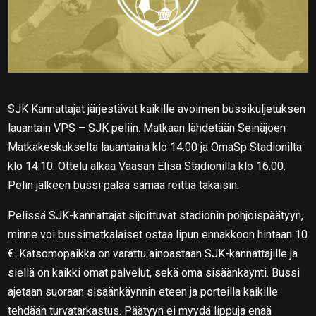
SJK Kannattajat järjestävät kaikille avoimen bussikuljetuksen
lauantain VPS – SJK peliin. Matkaan lähdetään Seinäjoen
Matkakeskukselta lauantaina klo 14.00 ja OmaSp Stadionilta
klo 14.10. Ottelu alkaa Vaasan Elisa Stadionilla klo 16.00.
Pelin jälkeen bussi palaa samaa reittiä takaisin.
Pelissä SJK-kannattajat sijoittuvat stadionin pohjoispäätyyn,
minne voi bussimatkalaiset ostaa lipun ennakkoon hintaan 10
€. Katsomopaikka on varattu ainoastaan SJK-kannattajille ja
siellä on kaikki omat palvelut, sekä oma sisäänkäynti. Bussi
ajetaan suoraan sisäänkäynnin eteen ja porteilla kaikille
tehdään turvatarkastus. Päätyyn ei myydä lippuja enää