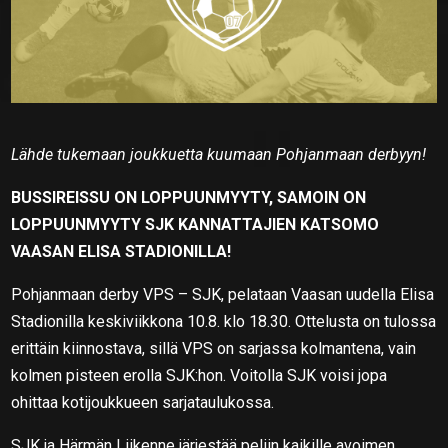
Lähde tukemaan joukkuetta kuumaan Pohjanmaan derbyyn!
BUSSIREISSU ON LOPPUUNMYYTY, SAMOIN ON
LOPPUUNMYYTY SJK KANNATTAJIEN KATSOMO
VAASAN ELISA STADIONILLA!
Pohjanmaan derby VPS – SJK, pelataan Vaasan uudella Elisa
Stadionilla keskiviikkona 10.8. klo 18.30. Ottelusta on tulossa
erittäin kiinnostava, sillä VPS on sarjassa kolmantena, vain
kolmen pisteen erolla SJK:hon. Voitolla SJK voisi jopa
ohittaa kotijoukkueen sarjataulukossa.
SJK ja Härmän Liikenne järjestää peliin kaikille avoimen