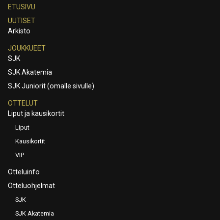
ETUSIVU
UUTISET
Arkisto
JOUKKUEET
SJK
SJK Akatemia
SJK Juniorit (omalle sivulle)
OTTELUT
Liput ja kausikortit
Liput
Kausikortit
VIP
Otteluinfo
Otteluohjelmat
SJK
SJK Akatemia