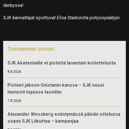
derbyssa!
SJK kannattajat sijoittuvat Elisa Stadionilla pohjoispäätyyn.
Tuoreimmat uutiset
SJK Akatemialle ei pisteitä lauantain kotiottelusta
8.8.2026
Pisteet jakoon Gnistanin kanssa – SJK nousi
hienosti lopussa tasoihin
7.8.2026
Alexander Wessberg esiintymässä päivän ottelussa
osana SJK Liikuttaa – kampanjaa