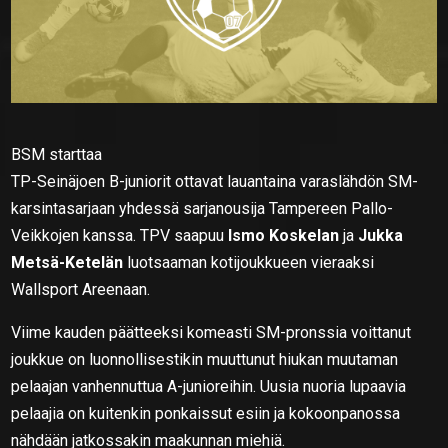
BSM starttaa
TP-Seinäjoen B-juniorit ottavat lauantaina varaslähdön SM-
karsintasarjaan yhdessä sarjanousija Tampereen Pallo-
Veikkojen kanssa. TPV saapuu
Ismo Koskelan
ja
Jukka
Metsä-Ketelän
luotsaaman kotijoukkueen vieraaksi
Wallsport Areenaan.
Viime kauden päätteeksi komeasti SM-pronssia voittanut
joukkue on luonnollisestikin muuttunut hiukan muutaman
pelaajan vanhennuttua A-junioreihin. Uusia nuoria lupaavia
pelaajia on kuitenkin ponkaissut esiin ja kokoonpanossa
nähdään jatkossakin maakunnan miehiä.