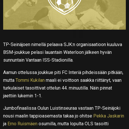
TP-Seinäjoen nimellä pelaava SJK:n organisaatioon kuuluva
BSM-joukkue pelasi lauantain Waterloon jälkeen hyvän
sunnuntain Vantaan ISS-Stadionilla.
Aamun ottelussa joukkue piti FC Interiä pihdeissään pitkään,
mutta
Tommi Kukilan
maali ei voittoon saakka riittänyt, vaan
turkulaiset tasoittivat ottelun 44. minuutilla. Näin pinnat
jaettiin lukemin 1-1.
Jumbofinaalissa Oulun Luistinseuraa vastaan TP-Seinäjoki
nousi maalin tappioasemasta takaa jo ohitse
Pekka Jaskarin
ja
Erno Ruismäen
osumilla, mutta lopulta OLS tasoitti