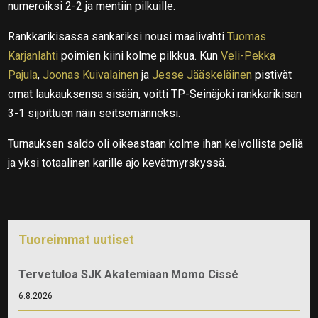
numeroiksi 2-2 ja mentiin pilkuille.
Rankkarikisassa sankariksi nousi maalivahti
Tuomas
Karjanlahti
poimien kiini kolme pilkkua. Kun
Veli-Pekka
Pajula
,
Joonas Kuivalainen
ja
Jesse Jääskeläinen
pistivät
omat laukauksensa sisään, voitti TP-Seinäjoki rankkarikisan
3-1 sijoittuen näin seitsemänneksi.
Turnauksen saldo oli oikeastaan kolme ihan kelvollista peliä
ja yksi totaalinen karille ajo kevätmyrskyssä.
Tuoreimmat uutiset
Tervetuloa SJK Akatemiaan Momo Cissé
6.8.2026