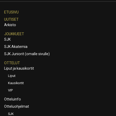
ETUSIVU
UUTISET
Arkisto
JOUKKUEET
SJK
SJK Akatemia
SJK Juniorit (omalle sivulle)
OTTELUT
Liput ja kausikortit
Liput
Kausikortit
VIP
Otteluinfo
Otteluohjelmat
SJK