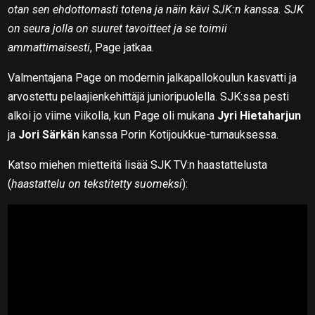
otan sen ehdottomasti totena ja näin kävi SJK:n kanssa. SJK
on seura jolla on suuret tavoitteet ja se toimii
ammattimaisesti
, Page jatkaa.
Valmentajana Page on modernin jalkapallokoulun kasvatti ja
arvostettu pelaajienkehittäjä junioripuolella. SJK:ssa pesti
alkoi jo viime viikolla, kun Page oli mukana
Jyri Hietaharjun
ja
Jori Särkän
kanssa Porin Kotijoukkue-turnauksessa.
Katso miehen mietteitä lisää SJK TV:n haastattelusta
(
haastattelu on tekstitetty suomeksi
):