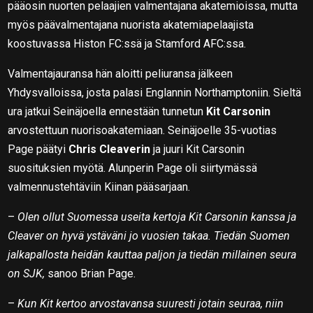
pääosin nuorten pelaajien valmentajana akatemioissa, mutta
myös päävalmentajana nuorista akatemiapelaajista
koostuvassa Histon FC:ssä ja Stamford AFC:ssa.
Valmentajauransa hän aloitti peliuransa jälkeen
Yhdysvalloissa, josta palasi Englannin Northamptoniin. Sieltä
ura jatkui Seinäjoella ennestään tunnetun
Kit Carsonin
arvostettuun nuorisoakatemiaan. Seinäjoelle 35-vuotias
Page päätyi
Chris Cleaverin
ja juuri Kit Carsonin
suosituksien myötä. Alunperin Page oli siirtymässä
valmennustehtäviin Kiinan pääsarjaan.
–
Olen ollut Suomessa useita kertoja Kit Carsonin kanssa ja
Cleaver on hyvä ystäväni jo vuosien takaa. Tiedän Suomen
jalkapallosta heidän kauttaa paljon ja tiedän millainen seura
on SJK,
sanoo Brian Page.
–
Kun Kit kertoo arvostavansa suuresti jotain seuraa, niin