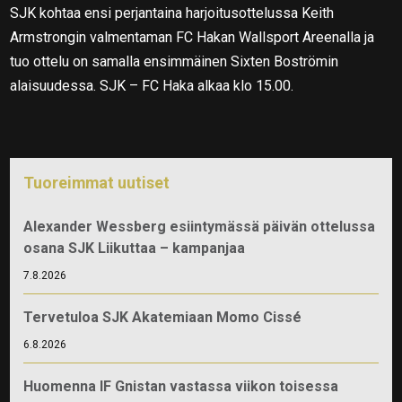
SJK kohtaa ensi perjantaina harjoitusottelussa Keith
Armstrongin valmentaman FC Hakan Wallsport Areenalla ja
tuo ottelu on samalla ensimmäinen Sixten Boströmin
alaisuudessa. SJK – FC Haka alkaa klo 15.00.
Tuoreimmat uutiset
Alexander Wessberg esiintymässä päivän ottelussa
osana SJK Liikuttaa – kampanjaa
7.8.2026
Tervetuloa SJK Akatemiaan Momo Cissé
6.8.2026
Huomenna IF Gnistan vastassa viikon toisessa