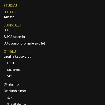
ETUSIVU
UUTISET
Arkisto
JOUKKUEET
SJK
SJK Akatemia
SJK Juniorit (omalle sivulle)
OTTELUT
Liput ja kausikortit
Liput
Kausikortit
VIP
Otteluinfo
Otteluohjelmat
SJK
SJK Akatemia