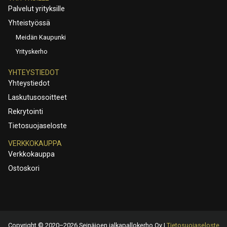
Palvelut yrityksille
Yhteistyössä
Meidän Kaupunki
Yrityskerho
YHTEYSTIEDOT
Yhteystiedot
Laskutusosoitteet
Rekrytointi
Tietosuojaseloste
VERKKOKAUPPA
Verkkokauppa
Ostoskori
Copyright © 2020–2026 Seinäjoen jalkapallokerho Oy |
Tietosuojaseloste