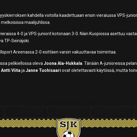
yskierroksen kahdella voitolla kaadettuaan ensin vieraiussa VPS-junior
 melkoisissa maalijuhlissa.
eraissa 4-0 ja VPS-juniorit kotonaan 3-0. Näin Kuopiossa asettuu vast
a TP-Seinäjoki.
lsport Areenassa 2-0 esittäen varsin vakuuttavaa toimintaa.
sa pelikiellossa oleva
Joona Ala-Hukkala
. Tänään A-junioreissa pela
Antti Viita
ja
Janne Tuohisaari
ovat oletettavasti käytössä, mutta toi