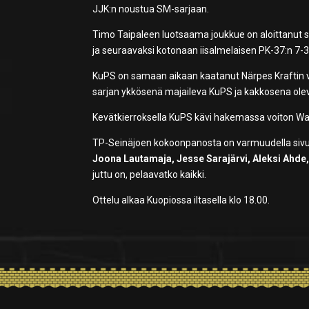
JJK:n noustua SM-sarjaan.
Timo Taipaleen luotsaama joukkue on aloittanut sy
ja seuraavaksi kotonaan iisalmelaisen PK-37:n 7-3
KuPS on samaan aikaan kaatanut Närpes Kraftin vi
sarjan ykkösenä majaileva KuPS ja kakkosena olev
Kevätkierroksella KuPS kävi hakemassa voiton Wal
TP-Seinäjoen kokoonpanosta on varmuudella sivus
Joona Lautamaja, Jesse Sarajärvi, Aleksi Ahde, 
juttu on, pelaavatko kaikki.
Ottelu alkaa Kuopiossa iltasella klo 18.00.