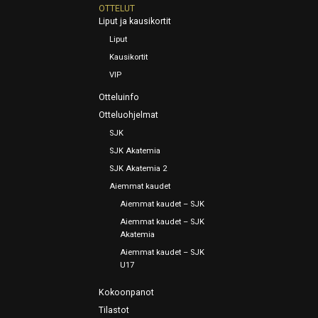
OTTELUT
Liput ja kausikortit
Liput
Kausikortit
VIP
Otteluinfo
Otteluohjelmat
SJK
SJK Akatemia
SJK Akatemia 2
Aiemmat kaudet
Aiemmat kaudet – SJK
Aiemmat kaudet – SJK
Akatemia
Aiemmat kaudet – SJK
U17
Kokoonpanot
Tilastot