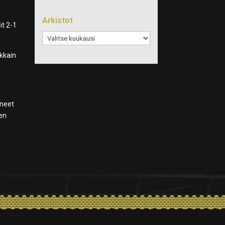
Arkistot
it 2-1
Arkistot
akkain
nneet
nen