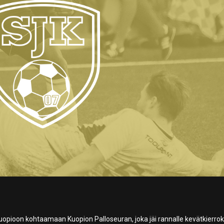
uopioon kohtaamaan Kuopion Palloseuran, joka jäi rannalle kevätkierrok