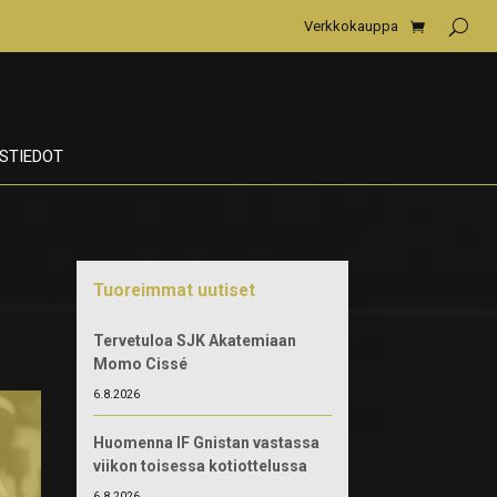
Verkkokauppa
STIEDOT
Tuoreimmat uutiset
Tervetuloa SJK Akatemiaan
Momo Cissé
6.8.2026
Huomenna IF Gnistan vastassa
viikon toisessa kotiottelussa
6.8.2026