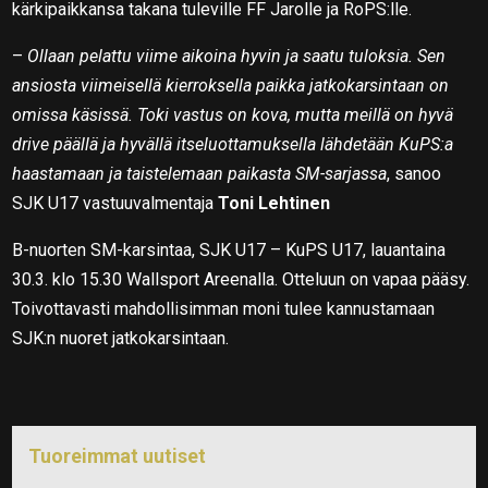
kärkipaikkansa takana tuleville FF Jarolle ja RoPS:lle.
–
Ollaan pelattu viime aikoina hyvin ja saatu tuloksia. Sen
ansiosta viimeisellä kierroksella paikka jatkokarsintaan on
omissa käsissä. Toki vastus on kova, mutta meillä on hyvä
drive päällä ja hyvällä itseluottamuksella lähdetään KuPS:a
haastamaan ja taistelemaan paikasta SM-sarjassa
, sanoo
SJK U17 vastuuvalmentaja
Toni Lehtinen
B-nuorten SM-karsintaa, SJK U17 – KuPS U17, lauantaina
30.3. klo 15.30 Wallsport Areenalla. Otteluun on vapaa pääsy.
Toivottavasti mahdollisimman moni tulee kannustamaan
SJK:n nuoret jatkokarsintaan.
Tuoreimmat uutiset