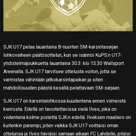
SJK U17 pelaa lauantaina B-nuorten SM-karsintasarjan
lohkovaiheen päätösottelun, kun se isännöi KuPS:n U17-
yhdistelmäjoukkuetta lauantaina 30.3. klo 15.30 Wallsport
Areenalla. SJK U17 tarvitsee ottelusta voiton, jotta se
varmistaa vähintään jatkokarsintapaikan ja siten
mahdollisuuden päästä kesällä pelattavaan SM-sarjaan.
SJK U17 on karsintalohkossa kuudentena ennen viimeistä
kierrosta. Edellä on tavoitettavissa vielä Ilves, joka on
viidentenä kolme pistettä SJK:n edellä. Ilveksen maaliero on
kuitenkin parempi, joten vaikka SJK U17 voittaisi oman
ottelunsa ja Ilves häviäisi samaan aikaan FC Lahdelle, pitäisi