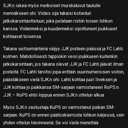
SJK:n iskeä myös melkoiset murskaluvut taululle
mennäkseen ohi. Viides sija takaisi kotiedun
jatkokarsintaotteluun, joka pelataan ristiin toisen lohkon
kanssa. Viidenneksi ja kuudenneksi sijoittuneet joukkueet
kohtaavat toisensa.
Takana seitsemäntenä väijyy JJK pisteen päässä ja FC Lahti
kolmen. Mahdollisesti tappiokin veisi joukkueen kuitenkin
jatkokarsintaan, jos takana olevat JJK ja FC Lahti jäävät ilman
pisteitä. FC Lahti tarvitsi jopa erittäin suurinumeroisen voiton,
päästäkseen vielä SJK:n ohi. Lahti kohtaa juuri Ilveksen ja
JJK kohtaa jo paikkansa SM-sarjaan varmistaneen RoPS:n.
JJK – RoPS ehtii loppua ennen SJK:n ottelun alkua.
Myös SJK:n vastustaja KuPS on varmistanut paikan SM-
sarjaan. KuPS on ennen päätöskierrosta lohkon kärjessä, vain
yhden ottelun hävinneenä. Se voi vielä menettää