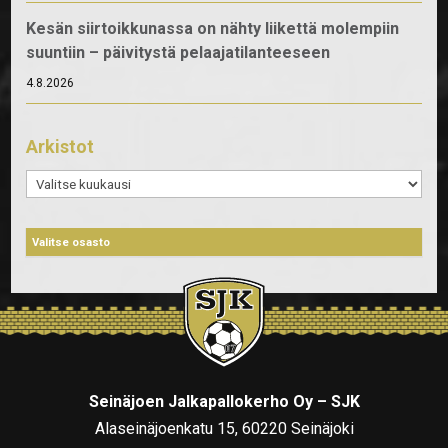
Kesän siirtoikkunassa on nähty liikettä molempiin
suuntiin – päivitystä pelaajatilanteeseen
4.8.2026
Arkistot
Arkistot
Seinäjoen Jalkapallokerho Oy – SJK
Alaseinäjoenkatu 15, 60220 Seinäjoki