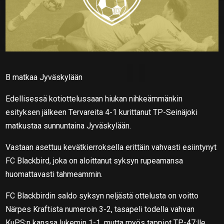
B matkaa Jyväskylään
Edellisessä kotiottelussaan hiukan nihkeämmänkin
esityksen jälkeen Tervareita 4-1 kurittanut TP-Seinäjoki
matkustaa sunnuntaina Jyväskylään.
Vastaan asettuu kevätkierroksella erittäin vahvasti esiintynyt
FC Blackbird, joka on aloittanut syksyn rupeamansa
huomattavasti tahmeammin.
FC Blackbirdin saldo syksyn neljästä ottelusta on voitto
Närpes Kraftista numeroin 3-2, tasapeli todella vahvan
KuPS:n kanssa lukemin 1-1, mutta myös tappiot TP-47:lle