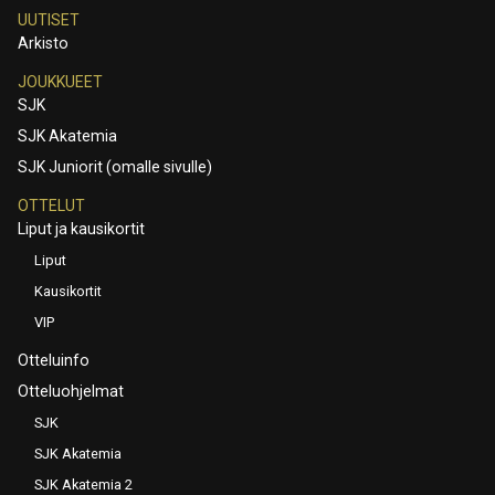
UUTISET
Arkisto
JOUKKUEET
SJK
SJK Akatemia
SJK Juniorit (omalle sivulle)
OTTELUT
Liput ja kausikortit
Liput
Kausikortit
VIP
Otteluinfo
Otteluohjelmat
SJK
SJK Akatemia
SJK Akatemia 2