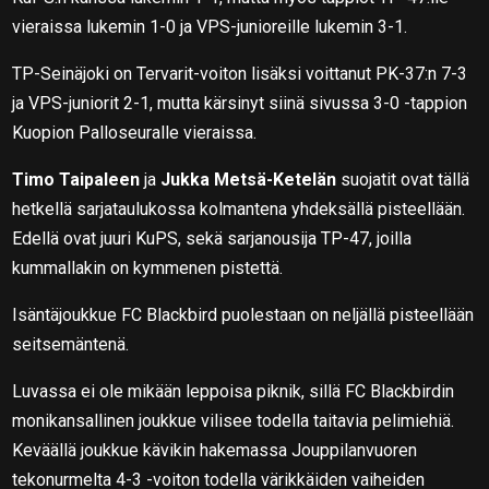
vieraissa lukemin 1-0 ja VPS-junioreille lukemin 3-1.
TP-Seinäjoki on Tervarit-voiton lisäksi voittanut PK-37:n 7-3
ja VPS-juniorit 2-1, mutta kärsinyt siinä sivussa 3-0 -tappion
Kuopion Palloseuralle vieraissa.
Timo Taipaleen
ja
Jukka Metsä-Ketelän
suojatit ovat tällä
hetkellä sarjataulukossa kolmantena yhdeksällä pisteellään.
Edellä ovat juuri KuPS, sekä sarjanousija TP-47, joilla
kummallakin on kymmenen pistettä.
Isäntäjoukkue FC Blackbird puolestaan on neljällä pisteellään
seitsemäntenä.
Luvassa ei ole mikään leppoisa piknik, sillä FC Blackbirdin
monikansallinen joukkue vilisee todella taitavia pelimiehiä.
Keväällä joukkue kävikin hakemassa Jouppilanvuoren
tekonurmelta 4-3 -voiton todella värikkäiden vaiheiden