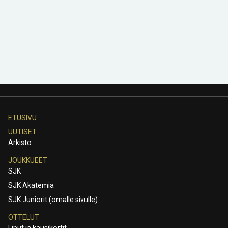
ETUSIVU
UUTISET
Arkisto
JOUKKUEET
SJK
SJK Akatemia
SJK Juniorit (omalle sivulle)
OTTELUT
Liput ja kausikortit