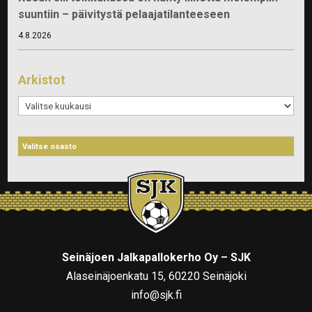
suuntiin – päivitystä pelaajatilanteeseen
4.8.2026
Arkistot
Arkistot
Seinäjoen Jalkapallokerho Oy – SJK
Alaseinäjoenkatu 15, 60220 Seinäjoki
info@sjk.fi