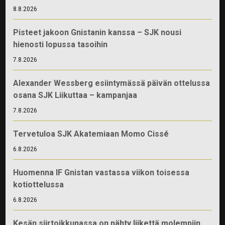
8.8.2026
Pisteet jakoon Gnistanin kanssa – SJK nousi
hienosti lopussa tasoihin
7.8.2026
Alexander Wessberg esiintymässä päivän ottelussa
osana SJK Liikuttaa – kampanjaa
7.8.2026
Tervetuloa SJK Akatemiaan Momo Cissé
6.8.2026
Huomenna IF Gnistan vastassa viikon toisessa
kotiottelussa
6.8.2026
Kesän siirtoikkunassa on nähty liikettä molempiin