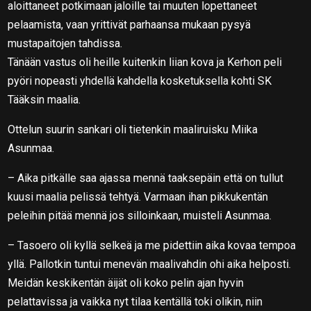
aloittaneet potkimaan jaloille tai muuten lopettaneet
pelaamista, vaan yrittivät parhaansa mukaan pysyä
mustapaitojen tahdissa.
Tänään vastus oli heille kuitenkin liian kova ja Kerhon peli
pyöri nopeasti yhdellä kahdella kosketuksella kohti SK
Tääksin maalia.
Ottelun suurin sankari oli tietenkin maaliruisku Miika
Asunmaa.
– Aika pitkälle saa ajassa mennä taaksepäin että on tullut
kuusi maalia pelissä tehtyä. Varmaan ihan pikkukentän
peleihin pitää mennä jos silloinkaan, muisteli Asunmaa.
– Tasoero oli kyllä selkeä ja me pidettiin aika kovaa tempoa
yllä. Pallotkin tuntui menevän maalivahdin ohi aika helposti.
Meidän keskikentän äijät oli koko pelin ajan hyvin
pelattavissa ja vaikka nyt tilaa kentällä toki olikin, niin