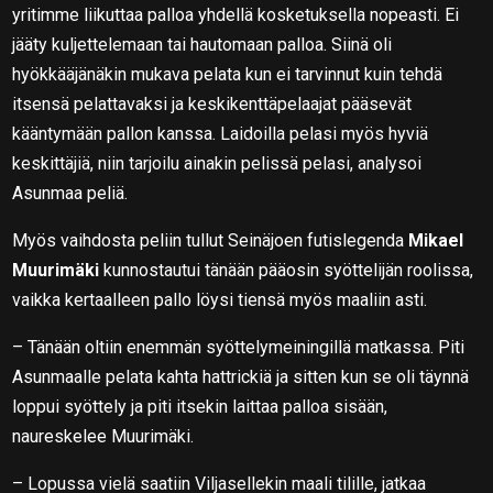
yritimme liikuttaa palloa yhdellä kosketuksella nopeasti. Ei
jääty kuljettelemaan tai hautomaan palloa. Siinä oli
hyökkääjänäkin mukava pelata kun ei tarvinnut kuin tehdä
itsensä pelattavaksi ja keskikenttäpelaajat pääsevät
kääntymään pallon kanssa. Laidoilla pelasi myös hyviä
keskittäjiä, niin tarjoilu ainakin pelissä pelasi, analysoi
Asunmaa peliä.
Myös vaihdosta peliin tullut Seinäjoen futislegenda
Mikael
Muurimäki
kunnostautui tänään pääosin syöttelijän roolissa,
vaikka kertaalleen pallo löysi tiensä myös maaliin asti.
– Tänään oltiin enemmän syöttelymeiningillä matkassa. Piti
Asunmaalle pelata kahta hattrickiä ja sitten kun se oli täynnä
loppui syöttely ja piti itsekin laittaa palloa sisään,
naureskelee Muurimäki.
– Lopussa vielä saatiin Viljasellekin maali tilille, jatkaa