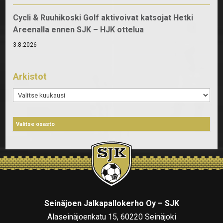
Cycli & Ruuhikoski Golf aktivoivat katsojat Hetki
Areenalla ennen SJK – HJK ottelua
3.8.2026
Arkistot
Arkistot
Seinäjoen Jalkapallokerho Oy – SJK
Alaseinäjoenkatu 15, 60220 Seinäjoki