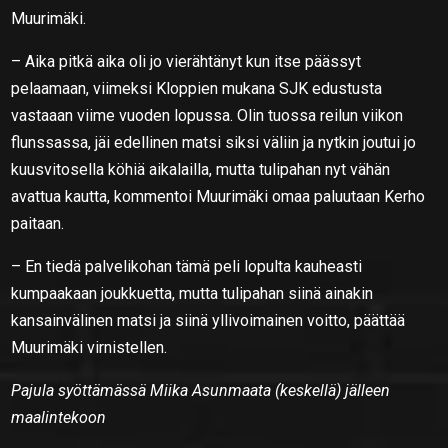
Muurimäki.
– Aika pitkä aika oli jo vierähtänyt kun itse päässyt
pelaamaan, viimeksi Kloppien mukana SJK edustusta
vastaaan viime vuoden lopussa. Olin tuossa reilun viikon
flunssassa, jäi edellinen matsi siksi väliin ja nytkin joutui jo
kuusvitosella köhiä aikalailla, mutta tulipahan nyt vähän
avattua kautta, kommentoi Muurimäki omaa paluutaan Kerho
paitaan.
– En tiedä palvelikohan tämä peli lopulta kauheasti
kumpaakaan joukkuetta, mutta tulipahan siinä ainakin
kansainvälinen matsi ja siinä yllivoimainen voitto, päättää
Muurimäki virnistellen.
Pajula syöttämässä Miika Asunmaata (keskellä) jälleen
maalintekoon