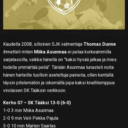
Kaudella 2008, silloinen SJK valmentaja
Thomas Dunne
ihmetteli miten
Miika Asunmaa
ei pelaa korkeammilla
sarjatasoilla, vaikka hänellä on ”kaksi hyvää jalkaa ja mies
todella ymmärtää peliä”. Tänään Asunmaa lunasteli noita
hänen harteille tuolloin aseteltuja paineita, ollen kentällä
täysin pitelemätön ja iskemällä jopa kaksi knallitemppua
virolaisen SK Tääksin verkkoon.
Kerho 07 – SK Tääksi 13-0 (6-0)
1-0 3 min Miika Asunmaa
2-0 9 min Veli-Pekka Pajula
3-0 10 min Marten Saarlas