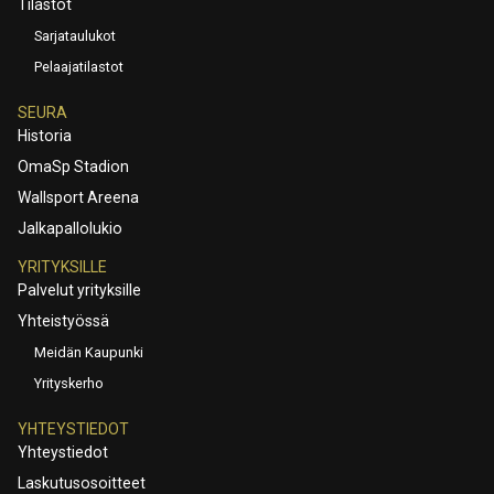
Tilastot
Sarjataulukot
Pelaajatilastot
SEURA
Historia
OmaSp Stadion
Wallsport Areena
Jalkapallolukio
YRITYKSILLE
Palvelut yrityksille
Yhteistyössä
Meidän Kaupunki
Yrityskerho
YHTEYSTIEDOT
Yhteystiedot
Laskutusosoitteet