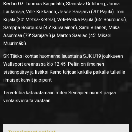
Kerho 07:
Tuomas Karjanlahti, Stanislav Goldberg, Joona
Lautamaja, Ville Kukkanen, Jesse Sarajärvi (70′ Pajula), Toni
Kujala (20′ Metsä-Ketelä), Veli-Pekka Pajula (65′ Bouroussi),
Samppa Bouroussi (45′ Kuivalainen), Sami Viljanen, Miika
Asunmaa (79′ Sarajärvi) ja Marten Saarlas (45′ Mikael
Muurimäki).
SK Tääksi kohtaa huomenna lauantaina SJK U19 joukkueen
Wallsport areenassa klo 12.45. Peliin on ilmainen
sisäänpääsy ja lisäksi Kerho tarjoaa kaikille paikalle tulleille
ilmaiset kahvit ja piparit.
Tervetuloa katsastamaan miten Seinäjoen nuoret pärjää
virolaisvieraita vastaan.