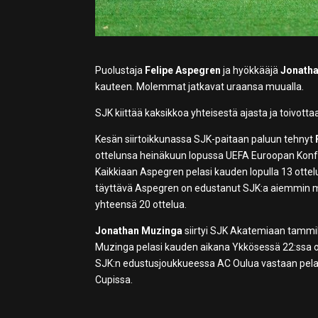
Puolustaja
Felipe Aspegren
ja hyökkääjä
Jonath
kauteen. Molemmat jatkavat uraansa muualla.
SJK kiittää kaksikkoa yhteisestä ajasta ja toivott
Kesän siirtoikkunassa SJK-paitaan paluun tehnyt
ottelunsa heinäkuun lopussa UEFA Euroopan Konfre
Kaikkiaan Aspegren pelasi kauden lopulla 13 ottel
täyttävä Aspegren on edustanut SJK:a aiemmin myö
yhteensä 20 ottelua.
Jonathan Muzinga
siirtyi SJK Akatemiaan tammik
Muzinga pelasi kauden aikana Ykkösessä 22:ssa otte
SJK:n edustusjoukkueessa AC Oulua vastaan pela
Cupissa.