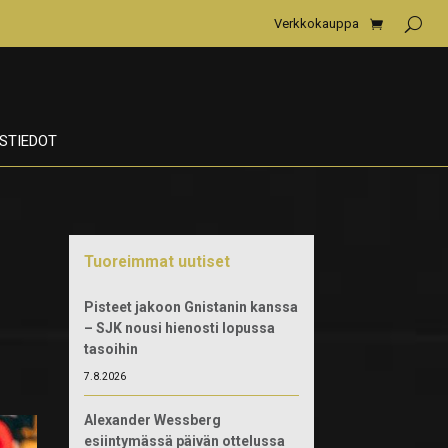
Verkkokauppa
STIEDOT
Tuoreimmat uutiset
Pisteet jakoon Gnistanin kanssa
– SJK nousi hienosti lopussa
tasoihin
7.8.2026
Alexander Wessberg
esiintymässä päivän ottelussa