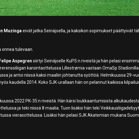
an Muzinga
eivät jatka Seinäjoella, ja kaksikon sopimukset päättyivät t
aa onnea tulevaan.
Felipe Aspegren
siirtyi Seinäjoelle KuPS:n riveistä ja hän pelasi ensimm
renssiliigan karsintaottelussa Lillestrømia vastaan OmaSp Stadionilla
ussa ja antoi niissä kaksi maaliin johtanutta syöttöä. Helmikuussa 29-vu
s kaudella 2014. Koko SJK-urallaan hän on pelannut kaikissa kilpailu
uussa 2022 PK-35:n riveistä. Hän kärsi loukkaantumisista alkukaudesta
lussa ja teki niissä 8 maalia. Tuon lisäksi hän teki Veikkausliigadebyyt
tussa vierasottelussa. Lisäksi hän pelasi SJK Akatemian mukana Suo