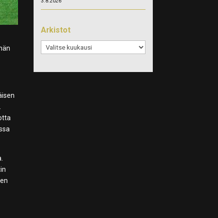
3.8.2026
Arkistot
Arkistot
ähän
äisen
.
otta
issa
.
in
men