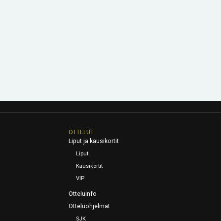
OTTELUT
Liput ja kausikortit
Liput
Kausikortit
VIP
Otteluinfo
Otteluohjelmat
SJK