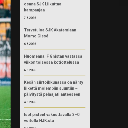
osana SJK Liikuttaa –
kampanjaa
7.8.2026
Tervetuloa SJK Akatemiaan
Momo Cissé
6.8.2026
Huomenna IF Gnistan vastassa
viikon toisessa kotiottelussa
6.8.2026
Kesän siirtoikkunassa on nähty
liikettä molempiin suuntiin –
päivitystä pelaajatilanteeseen
4.8.2026
Isot pisteet vakuuttavalla 3–0
voitolla HJK:sta