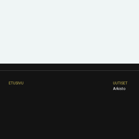
ETUSIVU
UUTISET
Arkisto