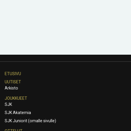
ETUSIVU
UUTISET
Arkisto
JOUKKUEET
SJK
SJK Akatemia
SJK Juniorit (omalle sivulle)
OTTELUT