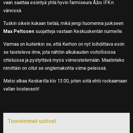
vaan saattaa esiintyä yhtä hyvin farmiseura Å;bo IFK:n
väreissä.
Tuskin oikein kukaan tietää, mikä jengi huomenna juokseen
Max Peltosen
suojatteja vastaan Keskuskentän nurmelle.
Varmaa on kuitenkin se, että Kerhon on nyt loihdittava esiin
se taisteleva ilme, jota nähtiin alkukauden voitollisissa
otteluissa ja pystyttävä myös viimeistelemään. Maalinteko
nimittäin on ollut se onglemakohta viime peleissä.
Matsi alkaa Keskarilla klo 13.00, joten siitä ehtii rockaamaan
vallan loistavasti!
Tuoreimmat uutiset