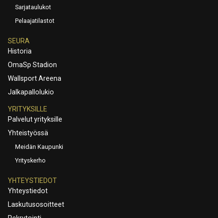
Sarjataulukot
Pelaajatilastot
SEURA
Historia
OmaSp Stadion
Wallsport Areena
Jalkapallolukio
YRITYKSILLE
Palvelut yrityksille
Yhteistyössä
Meidän Kaupunki
Yrityskerho
YHTEYSTIEDOT
Yhteystiedot
Laskutusosoitteet
Rekrytointi