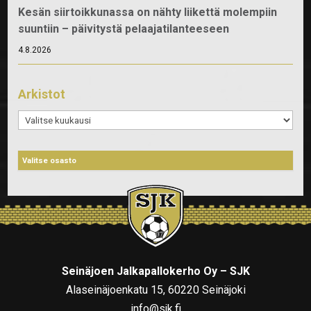
Kesän siirtoikkunassa on nähty liikettä molempiin
suuntiin – päivitystä pelaajatilanteeseen
4.8.2026
Arkistot
Arkistot
Seinäjoen Jalkapallokerho Oy – SJK
Alaseinäjoenkatu 15, 60220 Seinäjoki
info@sjk.fi