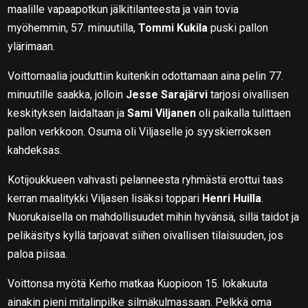
maalille vapaapotkun jälkitilanteesta ja vain tovia
myöhemmin, 57. minuutilla,
Tommi Kukila
puski pallon
ylärimaan.
Voittomaalia jouduttiin kuitenkin odottamaan aina pelin 77.
minuutille saakka, jolloin
Jesse Sarajärvi
tarjosi oivallisen
keskityksen laidaltaan ja
Sami Viljanen
oli paikalla tulittaen
pallon verkkoon. Osuma oli Viljaselle jo syyskierroksen
kahdeksas.
Kotijoukkueen vahvasti pelanneesta ryhmästä erottui taas
kerran maalitykki Viljasen lisäksi toppari
Henri Huilla
.
Nuorukaisella on mahdollisuudet mihin hyvänsä, sillä taidot ja
pelikäsitys kyllä tarjoavat siihen oivallisen tilaisuuden, jos
paloa piisaa.
Voittonsa myötä Kerho matkaa Kuopioon 15. lokakuuta
ainakin pieni mitalinpilke silmäkulmassaan. Pelkkä oma