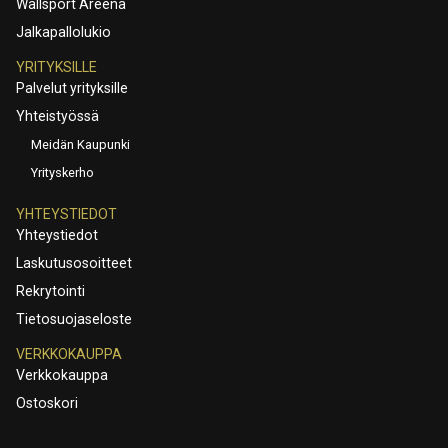
Wallsport Areena
Jalkapallolukio
YRITYKSILLE
Palvelut yrityksille
Yhteistyössä
Meidän Kaupunki
Yrityskerho
YHTEYSTIEDOT
Yhteystiedot
Laskutusosoitteet
Rekrytointi
Tietosuojaseloste
VERKKOKAUPPA
Verkkokauppa
Ostoskori