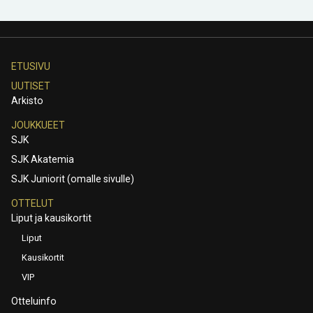
ETUSIVU
UUTISET
Arkisto
JOUKKUEET
SJK
SJK Akatemia
SJK Juniorit (omalle sivulle)
OTTELUT
Liput ja kausikortit
Liput
Kausikortit
VIP
Otteluinfo