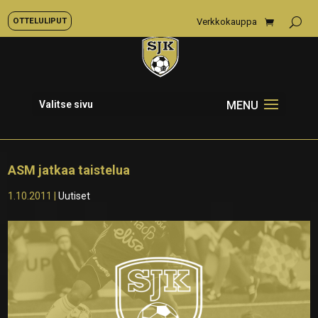
OTTELULIPUT
Verkkokauppa
Valitse sivu
ASM jatkaa taistelua
1.10.2011
|
Uutiset