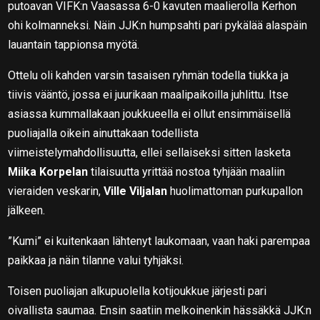
putoavan VIFK:n Vaasassa 6-0 kavuten maalierolla Kerhon
ohi kolmanneksi. Näin JJK:n humpsahti pari pykälää alaspäin
lauantain tappionsa myötä.
Ottelu oli kahden varsin tasaisen ryhmän todella tiukka ja
tiivis vääntö, jossa ei juurikaan maalipaikoilla juhlittu. Itse
asiassa kummallakaan joukkueella ei ollut ensimmäisellä
puoliajalla oikein ainuttakaan todellista
viimeistelymahdollisuutta, ellei sellaiseksi sitten lasketa
Miika Korpelan
tilaisuutta yrittää nostoa tyhjään maaliin
vieraiden veskarin,
Ville Viljalan
huolimattoman purkupallon
jälkeen.
”Kumi” ei kuitenkaan lähtenyt laukomaan, vaan haki parempaa
paikkaa ja näin tilanne valui tyhjäksi.
Toisen puoliajan alkupuolella kotijoukkue järjesti pari
oivallista saumaa. Ensin saatiin melkoinenkin hässäkkä JJK:n