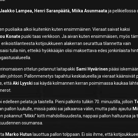
 Jaakko Lampea, Henri Saranpäätä, Miika Asunmaata
ja pelikiellossa 
nen puoliaika alkoi kuitenkin kuten ensimmäinen. Vieraat saivat kaksi
u Konate
puski taas verkkoon. Ja aivan kuten ensimmäisen, myös tä
erikoistilanteesta kotijoukkueen alakerran seurattua tilannetta vain
 saisi tulla niin, etteikö hyökkääjän olisi maksettava edes jonkinlaista hin
ngaistusalueella.
 erinomaisen ottelun pelannut laitapakki
Sami Hyvärinen
pääsi iskemää
n johtoon. Pallonmenetys tapahtui keskialueella ja vieraat käänsivät p
e, että
Aki Lyyski
sai käydä kolmannen kerran poimimassa kaukaa läh
merot.
 edelleen pelata ja taistella. Pieni palkinto tulikin 70. minuutilla, jolloin
T
n pallon luukulle, missä pakki sai jalkaansa väliin, mutta pallo ajautui
Mi
pokannut ”Mikki” kiitti mahdollisuudesta, nappasi pallon haltuunsa ja tu
en kuudennen osumansa.
sta
Marko Hutun
lauottua pallon tolppaan. Ei siis ihme, että kotijoukkue