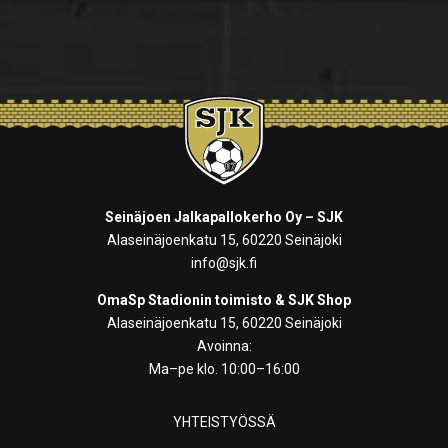
Seinäjoen Jalkapallokerho Oy – SJK
Alaseinäjoenkatu 15, 60220 Seinäjoki
info@sjk.fi
OmaSp Stadionin toimisto & SJK Shop
Alaseinäjoenkatu 15, 60220 Seinäjoki
Avoinna:
Ma–pe klo. 10:00–16:00
YHTEISTYÖSSÄ