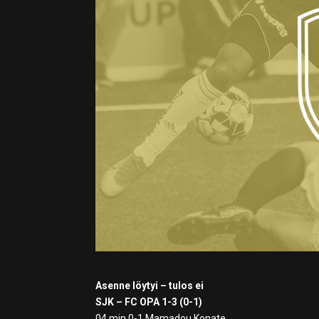
Asenne löytyi – tulos ei
SJK – FC OPA 1-3 (0-1)
04 min 0-1 Mamadou Konate