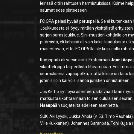
leirissä oltiin rahtusen harmistuksissa. Kolme hel
saumat edes pisteeseen.
FC OPA pelasi hyvää peruspeliä. Se ei kuitenkaan h
Joukkueesta ei löydy mitään yksittäistä erityisten
sarjan paras joukkue. Sini-mustien kohdalla on my
pitämistä, eli kehissä oli vain kaksi laadukasta 
masentavaa, ettei FC OPA:lla ole kuin isolla rahalla
Kamppailu oli varsin siisti. Erotuomari
Jouni Aapaj
vilautteli jopa tarpeellista tiheämpään. Ensimmäisel
seurauksena vapaapotku, mutta kai se on taito kaa
joten silloin kai voisi sanoa juristien onnistuneen.
Jos Kerho nyt löysi asenteen, sitä vaaditaan myös
matkustaa kohtaamaan toisen oululaisen seuran, v
Haanpään
suojateilta edelleen asennetta.
SJK: Aki Lyyski, Jukka Ahola (v, 53. Timo Rauhala)
Ville Kukkanen), Johannes Saranpää, Toni Kujala 