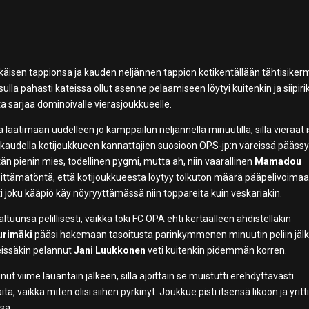
äisen tappionsa ja kauden neljännen tappion kotikentällään tähtisiker
lla pahasti kateissa ollut asenne pelaamiseen löytyi kuitenkin ja siipiri
a sarjaa dominoivalle vierasjoukkueelle.
a laatimaan uudelleen jo kamppailun neljännellä minuutilla, sillä vieraat 
e kaudella kotijoukkueen kannattajien suosioon OPS-jp:n väreissä päässy
än pienin mies, todellinen pygmi, mutta ah, niin vaarallinen
Mamadou
sittämätöntä, että kotijoukkueesta löytyy tolkuton määrä pääpelivoimaa
i joku kääpiö käy nöyryyttämässä niin toppareita kuin veskariakin.
altuunsa pelillisesti, vaikka toki FC OPA ehti kertaalleen ahdistellakin
urimäki
pääsi hakemaan tasoitusta parinkymmenen minuutin peliin jäl
eissäkin pelannut
Jani Luukkonen
veti kuitenkin pidemmän korren.
ut viime lauantain jälkeen, sillä ajoittain se muistutti erehdyttävästi
, vaikka miten olisi siihen pyrkinyt. Joukkue pisti itsensä likoon ja yritti
ssa.