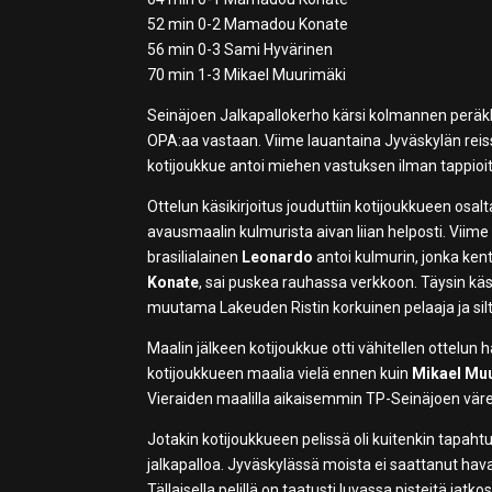
52 min 0-2 Mamadou Konate
56 min 0-3 Sami Hyvärinen
70 min 1-3 Mikael Muurimäki
Seinäjoen Jalkapallokerho kärsi kolmannen peräkk
OPA:aa vastaan. Viime lauantaina Jyväskylän reissu
kotijoukkue antoi miehen vastuksen ilman tappioit
Ottelun käsikirjoitus jouduttiin kotijoukkueen osalt
avausmaalin kulmurista aivan liian helposti. Viim
brasilialainen
Leonardo
antoi kulmurin, jonka kent
Konate
, sai puskea rauhassa verkkoon. Täysin kä
muutama Lakeuden Ristin korkuinen pelaaja ja silt
Maalin jälkeen kotijoukkue otti vähitellen ottelun h
kotijoukkueen maalia vielä ennen kuin
Mikael Mu
Vieraiden maalilla aikaisemmin TP-Seinäjoen vär
Jotakin kotijoukkueen pelissä oli kuitenkin tapahtun
jalkapalloa. Jyväskylässä moista ei saattanut havaita
Tällaisella pelillä on taatusti luvassa pisteitä jatko