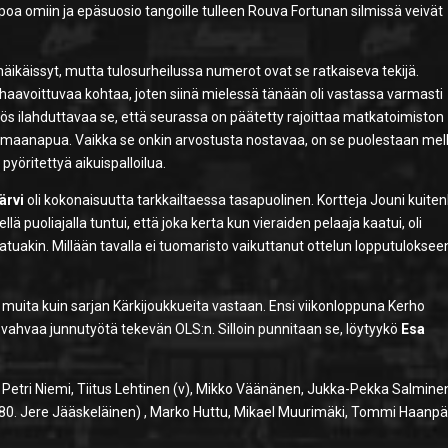
ppoa omiin ja epäsuosio tangoille tulleen Rouva Fortunan silmissä veivät
äikäissyt, mutta tulosurheilussa numerot ovat se ratkaiseva tekijä.
 haavoittuvaa kohtaa, joten siinä mielessä tänään oli vastassa varmasti
ös ilahduttavaa se, että seurassa on päätetty rajoittaa matkatoimiston
ulkomaanapua. Vaikka se onkin arvostusta nostavaa, on se puolestaan me
 pyöritettyä aikuispalloilua.
ärvi
oli kokonaisuutta tarkkailtaessa tasapuolinen. Kortteja Jouni kuiten
lä puoliajalla tuntui, että joka kerta kun vieraiden pelaaja kaatui, oli
tuakin. Millään tavalla ei tuomaristo vaikuttanut ottelun lopputuloksee
 muita kuin sarjan Kärkijoukkueita vastaan. Ensi viikonloppuna Kerho
ahvaa junnutyötä tekevän OLS:n. Silloin punnitaan se, löytyykö
Esa
, Petri Niemi, Tiitus Lehtinen (v), Mikko Väänänen, Jukka-Pekka Salmine
(80. Jere Jääskeläinen) , Marko Huttu, Mikael Muurimäki, Tommi Haanpä