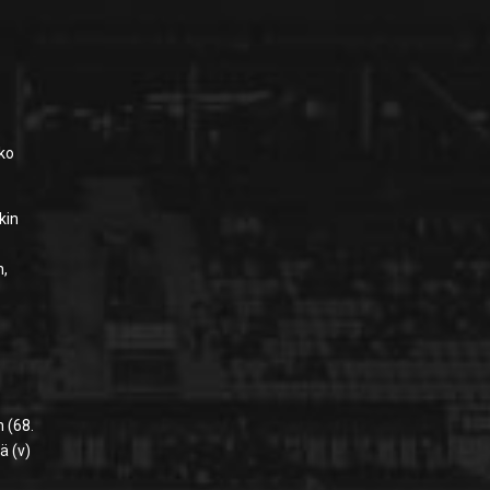
lko
kin
n,
n (68.
ä (v)