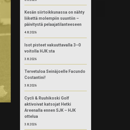
Kesän siirtoikkunassa on nähty
liikettä molempiin suuntiin –
päivitystä pelaajatilanteeseen
4.8.2026
Isot pisteet vakuuttavalla 3–0
voitolla HJK:sta
3.8.2026
Tervetuloa Seinäjoelle Facundo
Costantini!
3.8.2026
Cycli & Ruuhikoski Golf
aktivoivat katsojat Hetki
Areenalla ennen SJK – HJK
ottelua
3.8.2026