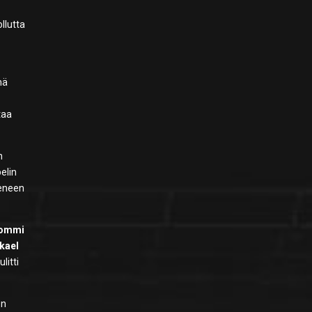
ollutta
mä
taa
n
elin
teneen
ommi
kael
litti
en