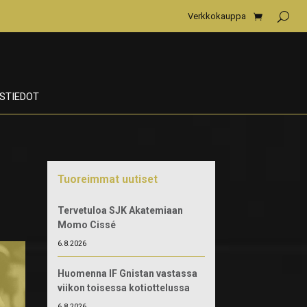
Verkkokauppa
STIEDOT
Tuoreimmat uutiset
Tervetuloa SJK Akatemiaan
Momo Cissé
6.8.2026
Huomenna IF Gnistan vastassa
viikon toisessa kotiottelussa
6.8.2026