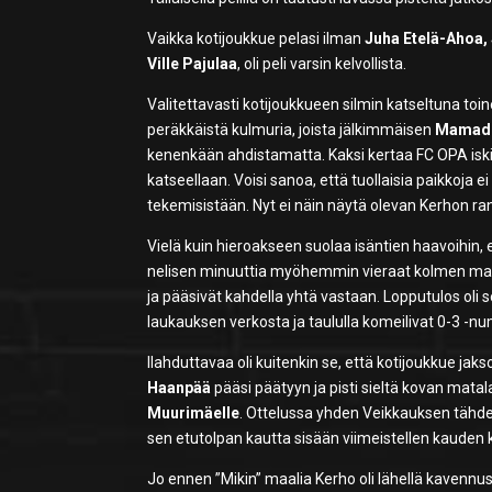
Vaikka kotijoukkue pelasi ilman
Juha Etelä-Ahoa,
Ville Pajulaa
, oli peli varsin kelvollista.
Valitettavasti kotijoukkueen silmin katseltuna toi
peräkkäistä kulmuria, joista jälkimmäisen
Mamado
kenenkään ahdistamatta. Kaksi kertaa FC OPA iski 
katseellaan. Voisi sanoa, että tuollaisia paikkoja ei
tekemisistään. Nyt ei näin näytä olevan Kerhon ra
Vielä kuin hieroakseen suolaa isäntien haavoihin,
nelisen minuuttia myöhemmin vieraat kolmen maali
ja pääsivät kahdella yhtä vastaan. Lopputulos oli s
laukauksen verkosta ja taululla komeilivat 0-3 -nu
Ilahduttavaa oli kuitenkin se, että kotijoukkue jaksoi
Haanpää
pääsi päätyyn ja pisti sieltä kovan matala
Muurimäelle
. Ottelussa yhden Veikkauksen tähden 
sen etutolpan kautta sisään viimeistellen kaud
Jo ennen ”Mikin” maalia Kerho oli lähellä kavennu