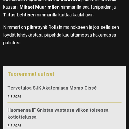
kausari,
Mikael Muurimäen
nimmarilla saa fanipaidan ja
Tiitus Lehtisen
nimmarilla kuittaa kaulahuvin.
Nimmari on piirrettynä Rollsin mainokseen ja jos sellaisen
löydät lehdykästäsi, piipahda kuuluttamossa hakemassa
palintosi.
Tuoreimmat uutiset
Tervetuloa SJK Akatemiaan Momo Cissé
6.8.2026
Huomenna IF Gnistan vastassa viikon toisessa
kotiottelussa
6.8.2026