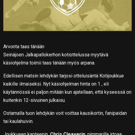
Arvonta taas tänään
Seinäjoen Jalkapallokerhon kotiottelussa myytävä
käsiohjelma toimii taas tänään myös arpana.
Edellisen matsin lehdykän tarjosi otteluisäntä Kotijoukkue
kaikille ilmaiseksi. Nyt käsiohjelman hinta on 1 , eli
käytännössä ei paljon mitään kun ajatellaan, että kyseessä on
kuitenkin 12-sivuinen julkaisu.
Ostamalla tuon lehdykän voit voittaa kausikortin, fanipaidan
tai kaulahuivin.
Joukkueen kapteenin,
Chris Cleaverin
, nimmarilla irtoaa