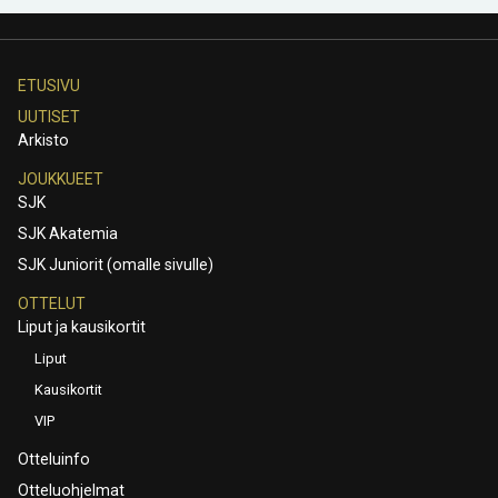
ETUSIVU
UUTISET
Arkisto
JOUKKUEET
SJK
SJK Akatemia
SJK Juniorit (omalle sivulle)
OTTELUT
Liput ja kausikortit
Liput
Kausikortit
VIP
Otteluinfo
Otteluohjelmat