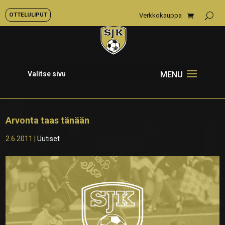
OTTELULIPUT
Verkkokauppa
Valitse sivu
Arvonta taas tänään
2.6.2011
|
Uutiset