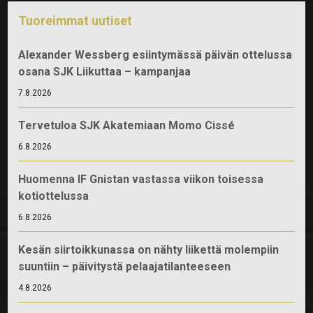
Tuoreimmat uutiset
Alexander Wessberg esiintymässä päivän ottelussa
osana SJK Liikuttaa – kampanjaa
7.8.2026
Tervetuloa SJK Akatemiaan Momo Cissé
6.8.2026
Huomenna IF Gnistan vastassa viikon toisessa
kotiottelussa
6.8.2026
Kesän siirtoikkunassa on nähty liikettä molempiin
suuntiin – päivitystä pelaajatilanteeseen
4.8.2026