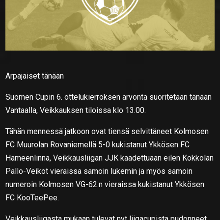
Arpajaiset tänään
Suomen Cupin 6. ottelukierroksen arvonta suoritetaan tänään
Vantaalla, Veikkauksen tiloissa klo 13.00.
Tähän mennessä jatkoon ovat tiensä selvittäneet Kolmosen
FC Muurolan Rovaniemellä 5-0 kukistanut Ykkösen FC
Hämeenlinna, Veikkausliigan JJK kaadettuaan eilen Kokkolan
Pallo-Veikot vieraissa samoin lukemin ja myös samoin
numeroin Kolmosen VG-62:n vieraissa kukistanut Ykkösen
FC KooTeePee.
Veikkausliigasta mukaan tulevat nyt liigacupista pudonneet