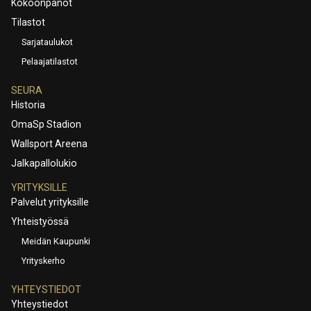
Kokoonpanot
Tilastot
Sarjataulukot
Pelaajatilastot
SEURA
Historia
OmaSp Stadion
Wallsport Areena
Jalkapallolukio
YRITYKSILLE
Palvelut yrityksille
Yhteistyössä
Meidän Kaupunki
Yrityskerho
YHTEYSTIEDOT
Yhteystiedot