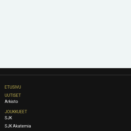
ETUSIVU
UUTISET
Arkisto
JOUKKUEET
SJK
SJK Akatemia