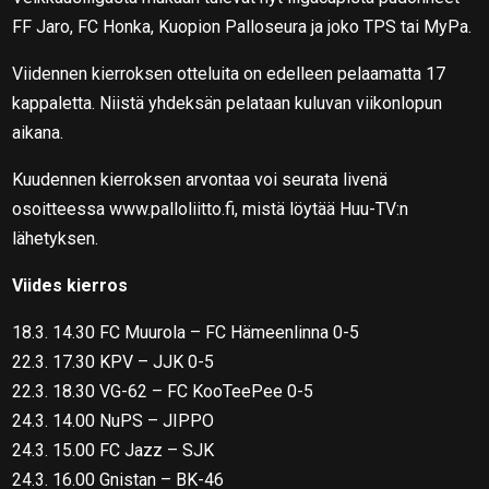
FF Jaro, FC Honka, Kuopion Palloseura ja joko TPS tai MyPa.
Viidennen kierroksen otteluita on edelleen pelaamatta 17
kappaletta. Niistä yhdeksän pelataan kuluvan viikonlopun
aikana.
Kuudennen kierroksen arvontaa voi seurata livenä
osoitteessa www.palloliitto.fi, mistä löytää Huu-TV:n
lähetyksen.
Viides kierros
18.3. 14.30 FC Muurola – FC Hämeenlinna 0-5
22.3. 17.30 KPV – JJK 0-5
22.3. 18.30 VG-62 – FC KooTeePee 0-5
24.3. 14.00 NuPS – JIPPO
24.3. 15.00 FC Jazz – SJK
24.3. 16.00 Gnistan – BK-46