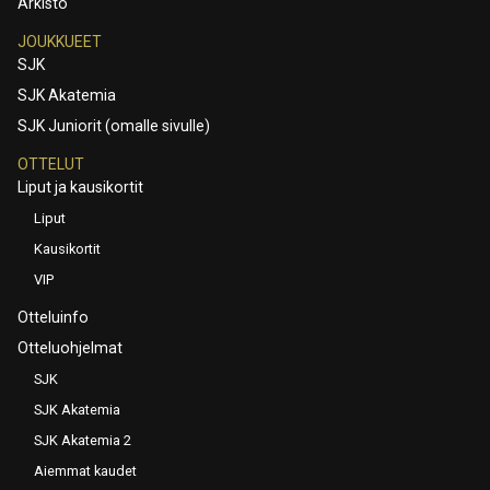
Arkisto
JOUKKUEET
SJK
SJK Akatemia
SJK Juniorit (omalle sivulle)
OTTELUT
Liput ja kausikortit
Liput
Kausikortit
VIP
Otteluinfo
Otteluohjelmat
SJK
SJK Akatemia
SJK Akatemia 2
Aiemmat kaudet