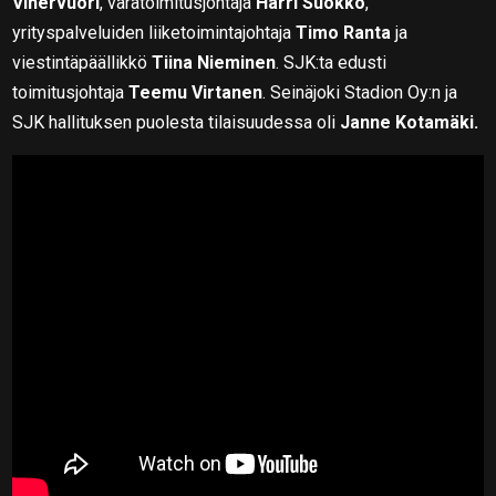
Vihervuori
, varatoimitusjohtaja
Harri Suokko
,
yrityspalveluiden liiketoimintajohtaja
Timo Ranta
ja
viestintäpäällikkö
Tiina Nieminen
. SJK:ta edusti
toimitusjohtaja
Teemu Virtanen
. Seinäjoki Stadion Oy:n ja
SJK hallituksen puolesta tilaisuudessa oli
Janne Kotamäki.