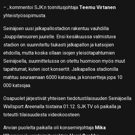
– , kommentoi SJK:n toimitusjohtaja
Teemu Virtanen
yhteistyösopimusta.
Seinäjoen uusi jalkapallostadion rakentuu vauhdilla
Jouppilanvuoren juurelle. Ensi kesäkuussa valmistuva
stadion on suunniteltu tiukasti jalkapallon ja katsojien
ehdoilla, mutta koska ollaan isojen yleisötapahtumien
Seinäjoella, suunnittelussa on otettu huomioon myös muut
tapahtumat, kuten isot konsertit. Jalkapalloa stadionilla
mahtuu seuraamaan 6000 katsojaa, ja konsertteja jopa 10
000 katsojaa.
Osapuolet järjestivät yhteisen tiedotustilaisuuden Seinäjoella
Wallsport Areenalla tiistaina 01.12. SJK TV oli paikalla ja
toteutti tilaisuudesta videokoosteen.
Anvian puolelta paikalla oli konserninjohtaja
Mika