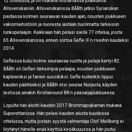
12 ottelussa, ja oli mukana nostamassa joukkuetta
Allsvenskaniiin. Allsvenskanissa Bååth jatkoi Syrianskan
paidassa kolmen seuraavan kauden ajan, nousten joukkueen
vakiomiehistöön ja nuoresta iästään huolimatta tärkeisiin
runkopelaajiin. Kaikkiaan hän pelasi siellä 77 ottelua, joista
65 Allsvenskanissa, ennen siirtoa Gefle IF:n riveihin kaudeksi
2014.
Geflessa kului kolme seuraavaa vuotta ja pelejä kertyi 82.
Bååth oli Geflen tärkeimpiä pelaajia, nousten joukkueen
kapteeniksi ja fanien suosikiksi. Gefle kuitenkin tippui
kauden päätteeksi ja Bååth etsi seuraa Norjasta, käyden
testissä ainakin Kristiansund BK:n pääsarjajoukkueesa.
Lopulta hän aloitti kauden 2017 Brommapojkarnan mukana
Superettanissa. Hän pelasi kauden alusta kuudessa
ottelussa, mutta jostain syystä valmentaja Olof Mellberg ei
löytänyt hänelle enää käyttöä kesäkuuussa ja hän joutui