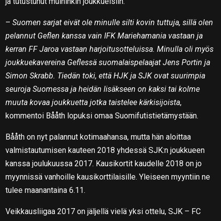
ja tutustunut muihinkin joukkueisiin.
–
Suomen sarjat eivät ole minulle silti kovin tuttuja, sillä olen
pelannut Geflen kanssa vain IFK Mariehamania vastaan ja
kerran FF Jaroa vastaan harjoitusotteluissa. Minulla oli myös
joukkuekavereina Geflessä suomalaispelaajat Jens Portin ja
Simon Skrabb. Tiedän toki, että HJK ja SJK ovat suurimpia
seuroja Suomessa ja heidän lisäkseen on kaksi tai kolme
muuta kovaa joukkuetta jotka taistelee kärkisijoista
,
kommentoi Bååth lopuksi omaa Suomifutistietämystään.
Bååth on nyt palannut kotimaahansa, mutta hän aloittaa
valmistautumisen kauteen 2018 yhdessä SJK:n joukkueen
kanssa joulukuussa 2017. Kausikortit kaudelle 2018 on jo
myynnissä vanhoille kausikorttilaisille. Yleiseen myyntiin ne
tulee maanantaina 6.11.
Veikkausliigaa 2017 on jäljellä vielä yksi ottelu, SJK – FC