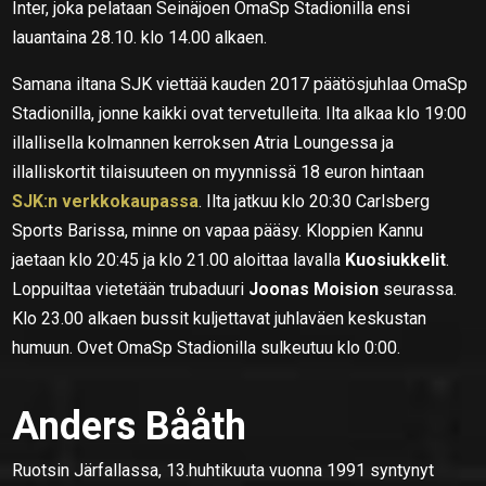
Inter, joka pelataan Seinäjoen OmaSp Stadionilla ensi
lauantaina 28.10. klo 14.00 alkaen.
Samana iltana SJK viettää kauden 2017 päätösjuhlaa OmaSp
Stadionilla, jonne kaikki ovat tervetulleita. Ilta alkaa klo 19:00
illallisella kolmannen kerroksen Atria Loungessa ja
illalliskortit tilaisuuteen on myynnissä 18 euron hintaan
SJK:n verkkokaupassa
. Ilta jatkuu klo 20:30 Carlsberg
Sports Barissa, minne on vapaa pääsy. Kloppien Kannu
jaetaan klo 20:45 ja klo 21.00 aloittaa lavalla
Kuosiukkelit
.
Loppuiltaa vietetään trubaduuri
Joonas Moision
seurassa.
Klo 23.00 alkaen bussit kuljettavat juhlaväen keskustan
humuun. Ovet OmaSp Stadionilla sulkeutuu klo 0:00.
Anders Bååth
Ruotsin Järfallassa, 13.huhtikuuta vuonna 1991 syntynyt