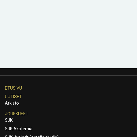
ETUSIVU
UUTISET
Arkisto
JOUKKUEET
SJK
SJK Akatemia