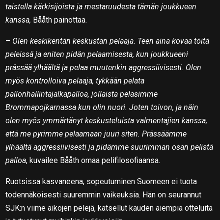
taistella kärkisijoista ja mestaruudesta tämän joukkueen
kanssa,
Bååth painottaa.
–
Olen keskikentän keskustan pelaaja. Teen aina kovaa töitä
peleissä ja eniten pidän pelaamisesta, kun joukkueeni
prässää ylhäältä ja pelaa muutenkin aggressiivisesti. Olen
myös kontrolloiva pelaaja, tykkään pelata
pallonhallintajalkapalloa, jollaista pelasimme
Brommapojkarnassa kun olin nuori. Joten toivon, ja näin
olen myös ymmärtänyt keskusteluista valmentajien kanssa,
että me pyrimme pelaamaan juuri siten. Prässäämme
ylhäältä aggressiivisesti ja pidämme suurimman osan pelistä
palloa
, kuvailee Bååth omaa pelifilosofiaansa.
Ruotsissa kasvaneena, sopeutuminen Suomeen ei tuota
todennäköisesti suuremmin vaikeuksia. Hän on seurannut
SJK:n viime aikojen pelejä, katsellut kauden aiempia otteluita