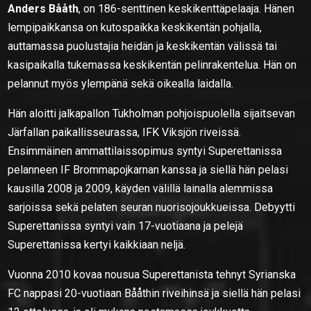
Anders Bååth
, on 186-senttinen keskikenttäpelaaja. Hänen
lempipaikkansa on kutospaikka keskikentän pohjalla,
auttamassa puolustajia heidän ja keskikentän välissä tai
kasipaikalla tukemassa keskikentän pelinrakentelua. Hän on
pelannut myös ylempänä sekä oikealla laidalla.
Hän aloitti jalkapallon Tukholman pohjoispuolella sijaitsevan
Järfallan paikallisseurassa, IFK Viksjön riveissä.
Ensimmäinen ammattilaissopimus syntyi Superettanissa
pelanneen IF Brommapojkarnan kanssa ja siellä hän pelasi
kausilla 2008 ja 2009, käyden välillä lainalla alemmissa
sarjoissa sekä pelaten seuran nuorisojoukkueissa. Debyytti
Superettanissa syntyi vain 17-vuotiaana ja pelejä
Superettanissa kertyi kaikkiaan neljä.
Vuonna 2010 kovaa nousua Superettanista tehnyt Syrianska
FC nappasi 20-vuotiaan Bååthin riveihinsä ja siellä hän pelasi