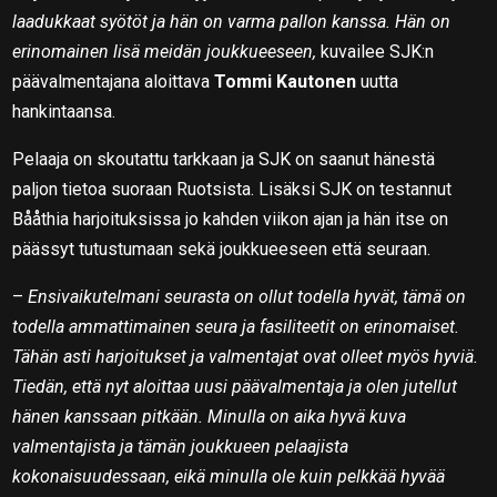
laadukkaat syötöt ja hän on varma pallon kanssa. Hän on
erinomainen lisä meidän joukkueeseen,
kuvailee SJK:n
päävalmentajana aloittava
Tommi Kautonen
uutta
hankintaansa.
Pelaaja on skoutattu tarkkaan ja SJK on saanut hänestä
paljon tietoa suoraan Ruotsista. Lisäksi SJK on testannut
Bååthia harjoituksissa jo kahden viikon ajan ja hän itse on
päässyt tutustumaan sekä joukkueeseen että seuraan.
–
Ensivaikutelmani seurasta on ollut todella hyvät, tämä on
todella ammattimainen seura ja fasiliteetit on erinomaiset.
Tähän asti harjoitukset ja valmentajat ovat olleet myös hyviä.
Tiedän, että nyt aloittaa uusi päävalmentaja ja olen jutellut
hänen kanssaan pitkään. Minulla on aika hyvä kuva
valmentajista ja tämän joukkueen pelaajista
kokonaisuudessaan, eikä minulla ole kuin pelkkää hyvää