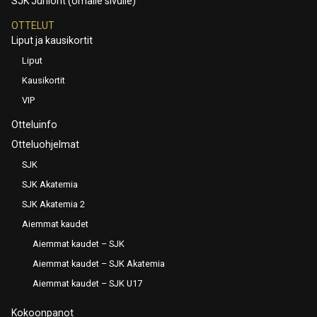
SJK Juniorit (omalle sivulle)
OTTELUT
Liput ja kausikortit
Liput
Kausikortit
VIP
Otteluinfo
Otteluohjelmat
SJK
SJK Akatemia
SJK Akatemia 2
Aiemmat kaudet
Aiemmat kaudet – SJK
Aiemmat kaudet – SJK Akatemia
Aiemmat kaudet – SJK U17
Kokoonpanot