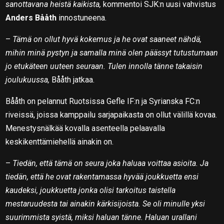
sanottavana heistä kaikista,
kommentoi SJK:n uusi vahvistus
Anders Bååth
innostuneena.
–
Tämä on ollut hyvä kokemus ja he ovat saaneet nähdä,
mihin minä pystyn ja samalla minä olen päässyt tutustumaan
jo etukäteen uuteen seuraan. Tulen innolla tänne takaisin
joulukuussa,
Bååth jatkaa.
Bååth on pelannut Ruotsissa Gefle IF:n ja Syrianska FC:n
riveissä, joissa kamppailu sarjapaikasta on ollut välillä kovaa.
Menestysnälkää kovalla asenteella pelaavalla
keskikenttämiehellä ainakin on.
–
Tiedän, että tämä on seura joka haluaa voittaa asioita. Ja
tiedän, että he ovat rakentamassa hyvää joukkuetta ensi
kaudeksi, joukkuetta jonka olisi tarkoitus taistella
mestaruudesta tai ainakin kärkisijoista. Se oli minulle yksi
suurimmista syistä, miksi haluan tänne. Haluan urallani