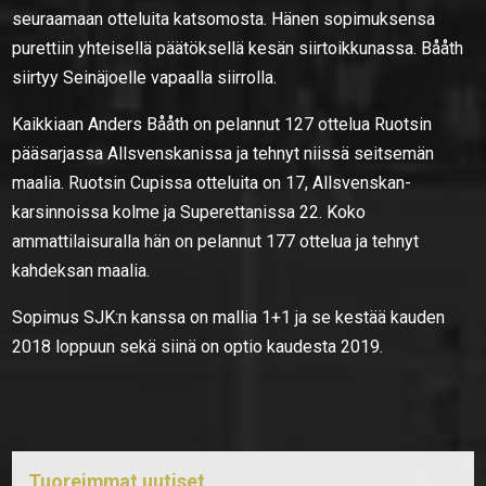
seuraamaan otteluita katsomosta. Hänen sopimuksensa
purettiin yhteisellä päätöksellä kesän siirtoikkunassa. Bååth
siirtyy Seinäjoelle vapaalla siirrolla.
Kaikkiaan Anders Bååth on pelannut 127 ottelua Ruotsin
pääsarjassa Allsvenskanissa ja tehnyt niissä seitsemän
maalia. Ruotsin Cupissa otteluita on 17, Allsvenskan-
karsinnoissa kolme ja Superettanissa 22. Koko
ammattilaisuralla hän on pelannut 177 ottelua ja tehnyt
kahdeksan maalia.
Sopimus SJK:n kanssa on mallia 1+1 ja se kestää kauden
2018 loppuun sekä siinä on optio kaudesta 2019.
Tuoreimmat uutiset