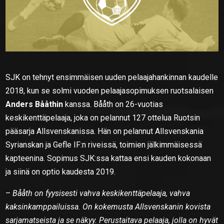
SJK on tehnyt ensimmäisen uuden pelaajahankinnan kaudelle
2018, kun se solmi vuoden pelaajasopimuksen ruotsalaisen
Anders Bååthin
kanssa. Bååth on 26-vuotias
keskikenttäpelaaja, joka on pelannut 127 ottelua Ruotsin
pääsarja Allsvenskanissa. Hän on pelannut Allsvenskania
Syrianskan ja Gefle IF:n riveissä, toimien jälkimmäisessä
kapteenina. Sopimus SJK:ssa kattaa ensi kauden kokonaan
ja siinä on optio kaudesta 2019.
–
Bååth on fyysisesti vahva keskikenttäpelaaja, vahva
kaksinkamppailuissa. On kokemusta Allsvenskanin kovista
sarjamatseista ja se näkyy. Perustaitava pelaaja, jolla on hyvät