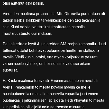
olisi auttanut aika paljon.
Vieraiden maalissa pelanneella Atte Otrosella puolestaan oli
taidon lisäksi kaikkien taivaankappaleiden tuki takanaan ja
näin Klubi selvisi voittajaksi ilmoittauten samalla
mestaruustaisteluun mukaan.
Peli oli erittäin hyvä A-junioreiden SM-sarjan kamppailu. Juuri
tällaiset ottelut kehittävät pelaajia parhaalla mahdollisella
tavalla. Vielä kun huomioi, että myös kotijoukkue peluutti
varsin nuorta ryhmää, on tilanne siinä valossa oikein
suotuisa.
HJK iski maalinsa terävästi. Ensimmäisen se viimeisteli
Aleksi Pahkasalon toimesta kovalla maalin keskelle
suuntautuneella riman alle osuneella vaparilla juuri ennen
puoliaikaa ja jälkimmäisen läpiajosta Hedi Khayatin toimesta
kun peliaikaa oli jäljellä noin seitsemän minuuttia.