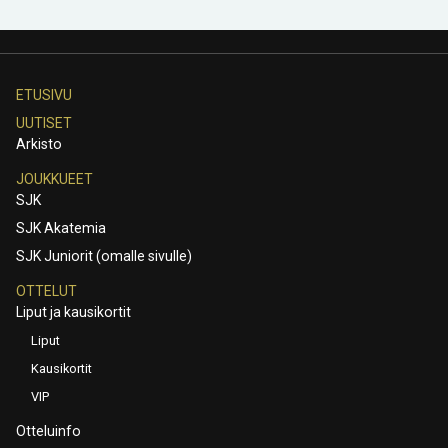
ETUSIVU
UUTISET
Arkisto
JOUKKUEET
SJK
SJK Akatemia
SJK Juniorit (omalle sivulle)
OTTELUT
Liput ja kausikortit
Liput
Kausikortit
VIP
Otteluinfo