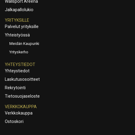
Wallsport Areena
Jalkapallolukio
YRITYKSILLE
Palvelut yrityksille
Yhteistyössä
Meidän Kaupunki
Yrityskerho
YHTEYSTIEDOT
Yhteystiedot
Laskutusosoitteet
Rekrytointi
Tietosuojaseloste
VERKKOKAUPPA
Verkkokauppa
Ostoskori