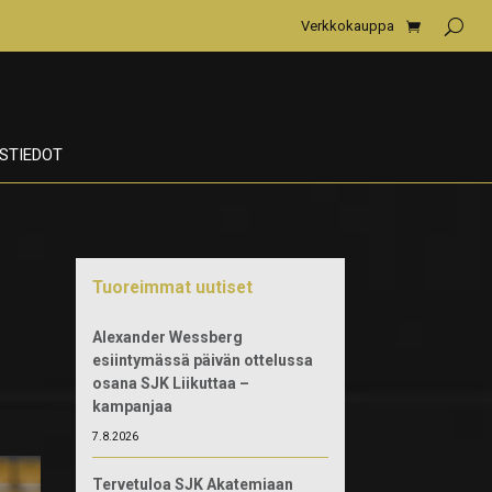
Verkkokauppa
STIEDOT
Tuoreimmat uutiset
Alexander Wessberg
esiintymässä päivän ottelussa
osana SJK Liikuttaa –
kampanjaa
7.8.2026
Tervetuloa SJK Akatemiaan