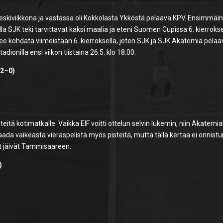
eskiviikkona ja vastassa oli Kokkolasta Ykköstä pelaava KPV. Ensimmäi
la SJK teki tarvittavat kaksi maalia ja eteni Suomen Cupissa 6. kierrokse
 kohdata viimeistään 6. kierroksella, joten SJK ja SJK Akatemia pelaa
onilla ensi viikon tiistaina 26.5. klo 18:00.
(2–0)
ä kotimatkalle. Vaikka EIF voitti ottelun selvin lukemin, niin Akatemiall
 saada vaikeasta vieraspelistä myös pisteitä, mutta tällä kertaa ei onnist
t jäivät Tammisaareen.
)