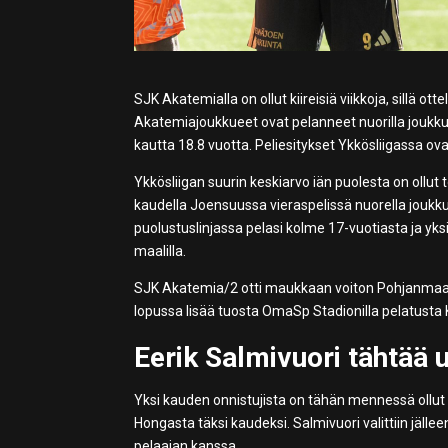
SJK Akatemialla on ollut kiireisiä viikkoja, sillä 
Akatemiajoukkueet ovat pelanneet nuorilla joukku
kautta 18.8 vuotta. Peliesitykset Ykkösliigassa ovat 
Ykkösliigan suurin keskiarvo iän puolesta on ollut 
kaudella Joensuussa vieraspelissä nuorella joukku
puolustuslinjassa pelasi kolme 17-vuotiasta ja yks
maalilla.
SJK Akatemia/2 otti maukkaan voiton Pohjanmaa
lopussa lisää tuosta OmaSp Stadionilla pelatusta 
Eerik Salmivuori tähtää 
Yksi kauden onnistujista on tähän mennessä ollu
Hongasta täksi kaudeksi. Salmivuori valittiin 
pelaajan kanssa.