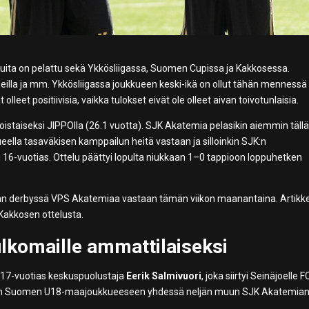
otteluita on pelattu sekä Ykkösliigassa, Suomen Cupissa ja Kakkosessa.
eilla ja mm. Ykkösliigassa joukkueen keski-ikä on ollut tähän mennessä
olleet positiivisia, vaikka tulokset eivät ole olleet aivan toivotunlaisia.
toistaiseksi JIPPOlla (26.1 vuotta). SJK Akatemia pelasikin aiemmin täll
eella tasaväkisen kamppailun heitä vastaan ja silloinkin SJK:n
i 16-vuotias. Ottelu päättyi lopulta niukkaan 1–0 tappioon loppuhetken
n derbyssä VPS Akatemiaa vastaan tämän viikon maanantaina. Artikke
Kakkosen ottelusta.
ulkomaille ammattilaiseksi
t 17-vuotias keskuspuolustaja
Eerik Salmivuori
, joka siirtyi Seinäjoelle F
jälleen Suomen U18-maajoukkueeseen yhdessä neljän muun SJK Akatemia