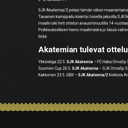
SJK Akatemia/2 pelasi tämän viikon maanantain
Tasainen kamppailu kääntyi toisella jaksolla SJK:l
maalin iski heti ottelun avausminuutilla 14-vuotia
Poikkeuksellisen hieno maalimäärä jo tässä vaihee
lisää.
Akatemian tulevat ottelu
Ykkösliiga 22.5.
SJK Akatemia
– FC Haka OmaSp St
Suomen Cup 26.5.
SJK Akatemia
– SJK OmaSp Sta
Kakkonen 23.5. GBK –
SJK Akatemia/2
Kokkola Ar