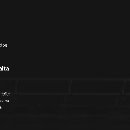
ki on
alta
tullut
 mennä
a.