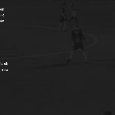
nen
lle.
vat
a oli
umisia