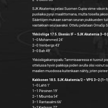
SJK Akatemia pelasi Suomen Cupia viime viikon k
puoliaika pysyi maalittomana, mutta toisella jaksol
Sääntöjen mukaan saman seuran joukkueiden tulee
vastakkain seuraavaksi. Ottelu pelataan OmaSp Stadi
Ykkösliiga 17.5. Ekenäs IF – SJK Akatemia 3–0 
1–0 Mohammed 24′
2–0 Veinbergs 43′
3–0 Bah 49′
Ykkösliigakamppailu Tammisaaressa ei tuonut pisteit
ottelussa hyvin paikkoja joiden avulla olisi voinut
maalien muodossa kuitenkaan nähty, joten pistee
Kakkonen 18.5. SJK Akatemia/2 – VPS 3–2 (1–1
1–0 Lahti 1′
1–1 Piiroinen 19′
2–1 Mbumba 54′
3–1 Rantasalmi 66′
3–2 Karlsson 77′