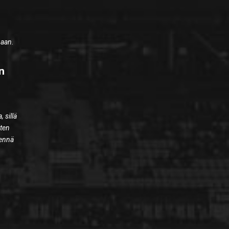
maan.
n
 sillä
iten
mennä