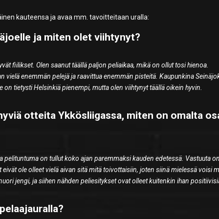
yväinen kauteensa ja avaa mm. tavoitteitaan uralla:
näjoelle ja miten olet viihtynyt?
yvät fiilikset. Olen saanut täällä paljon peliaikaa, mikä on ollut tosi hienoa.
an vielä enemmän pelejä ja raavittua enemmän pisteitä. Kaupunkina Seinäjo
e on tietysti Helsinkiä pienempi, mutta olen viihtynyt täällä oikein hyvin.
yviä otteita Ykkösliigassa, miten on omalta os
 ja pelituntuma on tullut koko ajan paremmaksi kauden edetessä. Vastuuta on 
 eivät ole olleet vielä aivan sitä mitä toivottaisiin, joten siinä mielessä voisi
ri jengi, ja siihen nähden peliesitykset ovat olleet kuitenkin ihan positiivisi
 pelaajauralla?