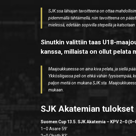
SJK:ssa lähiajan tavoitteena on ottaa mahdollisi
pidemmällä tähtäimellä, niin tavoitteena on päästä
mielessä, edetään sopivilla stepeillä ja katsotaa
Sinutkin valittiin taas U18-ma
kanssa, millaista on ollut pelat
Maajoukkueessa on aina kiva pelata, ja siellä pä
Ykkösliigassa peli on ehkä vähän fyysisempää, ku
paljon meitä on mukana SJK:sta. Maajoukkueessa 
mukaan.
SJK Akatemian tulokset v
Suomen Cup 13.5. SJK Akatemia – KPV 2–0 (0–
1–0 Asare 59′
2–0 Okoth 83′