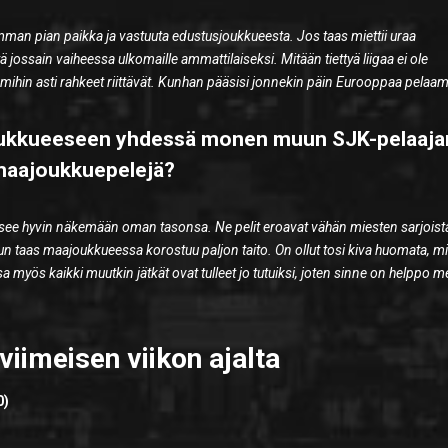
mman pian paikka ja vastuuta edustusjoukkueesta. Jos taas miettii uraa
 jossain vaiheessa ulkomaille ammattilaiseksi. Mitään tiettyä liigaa ei ole
n mihin asti rahkeet riittävät. Kunhan pääsisi jonnekin päin Eurooppaa pelaa
ajoukkueeseen yhdessä monen muun SJK-pelaaja
a maajoukkuepelejä?
äsee hyvin näkemään oman tasonsa. Ne pelit eroavat vähän miesten sarjoista,
n taas maajoukkueessa korostuu paljon taito. On ollut tosi kiva huomata, m
myös kaikki muutkin jätkät ovat tulleet jo tutuiksi, joten sinne on helppo 
iimeisen viikon ajalta
0)