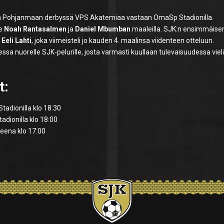
a Pohjanmaan derbyssä VPS Akatemiaa vastaan OmaSp Stadionilla.
le
Noah Rantasalmen
ja
Daniel Mbumban
maaleilla. SJK:n ensimmäise
s
Eeli Lahti
, joka viimeisteli jo kauden 4. maalinsa viidenteen otteluun.
ssa nuorelle SJK-pelurille, josta varmasti kuullaan tulevaisuudessa viel
t:
adionilla klo 18:30
dionilla klo 18:00
eena klo 17:00