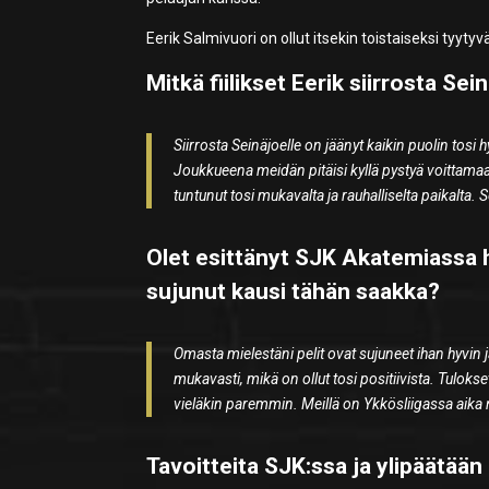
Eerik Salmivuori on ollut itsekin toistaiseksi tyyt
Mitkä fiilikset Eerik siirrosta Sei
Siirrosta Seinäjoelle on jäänyt kaikin puolin tosi h
Joukkueena meidän pitäisi kyllä pystyä voittama
tuntunut tosi mukavalta ja rauhalliselta paikalta. S
Olet esittänyt SJK Akatemiassa h
sujunut kausi tähän saakka?
Omasta mielestäni pelit ovat sujuneet ihan hyvin
mukavasti, mikä on ollut tosi positiivista. Tulokset
vieläkin paremmin. Meillä on Ykkösliigassa aika nuo
Tavoitteita SJK:ssa ja ylipäätään