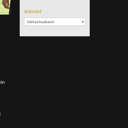
Arkistot
Arkistot
ä
lin
C
n