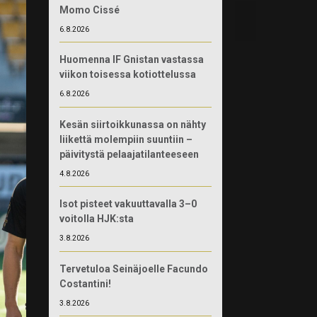
Momo Cissé
6.8.2026
Huomenna IF Gnistan vastassa
viikon toisessa kotiottelussa
6.8.2026
Kesän siirtoikkunassa on nähty
liikettä molempiin suuntiin –
päivitystä pelaajatilanteeseen
4.8.2026
Isot pisteet vakuuttavalla 3–0
voitolla HJK:sta
3.8.2026
Tervetuloa Seinäjoelle Facundo
Costantini!
3.8.2026