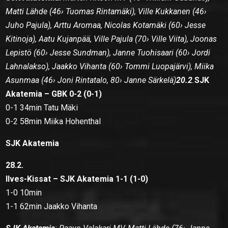
Matti Lähde (46› Tuomas Rintamäki), Ville Kukkanen (46›
Juho Pajula), Arttu Aromaa, Nicolas Kotamäki (60› Jesse
Kitinoja), Aatu Kujanpää, Ville Pajula (70› Ville Viita), Joonas
Lepistö (60› Jesse Sundman), Janne Tuohisaari (60› Jordi
Lahnalakso), Jaakko Vihanta (60› Tommi Luopajärvi), Miika
Asunmaa (46› Joni Rintatalo, 80› Janne Särkelä)
20.2
.
SJK
Akatemia – GBK 0-2 (0-1)
0-1 34min Tatu Mäki
0-2 58min Miika Hohenthal
SJK Akatemia
28.2.
Ilves-Kissat – SJK Akatemia 1-1 (1-0)
1-0 10min
1-1 62min Jaakko Vihanta