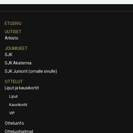
ETUSIVU
UUTISET
Arkisto
JOUKKUEET
SJK
SJK Akatemia
SJK Juniorit (omalle sivulle)
OTTELUT
Liput ja kausikortit
Liput
Kausikortit
VIP
Otteluinfo
Otteluohjelmat