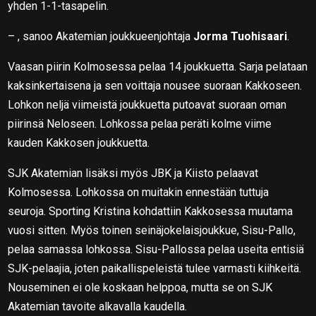
yhden 1-1-tasapelin.
– , sanoo Akatemian joukkueenjohtaja
Jorma Tuohisaari
.
Vaasan piirin Kolmosessa pelaa 14 joukkuetta. Sarja pelataan
kaksinkertaisena ja sen voittaja nousee suoraan Kakkoseen.
Lohkon neljä viimeistä joukkuetta putoavat suoraan oman
piirinsä Neloseen. Lohkossa pelaa peräti kolme viime
kauden Kakkosen joukkuetta.
SJK Akatemian lisäksi myös JBK ja Kiisto pelaavat
Kolmosessa. Lohkossa on muitakin ennestään tuttuja
seuroja. Sporting Kristina kohdattiin Kakkosessa muutama
vuosi sitten. Myös toinen seinäjokelaisjoukkue, Sisu-Pallo,
pelaa samassa lohkossa. Sisu-Pallossa pelaa useita entisiä
SJK-pelaajia, joten paikallispeleistä tulee varmasti kiihkeitä.
Nouseminen ei ole koskaan helppoa, mutta se on SJK
Akatemian tavoite alkavalla kaudella.