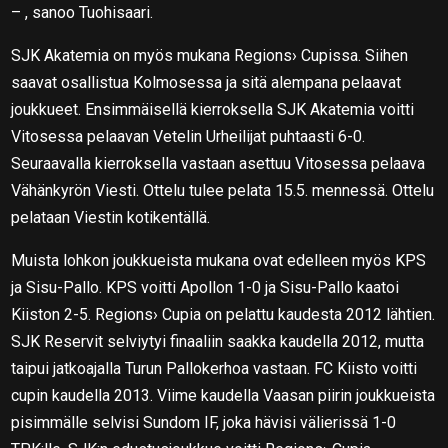
– , sanoo Tuohisaari.
SJK Akatemia on myös mukana Regions› Cupissa. Siihen
saavat osallistua Kolmosessa ja sitä alempana pelaavat
joukkueet. Ensimmäisellä kierroksella SJK Akatemia voitti
Vitosessa pelaavan Vetelin Urheilijat puhtaasti 6-0.
Seuraavalla kierroksella vastaan asettuu Vitosessa pelaava
Vähänkyrön Viesti. Ottelu tulee pelata 15.5. mennessä. Ottelu
pelataan Viestin kotikentällä.
Muista lohkon joukkueista mukana ovat edelleen myös KPS
ja Sisu-Pallo. KPS voitti Apollon 1-0 ja Sisu-Pallo kaatoi
Kiiston 2-5. Regions› Cupia on pelattu kaudesta 2012 lähtien.
SJK Reservit selviytyi finaaliin saakka kaudella 2012, mutta
taipui jatkoajalla Turun Pallokerhoa vastaan. FC Kiisto voitti
cupin kaudella 2013. Viime kaudella Vaasan piirin joukkueista
pisimmälle selvisi Sundom IF, joka hävisi välierissä 1-0