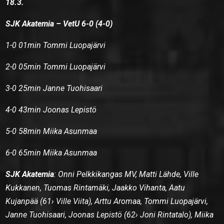
18.3.
SJK Akatemia – VetU 6-0 (4-0)
1-0 01min Tommi Luopajärvi
2-0 05min Tommi Luopajärvi
3-0 25min Janne Tuohisaari
4-0 43min Joonas Lepistö
5-0 58min Miika Asunmaa
6-0 65min Miika Asunmaa
SJK Akatemia
: Onni Pelkkikangas MV, Matti Lähde, Ville
Kukkanen, Tuomas Rintamäki, Jaakko Vihanta, Aatu
Kujanpää (61› Ville Viita), Arttu Aromaa, Tommi Luopajärvi,
Janne Tuohisaari, Joonas Lepistö (62› Joni Rintatalo), Miika