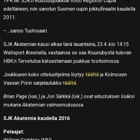
TPK:lle. SJK:n edustusjoukkue voitti Regions› Cupia
edeltäneen, niin sanotun Suomen cupin pikkufinaalin kaudella
2011.
– , sanoo Tuohisaari.
SJK Akatemian kausi alkaa tänä lauantaina, 23.4. klo 14:15
Wallsport Areenalla, vastaansa se saa Kruunubystä tulevan
HBK:n Tervetuloa katsastamaan joukkue tositoimissa.
Joukkueen koko otteluohjelma löytyy
täältä
ja Kolmosen
Vaasan Piirin sarjataulukko
täältä
.
Brian Page (vas.) ja Jori Särkkä (oik.) ovat edustuksen lisäksi
mukana Akatemian valmennuksessa.
SJK Akatemia kaudella 2016
Pelaajat: