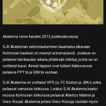
Akatemia viime kauden 2015 joukkuekuvassa
SJK Akatemian valmistautuminen lauantaina alkavaan
Kolmosen kauteen on mennyt erinomaisesti. Joukkue on
pelannut talvikauden aikana yhdeksän ottelua, joista se on
voittanut kuusi. Ainoat tappiot ovat tulleet Kakkosessa
pelaavia PPT:tä ja GBK:ta vastaan.
SJK Akatemia on voittanut VPS-j:n, FC Kiiston ja JBK:n, jotka
pelaavat samassa lohkossa. Lisäksi SJK Akatemia kaatoi
muissa Kolmosen lohkoissa pelaavat Atletico Malmin ja
Ilves-Kissat. Akatemia pelasi Ilves-Kissoja vastaan myös