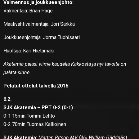
Valmennus ja joukkueenjohto:
Valmentaja: Brian Page
Maalivahtivalmentaja: Jori Särkkä
Joukkueenjohtaja: Jorma Tuohisaari
Huoltaja: Kari Hietamäki
Akatemia pelasi viime kaudella Kakkosta ja nyt tavoite on
palata sinne.
Pelatut ottelut talvella 2016
6.2.
SJK Akatemia – PPT 0-2 (0-1)
0-1 15min Tommi Lehto
0-2 70min Tuomas Kallioinen
SJK Akatemia:
Marten Ritson MV (46› William Gäddnäs),