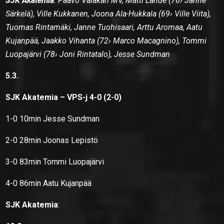
SJK Akatemia
:
Paavo Valakari MV, Matti Lähde (76› Janne
Särkelä), Ville Kukkanen, Joona Ala-Hukkala (69› Ville Viita),
Tuomas Rintamäki, Janne Tuohisaari, Arttu Aromaa, Aatu
Kujanpää, Jaakko Vihanta (72› Marco Macagnino), Tommi
Luopajärvi (78› Joni Rintatalo), Jesse Sundman
5.3.
SJK Akatemia – VPS-j 4-0 (2-0)
1-0 10min Jesse Sundman
2-0 28min Joonas Lepistö
3-0 83min Tommi Luopajärvi
4-0 86min Aatu Kujanpää
SJK Akatemia
: