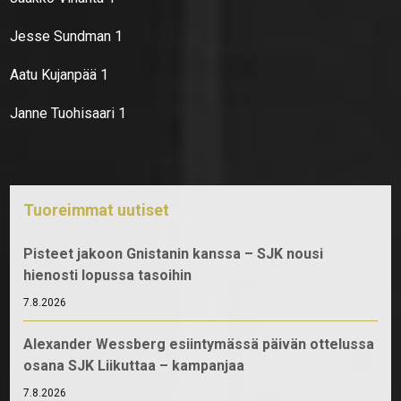
Jesse Sundman 1
Aatu Kujanpää 1
Janne Tuohisaari 1
Tuoreimmat uutiset
Pisteet jakoon Gnistanin kanssa – SJK nousi
hienosti lopussa tasoihin
7.8.2026
Alexander Wessberg esiintymässä päivän ottelussa
osana SJK Liikuttaa – kampanjaa
7.8.2026