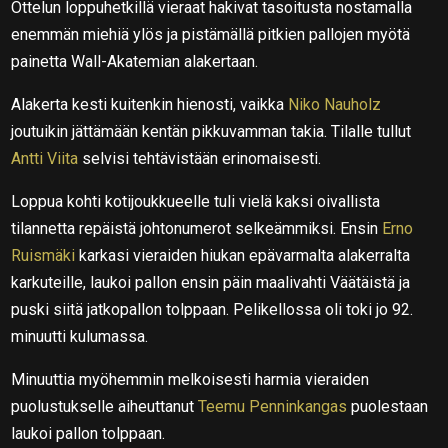
Ottelun loppuhetkillä vieraat hakivat tasoitusta nostamalla
enemmän miehiä ylös ja pistämällä pitkien pallojen myötä
painetta Wall-Akatemian alakertaan.
Alakerta kesti kuitenkin hienosti, vaikka
Niko Nauholz
joutuikin jättämään kentän pikkuvamman takia. Tilalle tullut
Antti Viita
selvisi tehtävistään erinomaisesti.
Loppua kohti kotijoukkueelle tuli vielä kaksi oivallista
tilannetta repäistä johtonumerot selkeämmiksi. Ensin
Erno
Ruismäki
karkasi vieraiden hiukan epävarmalta alakerralta
karkuteille, laukoi pallon ensin päin maalivahti Väätäistä ja
puski siitä jatkopallon tolppaan. Pelikellossa oli toki jo 92.
minuutti kulumassa.
Minuuttia myöhemmin melkoisesti harmia vieraiden
puolustukselle aiheuttanut
Teemu Penninkangas
puolestaan
laukoi pallon tolppaan.