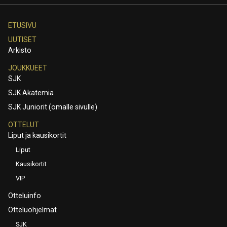
ETUSIVU
UUTISET
Arkisto
JOUKKUEET
SJK
SJK Akatemia
SJK Juniorit (omalle sivulle)
OTTELUT
Liput ja kausikortit
Liput
Kausikortit
VIP
Otteluinfo
Otteluohjelmat
SJK