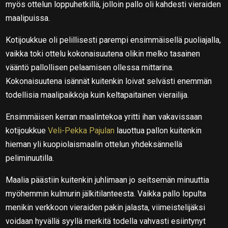
myös ottelun loppuhetkillä, jolloin pallo oli kahdesti vieraiden
maalipuissa.
Kotijoukkue oli pelillisesti parempi ensimmäisellä puoliajalla,
vaikka toki ottelu kokonaisuutena olikin melko tasainen
vääntö pallollisen pelaamisen ollessa mittarina.
Kokonaisuutena isännät kuitenkin loivat selvästi enemmän
todellisia maalipaikkoja kuin keltapaitainen vierailija.
Ensimmäisen kerran maalintekoa yritti ihan vakavissaan
kotijoukkue
Veli-Pekka Pajulan
lauottua pallon kuitenkin
hieman yli kuopiolaismaalin ottelun yhdeksännellä
peliminuutilla.
Maalia päästiin kuitenkin juhlimaan jo seitsemän minuuttia
myöhemmin kulmurin jälkitilanteesta. Vaikka pallo lopulta
menikin verkkoon vieraiden pakin jalasta, viimeistelijäksi
voidaan hyvällä syyllä merkitä todella vahvasti esiintynyt