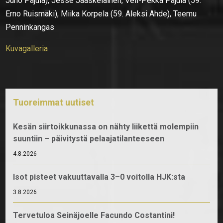
Juho Pajula), Jesse Jääskeläinen, Veli-Pekka Pajula (59.
Erno Ruismäki), Miika Korpela (59. Aleksi Ahde), Teemu
Penninkangas
Kuvagalleria
Tuoreimmat uutiset
Kesän siirtoikkunassa on nähty liikettä molempiin
suuntiin – päivitystä pelaajatilanteeseen
4.8.2026
Isot pisteet vakuuttavalla 3–0 voitolla HJK:sta
3.8.2026
Tervetuloa Seinäjoelle Facundo Costantini!