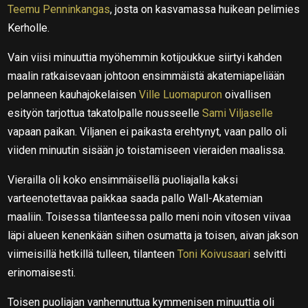
Teemu Penninkangas
, josta on kasvamassa huikean pelimies
Kerholle.
Vain viisi minuuttia myöhemmin kotijoukkue siirtyi kahden
maalin ratkaisevaan johtoon ensimmäistä akatemiapeliään
pelanneen kauhajokelaisen
Ville Luomapuron
oivallisen
esityön tarjottua takatolpalle nousseelle
Sami Viljaselle
vapaan paikan. Viljanen ei paikasta erehtynyt, vaan pallo oli
viiden minuutin sisään jo toistamiseen vieraiden maalissa.
Vierailla oli koko ensimmäisellä puoliajalla kaksi
varteenotettavaa paikkaa saada pallo Wall-Akatemian
maaliin. Toisessa tilanteessa pallo meni noin vitosen viivaa
läpi alueen kenenkään siihen osumatta ja toisen, aivan jakson
viimeisillä hetkillä tulleen, tilanteen
Toni Koivusaari
selvitti
erinomaisesti.
Toisen puoliajan vanhennuttua kymmenisen minuuttia oli