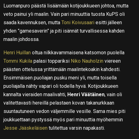
Luomanpuro päästä lisäämään kotijoukkueen johtoa, mutta
veto painui yli maalin. Vain pari minuuttia tuosta KuPS oli
saada kavennuksen, mutta
Toni Koivusaari
esitti jälleen
yhden ”gamesaverin” ja piti isännät turvallisessa kahden
maalin johdossa.
Henri Huillan
oltua nilkkavammaisena katsomon puolella
Tommi Kukila
palasi toppariksi
Niko Nauholzin
viereen
päästen ottelussa yrittämään maalintekoakin kahdesti.
Ensimmäisen puoliajan pusku meni yli, mutta toisella
puoliajalla nähty vapari oli todella hyvä. Kotijoukkueen
kannalta vieraiden maalivahti,
Henri Väätäinen
, vain oli
valitettavasti hereillä pelastaen kovan takanurkkaan
suuntautuneen vedon väljemmille vesille. Sama mies piti
joukkuettaan pystyssä myös pari minuuttia myöhemmin
Jesse Jääskeläisen
tulitettua varsin napakasti.