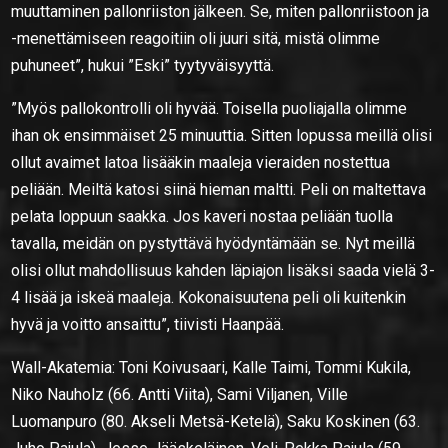
muuttaminen pallonriiston jälkeen. Se, miten pallonriistoon ja
-menettämiseen reagoitiin oli juuri sitä, mistä olimme
puhuneet”, hukui ”Eski” tyytyväisyyttä.
”Myös pallokontrolli oli hyvää. Toisella puoliajalla olimme
ihan ok ensimmäiset 25 minuuttia. Sitten lopussa meillä olisi
ollut avaimet latoa lisääkin maaleja vieraiden nostettua
peliään. Meiltä katosi siinä hieman maltti. Peli on maltettava
pelata loppuun saakka. Jos kaveri nostaa peliään tuolla
tavalla, meidän on pystyttävä hyödyntämään se. Nyt meillä
olisi ollut mahdollisuus kahden läpiajon lisäksi saada vielä 3-
4 lisää ja iskeä maaleja. Kokonaisuutena peli oli kuitenkin
hyvä ja voitto ansaittu”, tiivisti Haanpää.
Wall-Akatemia: Toni Koivusaari, Kalle Taimi, Tommi Kukila,
Niko Nauholz (66. Antti Viita), Sami Viljanen, Ville
Luomanpuro (80. Akseli Metsä-Ketelä), Saku Koskinen (63.