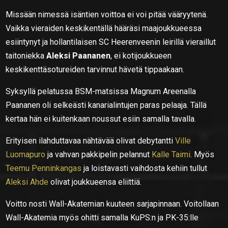
Missään nimessä isäntien voittoa ei voi pitää vääryytenä.
Vaikka vieraiden keskikentällä hääräsi maajoukkueessa
esiintynyt ja hollantilaisen SC Heerenveenin leirillä vieraillut
taitoniekka
Aleksi Paananen
, ei kotijoukkueen
keskikenttäsotureiden tarvinnut hävetä tippaakaan.
Syksyllä pelatussa BSM-matsissa Magnum Areenalla
Paananen oli selkeästi kanarialintujen paras pelaaja. Tällä
kertaa hän ei kuitenkaan noussut esiin samalla tavalla.
Erityisen ilahduttavaa nähtävää olivat debytantti
Ville
Luomapuro
ja vahvan pakkipelin pelannut
Kalle Taimi
. Myös
Teemu Penninkangas
ja loistavasti vaihdosta kehiin tullut
Aleksi Ahde
olivat joukkueensa eliittiä.
Voitto nosti Wall-Akatemian kuuteen sarjapinnaan. Voitollaan
Wall-Akatemia myös ohitti samalla KuPS:n ja PK-35:lle