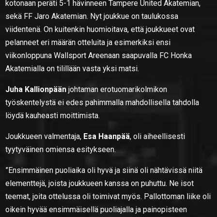
kotonaan peräti 5-1 hävinneen Tampere United Akatemian,
sekä FF Jaro Akatemian. Nyt joukkue on taulukossa
viidentenä. On kuitenkin huomioitava, että joukkueet ovat
pelanneet eri määrän otteluita ja esimerkiksi ensi
viikonloppuna Wallsport Areenaan saapuvalla FC Honka
Akatemialla on tilillään vasta yksi matsi.
Juha Kallionpään
johtaman erotuomarikolmikon
työskentelystä ei edes pahimmalla mahdollisella tahdolla
löydä kauheasti moittimista.
Joukkueen valmentaja,
Esa Haanpää
, oli aiheellisesti
tyytyväinen omiensa esitykseen.
”Ensimmäinen puoliaika oli hyvä ja siinä oli nähtävissä niitä
elementtejä, joista joukkueen kanssa on puhuttu. Ne isot
teemat, joita ottelussa oli toimivat myös. Pallottoman liike oli
oikein hyvää ensimmäisellä puoliajalla ja painopisteen