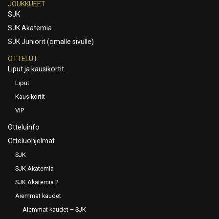
JOUKKUEET
SJK
SJK Akatemia
SJK Juniorit (omalle sivulle)
OTTELUT
Liput ja kausikortit
Liput
Kausikortit
VIP
Otteluinfo
Otteluohjelmat
SJK
SJK Akatemia
SJK Akatemia 2
Aiemmat kaudet
Aiemmat kaudet – SJK