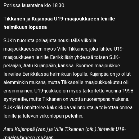
Porissa lauantaina klo 18:30.
Tikkanen ja Kujanpää U19-maajoukkueen leirille
helmikuun lopussa
SJK:n nuorista pelaajista nousi tällä viikolla
maajoukkueeseen myös Ville Tikkanen, joka lähtee U19-
maajoukkueen leirille Eerikkilään yhdessä toisen SJK-
pelaajan, Aatu Kujanpään, kanssa. Suomen maajoukkue
leireilee Eerikkilässä helmikuun lopulla. Kujanpää on jo ollut
aiemminkin mukana, mutta Tikkaselle maajoukkuekutsu oli
ensimmäinen. U19-joukkue on myös tarkoitettu vuonna 1998
syntyneille, mutta Tikkanen on vuotta nuorempana mukana.
SJK-väki onnittelee kaksikkoa valinnoista ja toivottaa onnea
leirille ja tulevan viikonlopun peleihin.
Aatu Kujanpää (vas.) ja Ville Tikkanen (oik.) lähtevät U19-
maajoukkueen mukaan.