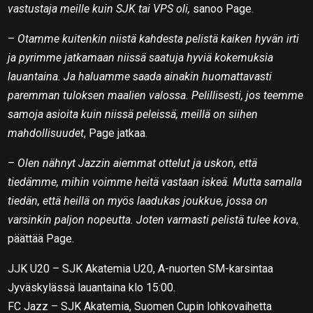
vastustaja meille kuin SJK tai VPS oli,
sanoo Page.
–
Otamme kuitenkin niistä kahdesta pelistä kaiken hyvän irti
ja pyrimme jatkamaan niissä saatuja hyviä kokemuksia
lauantaina. Ja haluamme saada ainakin huomattavasti
paremman tuloksen maalien valossa. Pelillisesti, jos teemme
samoja asioita kuin niissä peleissä, meillä on siihen
mahdollisuudet
, Page jatkaa.
–
Olen nähnyt Jazzin aiemmat ottelut ja uskon, että
tiedämme, mihin voimme heitä vastaan iskeä. Mutta samalla
tiedän, että heillä on myös laadukas joukkue, jossa on
varsinkin paljon nopeutta. Joten varmasti pelistä tulee kova
,
päättää Page.
JJK U20 – SJK Akatemia U20, A-nuorten SM-karsintaa
Jyväskylässä lauantaina klo 15:00.
FC Jazz – SJK Akatemia, Suomen Cupin lohkovaihetta