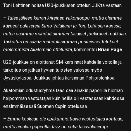
Toni Lehtinen hoitaa U20-joukkueen ottelun JJK:ta vastaan.
–
Tulee jälleen kerran kiireinen viikonloppu, mutta olemme
käyneet palavereja Simo Valakarin ja Toni Lehtisen kanssa,
miten saamme mahdollisimman tasaiset joukkueet matkaan.
Tarkoitus on saada mahdollisimman positiiviset tulokset
molemmista Akatemian otteluista
, kommentoi
Brian Page
.
U20-joukkue on aloittanut SM-karsinnat kahdella voitolla ja
tarkoitus on jatkaa hyvien tulosten valossa myös
Jyväskylässä. Joukkue johtaa karsinnan Pohjoislohkoa.
Akatemian edustusryhmä taas saa ainakin paperilla hieman
helpomman vastustajan kuin heillä oli vastassaan kahdessa
ensimmäisessä Suomen Cupin ottelussa.
–
Emme koskaan ole epäkunnioittavia vastustajaa kohtaan,
mutta ainakin paperilla Jazz on ehkä tasaväkisempi