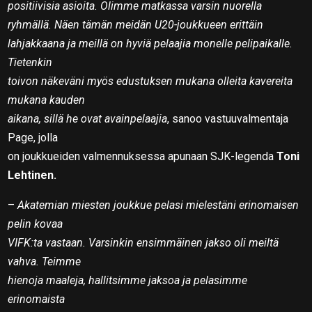
positiivisia asioita. Olimme matkassa varsin nuorella
ryhmällä. Näen tämän meidän U20-joukkueen erittäin
lahjakkaana ja meillä on hyviä pelaajia monelle pelipaikalle.
Tietenkin
toivon näkeväni myös edustuksen mukana olleita kavereita
mukana kauden
aikana, sillä he ovat avainpelaajia
, sanoo vastuuvalmentaja
Page, jolla
on joukkueiden valmennuksessa apunaan SJK-legenda
Toni
Lehtinen.
–
Akatemian miesten joukkue pelasi mielestäni erinomaisen
pelin kovaa
VIFK:ta vastaan. Varsinkin ensimmäinen jakso oli meiltä
vahva. Teimme
hienoja maaleja, hallitsimme jaksoa ja pelasimme
erinomaista