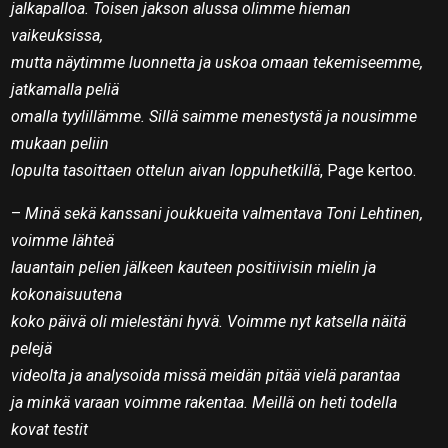
jalkapalloa. Toisen jakson alussa olimme hieman
vaikeuksissa,
mutta näytimme luonnetta ja uskoa omaan tekemiseemme,
jatkamalla peliä
omalla tyylillämme. Sillä saimme menestystä ja nousimme
mukaan peliin
lopulta tasoittaen ottelun aivan loppuhetkillä
, Page kertoo.
–
Minä sekä kanssani joukkueita valmentava Toni Lehtinen,
voimme lähteä
lauantain pelien jälkeen kauteen positiivisin mielin ja
kokonaisuutena
koko päivä oli mielestäni hyvä. Voimme nyt katsella näitä
pelejä
videolta ja analysoida missä meidän pitää vielä parantaa
ja minkä varaan voimme rakentaa. Meillä on heti todella
kovat testit