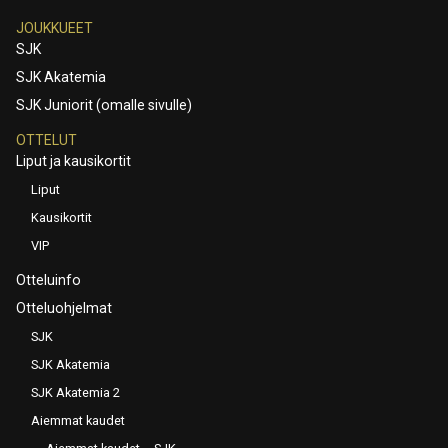
JOUKKUEET
SJK
SJK Akatemia
SJK Juniorit (omalle sivulle)
OTTELUT
Liput ja kausikortit
Liput
Kausikortit
VIP
Otteluinfo
Otteluohjelmat
SJK
SJK Akatemia
SJK Akatemia 2
Aiemmat kaudet