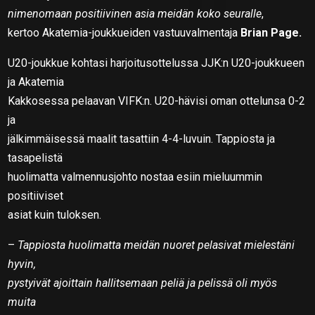
nimenomaan positiivinen asia meidän koko seuralle
,
kertoo Akatemia-joukkueiden vastuuvalmentaja
Brian Page.
U20-joukkue kohtasi harjoitusottelussa JJK:n U20-joukkueen
ja Akatemia
Kakkosessa pelaavan VIFK:n. U20-hävisi oman ottelunsa 0-2
ja
jälkimmäisessä maalit tasattiin 4-4-luvuin. Tappiosta ja
tasapelistä
huolimatta valmennusjohto nostaa esiin mieluummin
positiiviset
asiat kuin tuloksen.
–
Tappiosta huolimatta meidän nuoret pelasivat mielestäni
hyvin,
pystyivät ajoittain hallitsemaan peliä ja pelissä oli myös
muita