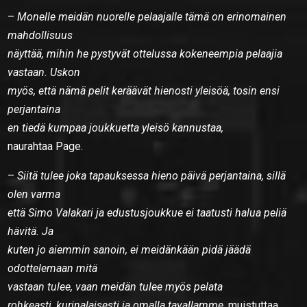
–
Monelle meidän nuorelle pelaajalle tämä on erinomainen
mahdollisuus
näyttää, mihin he pystyvät ottelussa kokeneempia pelaajia
vastaan. Uskon
myös, että nämä pelit keräävät hienosti yleisöä, tosin ensi
perjantaina
en tiedä kumpaa joukkuetta yleisö kannustaa,
naurahtaa Page.
–
Siitä tulee joka tapauksessa hieno päivä perjantaina, sillä
olen varma
että Simo Valakari ja edustusjoukkue ei taatusti halua peliä
hävitä. Ja
kuten jo aiemmin sanoin, ei meidänkään pidä jäädä
odottelemaan mitä
vastaan tulee, vaan meidän tulee myös pelata
rohkeasti, kurinalaisesti ja omalla tavallamme
, muistuttaa