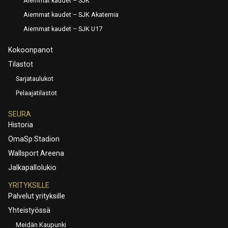
Aiemmat kaudet – SJK
Aiemmat kaudet – SJK Akatemia
Aiemmat kaudet – SJK U17
Kokoonpanot
Tilastot
Sarjataulukot
Pelaajatilastot
SEURA
Historia
OmaSp Stadion
Wallsport Areena
Jalkapallolukio
YRITYKSILLE
Palvelut yrityksille
Yhteistyössä
Meidän Kaupunki