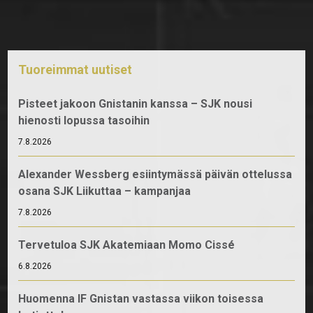
Tuoreimmat uutiset
Pisteet jakoon Gnistanin kanssa – SJK nousi
hienosti lopussa tasoihin
7.8.2026
Alexander Wessberg esiintymässä päivän ottelussa
osana SJK Liikuttaa – kampanjaa
7.8.2026
Tervetuloa SJK Akatemiaan Momo Cissé
6.8.2026
Huomenna IF Gnistan vastassa viikon toisessa