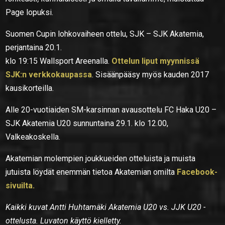
Page lopuksi.
Suomen Cupin lohkovaiheen ottelu, SJK – SJK Akatemia,
perjantaina 20.1.
klo 19:15 Wallsport Areenalla.
Ottelun liput myynnissä
SJK:n verkkokaupassa
. Sisäänpääsy myös kauden 2017
kausikorteilla.
Alle 20-vuotiaiden SM-karsinnan avausottelu FC Haka U20 –
SJK Akatemia U20 sunnuntaina 29.1. klo 12.00,
Valkeakoskella.
Akatemian molempien joukkueiden otteluista ja muista
jutuista löydät enemmän tietoa Akatemian omilta
Facebook-
sivuilta.
Kaikki kuvat Antti Huhtamäki Akatemia U20 vs. JJK U20 -
ottelusta. Luvaton käyttö kielletty.