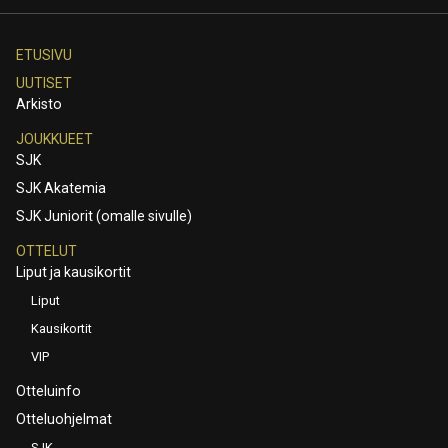
ETUSIVU
UUTISET
Arkisto
JOUKKUEET
SJK
SJK Akatemia
SJK Juniorit (omalle sivulle)
OTTELUT
Liput ja kausikortit
Liput
Kausikortit
VIP
Otteluinfo
Otteluohjelmat
SJK