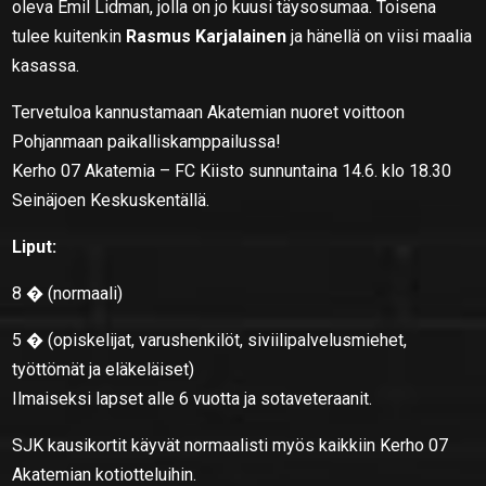
oleva Emil Lidman, jolla on jo kuusi täysosumaa. Toisena
tulee kuitenkin
Rasmus Karjalainen
ja hänellä on viisi maalia
kasassa.
Tervetuloa kannustamaan Akatemian nuoret voittoon
Pohjanmaan paikalliskamppailussa!
Kerho 07 Akatemia – FC Kiisto sunnuntaina 14.6. klo 18.30
Seinäjoen Keskuskentällä.
Liput:
8 � (normaali)
5 � (opiskelijat, varushenkilöt, siviilipalvelusmiehet,
työttömät ja eläkeläiset)
Ilmaiseksi lapset alle 6 vuotta ja sotaveteraanit.
SJK kausikortit käyvät normaalisti myös kaikkiin Kerho 07
Akatemian kotiotteluihin.