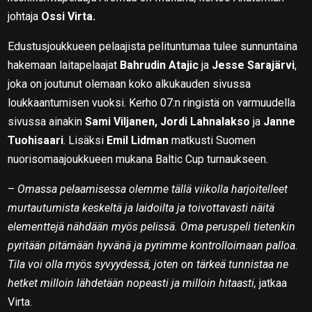
johtaja
Ossi Virta.
Edustusjoukkueen pelaajista pelituntumaa tulee sunnuntaina
hakemaan laitapelaajat
Bahrudin Atajic
ja
Jesse Sarajärvi
,
joka on joutunut olemaan koko alkukauden sivussa
loukkaantumisen vuoksi. Kerho 07:n ringistä on varmuudella
sivussa ainakin
Sami Viljanen, Jordi Lahnalakso
ja
Janne
Tuohisaari
. Lisäksi
Emil Lidman
matkusti Suomen
nuorisomaajoukkueen mukana Baltic Cup turnaukseen.
–
Omassa pelaamisessa olemme tällä viikolla harjoitelleet
murtautumista keskeltä ja laidoilta ja toivottavasti näitä
elementtejä nähdään myös pelissä. Oma peruspeli tietenkin
pyritään pitämään hyvänä ja pyrimme kontrolloimaan palloa.
Tila voi olla myös syvyydessä, joten on tärkeä tunnistaa ne
hetket milloin lähdetään nopeasti ja milloin hitaasti,
jatkaa
Virta.