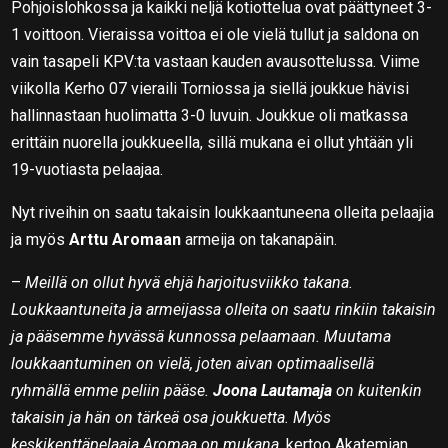
Pohjoislohkossa ja kaikki neljä kotiottelua ovat päättyneet 3-
1 voittoon. Vieraissa voittoa ei ole vielä tullut ja saldona on
vain tasapeli KPV:ta vastaan kauden avausottelussa. Viime
viikolla Kerho 07 vieraili Torniossa ja siellä joukkue hävisi
hallinnastaan huolimatta 3-0 luvuin. Joukkue oli matkassa
erittäin nuorella joukkueella, sillä mukana ei ollut yhtään yli
19-vuotiasta pelaajaa.
Nyt riveihin on saatu takaisin loukkaantuneena olleita pelaajia
ja myös
Arttu Aromaan
armeija on takanapäin.
–
Meillä on ollut hyvä ehjä harjoitusviikko takana.
Loukkaantuneita ja armeijassa olleita on saatu rinkiin takaisin
ja pääsemme hyvässä kunnossa pelaamaan. Muutama
loukkaantuminen on vielä, joten aivan optimaalisellä
ryhmällä emme peliin pääse.
Joona Lautamaja
on kuitenkin
takaisin ja hän on tärkeä osa joukkuetta. Myös
keskikenttäpelaaja Aromaa on mukana,
kertoo Akatemian