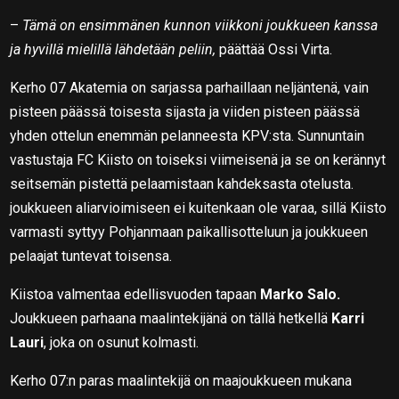
–
Tämä on ensimmänen kunnon viikkoni joukkueen kanssa
ja hyvillä mielillä lähdetään peliin,
päättää Ossi Virta.
Kerho 07 Akatemia on sarjassa parhaillaan neljäntenä, vain
pisteen päässä toisesta sijasta ja viiden pisteen päässä
yhden ottelun enemmän pelanneesta KPV:sta. Sunnuntain
vastustaja FC Kiisto on toiseksi viimeisenä ja se on kerännyt
seitsemän pistettä pelaamistaan kahdeksasta otelusta.
joukkueen aliarvioimiseen ei kuitenkaan ole varaa, sillä Kiisto
varmasti syttyy Pohjanmaan paikallisotteluun ja joukkueen
pelaajat tuntevat toisensa.
Kiistoa valmentaa edellisvuoden tapaan
Marko Salo.
Joukkueen parhaana maalintekijänä on tällä hetkellä
Karri
Lauri
, joka on osunut kolmasti.
Kerho 07:n paras maalintekijä on maajoukkueen mukana