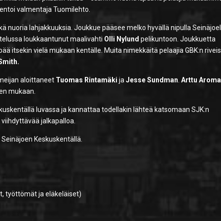
toi valmentaja Tuomilehto.
sekä nuoria lahjakkuuksia. Joukkue pääsee melko hyvällä nipulla Seinäjoel
telussa loukkaantunut maalivahti
Olli Nylund
pelikuntoon. Joukkuetta
ppää itsekin vielä mukaan kentälle. Muita nimekkäitä pelaajia GBK:n rivei
Smith.
rmeijan aloittaneet
Tuomas Rintamäki
ja
Jesse Sundman
.
Arttu Arom
keen mukaan.
skuskentällä luvassa ja kannattaa todellakin lähteä katsomaan SJK:n
 viihdyttävää jalkapalloa.
0 Seinäjoen Keskuskentällä.
t, työttömät ja eläkeläiset)