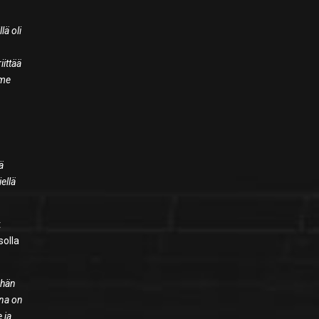
lä oli
iittää
mme
n
ä
ellä
t
solla
 hän
una on
 ja