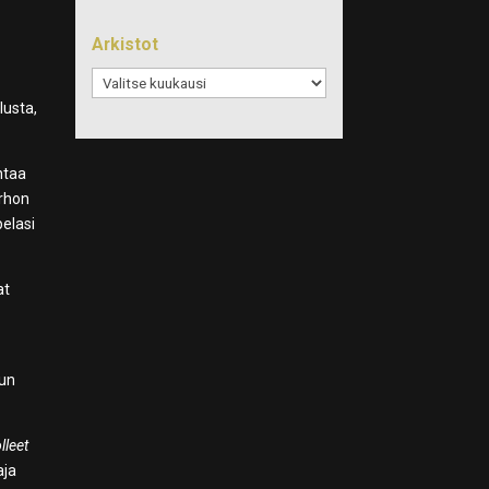
Arkistot
Arkistot
lusta,
htaa
rhon
pelasi
at
uun
lleet
aja