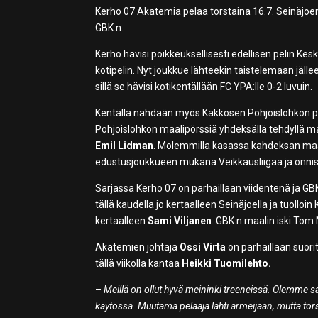
Kerho 07 Akatemia pelaa torstaina 16.7. Seinäjoe
GBK:n.
Kerho hävisi poikkeuksellisesti edellisen pelin Ke
kotipelin. Nyt joukkue lähteekin taistelemaan jälle
sillä se hävisi kotikentällään FC YPA:lle 0-2 luvuin.
Kentällä nähdään myös Kakkosen Pohjoislohkon par
Pohjoislohkon maalipörssiä yhdeksällä tehdyllä maal
Emil Lidman
. Molemmilla kasassa kahdeksan maali
edustusjoukkueen mukana Veikkausliigaa ja onnist
Sarjassa Kerho 07 on parhaillaan viidentenä ja 
tällä kaudella jo kertaalleen Seinäjoella ja tuolloin
kertaalleen
Sami Viljanen
. GBK:n maalin iski Tom 
Akatemien johtaja
Ossi Virta
on parhaillaan suor
tällä viikolla kantaa
Heikki Tuomilehto.
–
Meillä on ollut hyvä meininki treeneissä. Olemme saa
käytössä. Muutama pelaaja lähti armeijaan, mutta torst