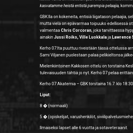
kasvatamme heistä entistä parempia pelaajia,
kommen
GBK:lla on kokeneita, entisiä liigatason pelaajia, 
mutta vielä on epävarmaa toipuuko edellisessä ot
valmentaa
Chris Corcoran
, joka tarvittaessa hy
ainakin
Jussi Roiko, Ville Luokkala
ja
Lawrence 
Kerho 07:lta puuttuu riveistään tässä ottelussa a
Sami Viljanen puolestaan palaa pelikieltonsa jäl
Mielenkiintoinen Kakkosen ottelu on torstaina Ke
tulevaisuuden tähtiä jo nyt. Kerho 07 pelaa erittäin
Kerho 07 Akatemia – GBK torstaina 16.7. klo 18.3
Liput:
8 � (normaali)
5 � (opiskelijat, varushenkilöt, siviilipalvelusmiehe
Ilmaiseksi lapset alle 6 vuotta ja sotaveteraanit.