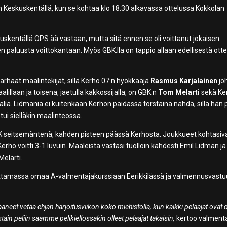
n Keskuskentällä, kun se kohtaa klo 18.30 alkavassa ottelussa Kokkolan
skuskentällä OPS:ää vastaan, mutta sitä ennen se oli voittanut jokaisen
en paluusta voittokantaan. Myös GBK:lla on tappio allaan edellisestä otte
haat maalintekijät, sillä Kerho 07:n hyökkääjä
Rasmus Karjalainen
jo
illaan ja toisena, jaetulla kakkossijalla, on GBK:n
Tom Melarti
sekä Ke
a. Lidmania ei kuitenkaan Kerhon paidassa torstaina nähdä, sillä hän 
ui sielläkin maalinteossa.
GBK seitsemäntenä, kahden pisteen päässä Kerhosta. Joukkueet kohtasiv
 Kerho voitti 3-1 luvuin. Maaleista vastasi tuolloin kahdesti Emil Lidman ja
Melarti.
ittamassa omaa A-valmentajakurssiaan Eerikkilässä ja valmennusvast
neet vetää ehjän harjoitusviikon koko miehistöllä, kun kaikki pelaajat ovat o
ain peliin saamme pelikiellossakin olleet pelaajat takaisin,
kertoo valment