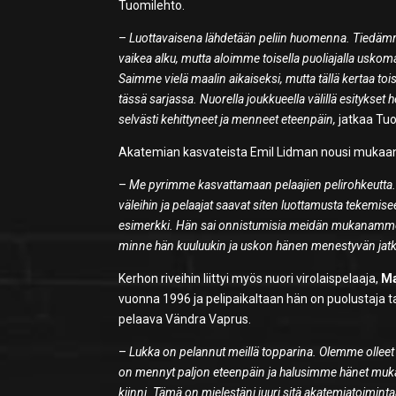
Tuomilehto.
–
Luottavaisena lähdetään peliin huomenna. Tiedämme
vaikea alku, mutta aloimme toisella puoliajalla usk
Saimme vielä maalin aikaiseksi, mutta tällä kertaa toi
tässä sarjassa. Nuorella joukkueella välillä esitykset h
selvästi kehittyneet ja menneet eteenpäin,
jatkaa Tuo
Akatemian kasvateista Emil Lidman nousi mukaan e
–
Me pyrimme kasvattamaan pelaajien pelirohkeutta.
väleihin ja pelaajat saavat siten luottamusta tekemise
esimerkki. Hän sai onnistumisia meidän mukanamme j
minne hän kuuluukin ja uskon hänen menestyvän jat
Kerhon riveihin liittyi myös nuori virolaispelaaja,
Ma
vuonna 1996 ja pelipaikaltaan hän on puolustaja ta
pelaava Vändra Vaprus.
–
Lukka on pelannut meillä topparina. Olemme olleet p
on mennyt paljon eteenpäin ja halusimme hänet mukaan 
kiinni. Tämä on mielestäni juuri sitä akatemiatoimi