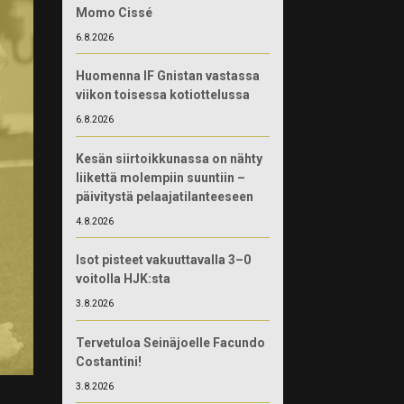
Momo Cissé
6.8.2026
Huomenna IF Gnistan vastassa
viikon toisessa kotiottelussa
6.8.2026
Kesän siirtoikkunassa on nähty
liikettä molempiin suuntiin –
päivitystä pelaajatilanteeseen
4.8.2026
Isot pisteet vakuuttavalla 3–0
voitolla HJK:sta
3.8.2026
Tervetuloa Seinäjoelle Facundo
Costantini!
3.8.2026