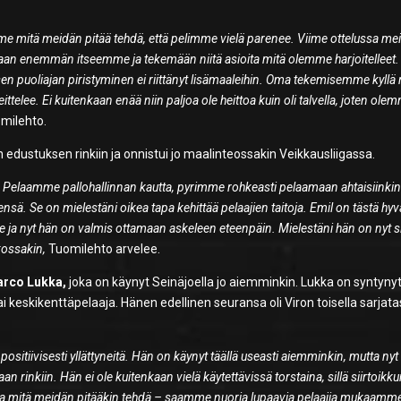
 mitä meidän pitää tehdä, että pelimme vielä parenee. Viime ottelussa meil
omaan enemmän itseemme ja tekemään niitä asioita mitä olemme harjoitelleet.
sen puoliajan piristyminen ei riittänyt lisämaaleihin. Oma tekemisemme kyllä r
eittelee. Ei kuitenkaan enää niin paljoa ole heittoa kuin oli talvella, joten ole
milehto.
dustuksen rinkiin ja onnistui jo maalinteossakin Veikkausliigassa.
 Pelaamme pallohallinnan kautta, pyrimme rohkeasti pelaamaan ahtaisiinki
ensä. Se on mielestäni oikea tapa kehittää pelaajien taitoja. Emil on tästä hyv
a nyt hän on valmis ottamaan askeleen eteenpäin. Mielestäni hän on nyt si
kossakin,
Tuomilehto arvelee.
rco Lukka,
joka on käynyt Seinäjoella jo aiemminkin. Lukka on syntyny
i keskikenttäpelaaja. Hänen edellinen seuransa oli Viron toisella sarjata
ositiivisesti yllättyneitä. Hän on käynyt täällä useasti aiemminkin, mutta nyt
rinkiin. Hän ei ole kuitenkaan vielä käytettävissä torstaina, sillä siirtoikk
ntaa mitä meidän pitääkin tehdä – saamme nuoria lupaavia pelaajia mukaamme