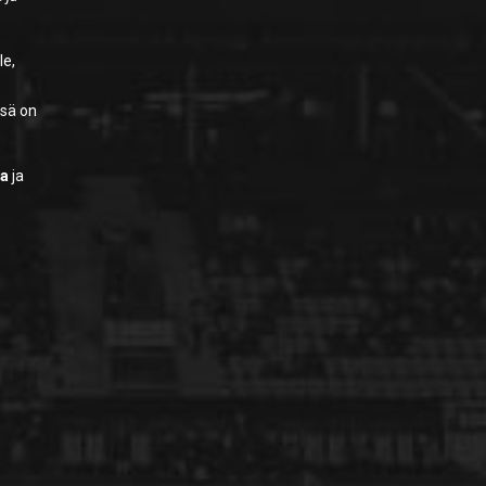
le,
ssä on
aa
ja