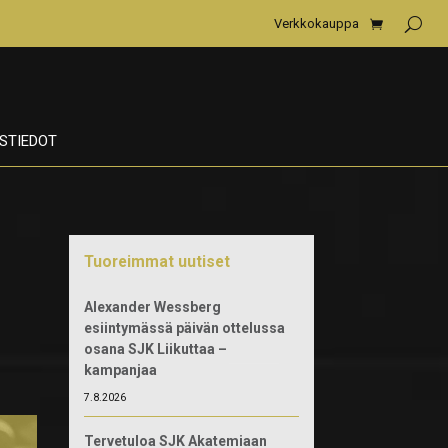
Verkkokauppa
STIEDOT
Tuoreimmat uutiset
Alexander Wessberg
esiintymässä päivän ottelussa
osana SJK Liikuttaa –
kampanjaa
7.8.2026
Tervetuloa SJK Akatemiaan