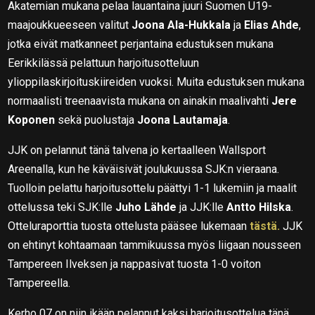
Akatemian mukana pelaa lauantaina juuri Suomen U19-
maajoukkueeseen valitut
Joona Ala-Hukkala
ja
Elias Ahde
,
jotka eivät matkanneet perjantaina edustuksen mukana
Eerikkilässä pelattuun harjoitusotteluun
ylioppilaskirjoituskiireiden vuoksi. Muita edustuksen mukana
normaalisti treenaavista mukana on ainakin maalivahti
Jere
Koponen
sekä puolustaja
Joona Lautamaja
.
JJK on pelannut tänä talvena jo kertaalleen Wallsport
Areenalla, kun he käväisivät joulukuussa SJK:n vieraana.
Tuolloin pelattu harjoitusottelu päättyi 1-1 lukemiin ja maalit
ottelussa teki SJK:lle
Juho Lähde
ja JJK:lle
Antto Hilska
.
Otteluraporttia tuosta ottelusta pääsee lukemaan
tästä.
JJK
on ehtinyt kohtaamaan tammikuussa myös liigaan nousseen
Tampereen Ilveksen ja nappasivat tuosta 1-0 voiton
Tampereella.
Kerho 07 on niin ikään pelannut kaksi harjoitusottelua tänä