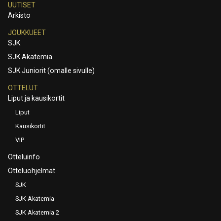
UUTISET
Arkisto
JOUKKUEET
SJK
SJK Akatemia
SJK Juniorit (omalle sivulle)
OTTELUT
Liput ja kausikortit
Liput
Kausikortit
VIP
Otteluinfo
Otteluohjelmat
SJK
SJK Akatemia
SJK Akatemia 2