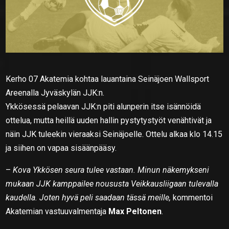
Kerho 07 Akatemia kohtaa lauantaina Seinäjoen Wallsport
Areenalla Jyväskylän JJK:n.
Ykkösessä pelaavan JJK:n piti alunperin itse isännöidä
ottelua, mutta heillä uuden hallin pystytystyöt venähtivät ja
näin JJK tuleekin vieraaksi Seinäjoelle. Ottelu alkaa klo 14.15
ja siihen on vapaa sisäänpääsy.
–
Kova Ykkösen seura tulee vastaan. Minun näkemykseni
mukaan JJK kamppailee noususta Veikkausliigaan tulevalla
kaudella. Joten hyvä peli saadaan tässä meille,
kommentoi
Akatemian vastuuvalmentaja
Max Peltonen
.