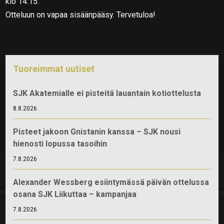
klo 14.15.
Otteluun on vapaa sisäänpääsy. Tervetuloa!
Tuoreimmat uutiset
SJK Akatemialle ei pisteitä lauantain kotiottelusta
8.8.2026
Pisteet jakoon Gnistanin kanssa – SJK nousi
hienosti lopussa tasoihin
7.8.2026
Alexander Wessberg esiintymässä päivän ottelussa
osana SJK Liikuttaa – kampanjaa
7.8.2026