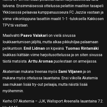
talvena. Ensimmäisessä ottelussa pelattiin maaliton tasapeli
Ykkösessä pelaavaa kumppanuusseura FC Jazzia vastaan ja
viime viikonloppuna tasattiin maalit 1-1 -tuloksella Kakkosen
TPV:tä vastaan.
Maalivahti
Paavo Valakari
on vielä sivussa
loukkaantumisen jäljiltä, mutta alkaa pikkuhiljaa palaamaan
pelikuntoon.
Emil Lidman
on kipeänä.
Tuomas Rintamäki
loukkasi kättään viime harjoitusottelussa ja on siten sivussa
tästä matsista.
Arttu Aromaa
puolestaan on armeijassa.
Akatemian mukana treenaa myös
Sami Viljanen
ja on
mukana myös ottelussa lauantaina. Ensi viikolla Akatemia
saa mukaan lisää try-out pelaajia, mutta näistä lisää
myöhemmin.
Kerho 07 Akatemia – JJK, Wallsport Areenalla lauantaina 7.2.