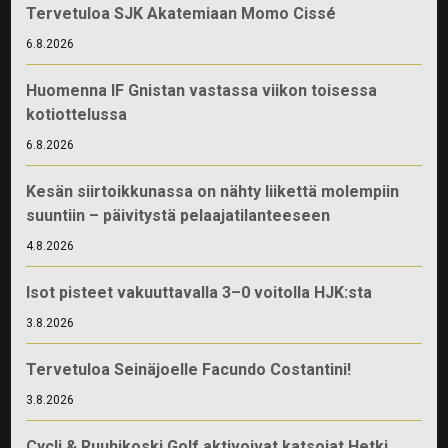
Tervetuloa SJK Akatemiaan Momo Cissé
6.8.2026
Huomenna IF Gnistan vastassa viikon toisessa
kotiottelussa
6.8.2026
Kesän siirtoikkunassa on nähty liikettä molempiin
suuntiin – päivitystä pelaajatilanteeseen
4.8.2026
Isot pisteet vakuuttavalla 3–0 voitolla HJK:sta
3.8.2026
Tervetuloa Seinäjoelle Facundo Costantini!
3.8.2026
Cycli & Ruuhikoski Golf aktivoivat katsojat Hetki