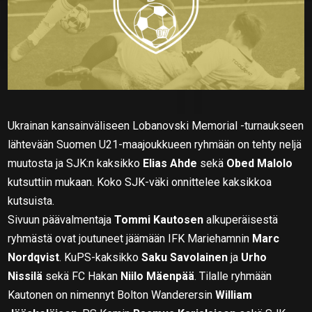
Ukrainan kansainväliseen Lobanovski Memorial -turnaukseen
lähtevään Suomen U21-maajoukkueen ryhmään on tehty neljä
muutosta ja SJK:n kaksikko
Elias Ahde
sekä
Obed Malolo
kutsuttiin mukaan. Koko SJK-väki onnittelee kaksikkoa
kutsuista.
Sivuun päävalmentaja
Tommi Kautosen
alkuperäisestä
ryhmästä ovat joutuneet jäämään IFK Mariehamnin
Marc
Nordqvist
. KuPS-kaksikko
Saku Savolainen
ja
Urho
Nissilä
sekä FC Hakan
Niilo Mäenpää
. Tilalle ryhmään
Kautonen on nimennyt Bolton Wanderersin
William