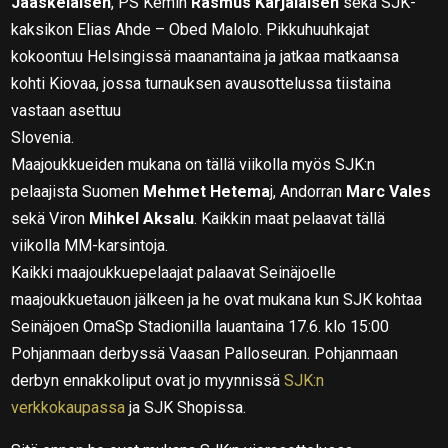
Jääskeläisen
, PS Kemin
Rasmus Karjalaisen
sekä SJK-
kaksikon Elias Ahde – Obed Malolo. Pikkuhuuhkajat
kokoontuu Helsingissä maanantaina ja jatkaa matkaansa
kohti Kiovaa, jossa turnauksen avausottelussa tiistaina
vastaan asettuu
Slovenia.
Maajoukkueiden mukana on tällä viikolla myös SJK:n
pelaajista Suomen
Mehmet Hetema
j, Andorran
Marc Vales
sekä Viron
Mihkel Aksalu
. Kaikkin maat pelaavat tällä
viikolla MM-karsintoja.
Kaikki maajoukkuepelaajat palaavat Seinäjoelle
maajoukkuetauon jälkeen ja he ovat mukana kun SJK kohtaa
Seinäjoen OmaSp Stadionilla lauantaina 17.6. klo 15:00
Pohjanmaan derbyssä Vaasan Palloseuran. Pohjanmaan
derbyn ennakkoliput ovat jo myynnissä
SJK:n
verkkokaupassa
ja SJK Shopissa.