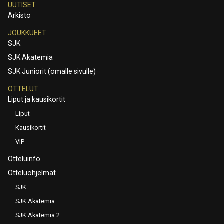
UUTISET
Arkisto
JOUKKUEET
SJK
SJK Akatemia
SJK Juniorit (omalle sivulle)
OTTELUT
Liput ja kausikortit
Liput
Kausikortit
VIP
Otteluinfo
Otteluohjelmat
SJK
SJK Akatemia
SJK Akatemia 2