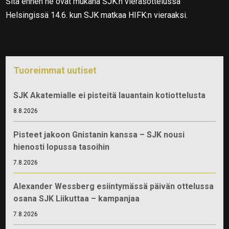
Sitä ennen he ovat mukana SJK:n vierasottelussa
Helsingissä 14.6. kun SJK matkaa HIFK:n vieraaksi.
Tuoreimmat uutiset
SJK Akatemialle ei pisteitä lauantain kotiottelusta
8.8.2026
Pisteet jakoon Gnistanin kanssa – SJK nousi
hienosti lopussa tasoihin
7.8.2026
Alexander Wessberg esiintymässä päivän ottelussa
osana SJK Liikuttaa – kampanjaa
7.8.2026