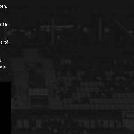
sen.
isää,
siitä
u
a ja