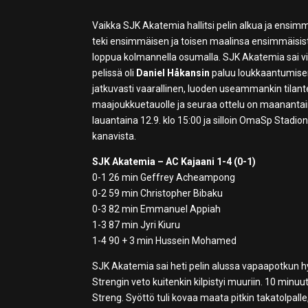
Vaikka SJK Akatemia hallitsi pelin alkua ja ensimm
teki ensimmäisen ja toisen maalinsa ensimmäisist
loppua kolmannella osumalla. SJK Akatemia sai v
pelissä oli
Daniel Håkansin
paluu loukkaantumisen j
jatkuvasti vaarallinen, luoden useammankin tilan
maajoukkuetauolle ja seuraa ottelu on maanantai
lauantaina 12.9. klo 15:00 ja silloin OmaSp Stadion
kanavista.
SJK Akatemia – AC Kajaani 1-4 (0-1)
0-1 26 min Geffrey Acheampong
0-2 59 min Christopher Bibaku
0-3 82 min Emmanuel Appiah
1-3 87 min Jyri Kiuru
1-4 90 + 3 min Hussein Mohamed
SJK Akatemia sai heti pelin alussa vapaapotkun hy
Strengin veto kuitenkin kilpistyi muuriin. 10 minuut
Streng. Syöttö tuli kovaa maata pitkin takatolpall