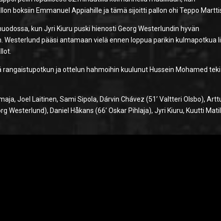
lon boksiin Emmanuel Appiahille ja tämä sijoitti pallon ohi Teppo Martti
odossa, kun Jyri Kiuru puski hienosti Georg Westerlundin hyvän
n. Westerlund pääsi antamaan vielä ennen loppua parikin kulmapotkua l
lot.
vielä rangaistupotkun ja ottelun hahmoihin kuulunut Hussein Mohamed teki 
a, Joel Laitinen, Sami Sipola, Dárvin Chávez (51’ Valtteri Olsbo), Artt
Westerlund), Daniel Håkans (66’ Oskar Pihlaja), Jyri Kiuru, Kuutti Matil