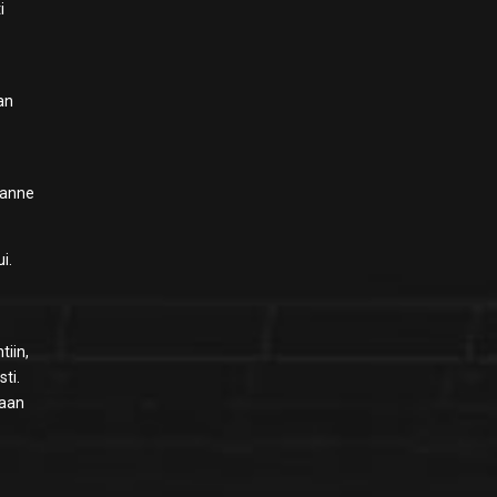
i
aan
ilanne
i.
t
tiin,
ti.
maan
o