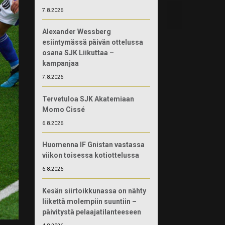
7.8.2026
Alexander Wessberg
esiintymässä päivän ottelussa
osana SJK Liikuttaa –
kampanjaa
7.8.2026
Tervetuloa SJK Akatemiaan
Momo Cissé
6.8.2026
Huomenna IF Gnistan vastassa
viikon toisessa kotiottelussa
6.8.2026
Kesän siirtoikkunassa on nähty
liikettä molempiin suuntiin –
päivitystä pelaajatilanteeseen