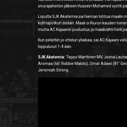
sivurajaheiton jälkeen Hussein Mohamed syötti pal
Lopulta SJK Akatemia sai hieman lohtua maalin mu
kulmapotkun sisään. Maali oi Kiurun kauden toine
mutta AC Kajaanin puolustus ja maalivahti hoiti pal
Kun pelattiin jo ottelun yliaikaa, sai AC Kajaani 
loppuluvut 1-4:ään.
SJK Akatemia:
Teppo Marttinen MV, Joona Lautamaj
Aromaa (66’ Robbie Malolo), Omar Adawi (81’ Georg 
Jeremiah Streng.