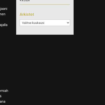
4.8.2026
ajaani
Arkistot
nnen
Arkistot
ajalla
remiah
kä
kana