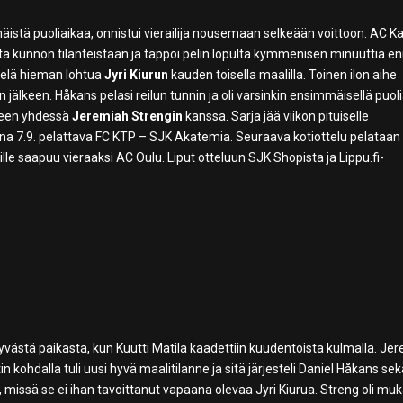
äistä puoliaikaa, onnistui vierailija nousemaan selkeään voittoon. AC K
ä kunnon tilanteistaan ja tappoi pelin lopulta kymmenisen minuuttia e
ielä hieman lohtua
Jyri Kiurun
kauden toisella maalilla. Toinen ilon aihe
älkeen. Håkans pelasi reilun tunnin ja oli varsinkin ensimmäisellä puoli
teen yhdessä
Jeremiah Strengin
kanssa. Sarja jää viikon pituiselle
na 7.9. pelattava FC KTP – SJK Akatemia. Seuraava kotiottelu pelataan
ille saapuu vieraaksi AC Oulu. Liput otteluun SJK Shopista ja Lippu.fi-
västä paikasta, kun Kuutti Matila kaadettiin kuudentoista kulmalla. Je
in kohdalla tuli uusi hyvä maalitilanne ja sitä järjesteli Daniel Håkans se
e, missä se ei ihan tavoittanut vapaana olevaa Jyri Kiurua. Streng oli mu