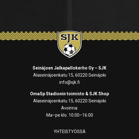
Seinäjoen Jalkapallokerho Oy – SJK
Alaseinäjoenkatu 15, 60220 Seinäjoki
info@sjk.fi
OmaSp Stadionin toimisto & SJK Shop
Alaseinäjoenkatu 15, 60220 Seinäjoki
Avoinna:
Ma–pe klo. 10:00–16:00
YHTEISTYÖSSÄ