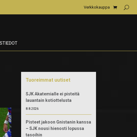
Verkkokauppa
STIEDOT
Tuoreimmat uutiset
SJK Akatemialle ei pisteitä
lauantain kotiottelusta
8.8.2026
Pisteet jakoon Gnistanin kanssa
– SJK nousi hienosti lopussa
tasoihin