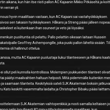
 aikana, kun hän itse riisti pallon AC Kajaanin Mikko Pitkäseltä ja koitt
n verran yli.
nousi hyvin maaliltaan vastaan, kun AC Kajaani sai vastahyökkäyksen.
lä siivosi sen takaisin hyökkäykseen. Håkans ja Streng pääsi jälleen nope
askeleet ei kuitenkaan ihan osuneet ja veto jäi löysäksi.
nenkuin puolituntia oli pelattu. Pallo pelattiin oikeaan laitaan Hussein
akatolpalle Geoffrey Achempongille, joka puski pallon läheltä sisään. T
emia oli hallinnut ottelua.
nssa, mutta AC Kajaanin puolustaja liukui tilanteeseen ja Håkans kaatu
sta.
 ei ollut peli kunnolla kontrollissa. Molempien joukkueiden tilanteet oliva
yli tai päätyi maalivahtien haltuun helposti. Mitä pidemmälle kuitenkin men
ja saamaan tilanteita. Keskityksiä sateli SJK Akatemian boksiin jatkuvas
haru Kato keskitti vasemmalta laidalta ja Christopher Bibaku pääsi laitta
auhoittelemaan SJK Akatemian vaihtopenkkiä ja nosti samalla keltaisen j
poi pelin lopullisesti 82.minuutilla kolmannella maalillaan, kun