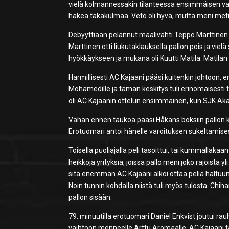
vielä kolmannessakin tilanteessa ensimmäisen vartin
hakea takakulmaa. Veto oli hyvä, mutta meni metri
Debyyttiään pelannut maalivahti Teppo Marttinen 
Marttinen otti liukutaklauksella pallon pois ja vie
hyökkäykseen ja mukana oli Kuutti Matila. Matilan 
Harmillisesti AC Kajaani pääsi kuitenkin johtoon, en
Mohamedille ja tämän keskitys tuli erinomaisesti t
oli AC Kajaanin ottelun ensimmäinen, kun SJK Akat
Vähän ennen taukoa pääsi Håkans boksiin pallon ka
Erotuomari antoi hänelle varoituksen sukeltamise
Toisella puoliajalla peli tasoittui, tai kummallakaan
heikkoja yrityksiä, joissa pallo meni joko rajoista 
sitä enemmän AC Kajaani alkoi ottaa peliä haltuun 
Noin tunnin kohdalla niistä tuli myös tulosta. Chi
pallon sisään.
79. minuutilla erotuomari Daniel Enkvist joutui r
vaihtoon menneelle Arttu Aromaalle. AC Kajaani tap