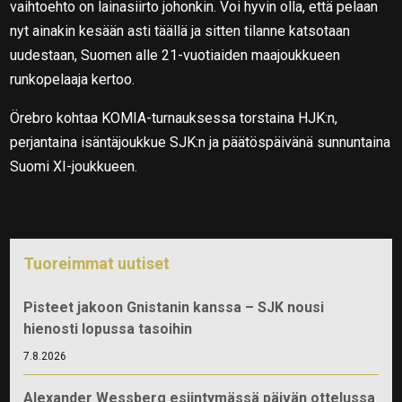
vaihtoehto on lainasiirto johonkin. Voi hyvin olla, että pelaan
nyt ainakin kesään asti täällä ja sitten tilanne katsotaan
uudestaan, Suomen alle 21-vuotiaiden maajoukkueen
runkopelaaja kertoo.
Örebro kohtaa KOMIA-turnauksessa torstaina HJK:n,
perjantaina isäntäjoukkue SJK:n ja päätöspäivänä sunnuntaina
Suomi XI-joukkueen.
Tuoreimmat uutiset
Pisteet jakoon Gnistanin kanssa – SJK nousi
hienosti lopussa tasoihin
7.8.2026
Alexander Wessberg esiintymässä päivän ottelussa