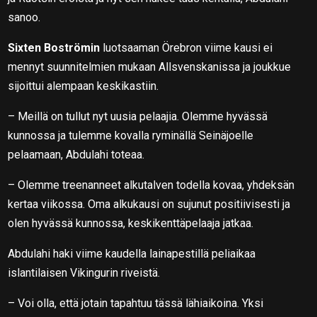
sanoo.
Sixten Boströmin
luotsaaman Örebron viime kausi ei
mennyt suunnitelmien mukaan Allsvenskanissa ja joukkue
sijoittui alempaan keskikastiin.
– Meillä on tullut nyt uusia pelaajia. Olemme hyvässä
kunnossa ja tulemme kovalla ryminällä Seinäjoelle
pelaamaan, Abdulahi toteaa.
– Olemme treenanneet alkutalven todella kovaa, yhdeksän
kertaa viikossa. Oma alkukausi on sujunut positiivisesti ja
olen hyvässä kunnossa, keskikenttäpelaaja jatkaa.
Abdulahi haki viime kaudella lainapestillä peliaikaa
islantilaisen Vikingurin riveistä.
– Voi olla, että jotain tapahtuu tässä lähiaikoina. Yksi