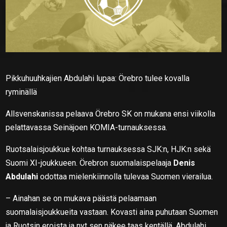
Pikkuhuuhkajien Abdulahi lupaa: Örebro tulee kovalla
ryminällä
Allsvenskanissa pelaava Örebro SK on mukana ensi viikolla
pelattavassa Seinäjoen KOMIA-turnauksessa.
Ruotsalaisjoukkue kohtaa turnauksessa SJK:n, HJK:n sekä
Suomi XI-joukkueen. Örebron suomalaispelaaja
Denis
Abdulahi
odottaa mielenkiinnolla tulevaa Suomen vierailua.
– Ainahan se on mukava päästä pelaamaan
suomalaisjoukkueita vastaan. Kovasti aina puhutaan Suomen
ja Ruotsin eroista ja nyt sen näkee taas kentällä, Abdulahi