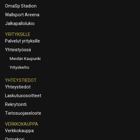
OmaSp Stadion
Wallsport Areena
Jalkapallolukio
YRITYKSILLE
Palvelut yrityksille
Yhteistyössä
Meidän Kaupunki
Yrityskerho
YHTEYSTIEDOT
Yhteystiedot
Laskutusosoitteet
Rekrytointi
Tietosuojaseloste
VERKKOKAUPPA
Verkkokauppa
Ostoskori