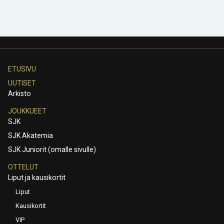
ETUSIVU
UUTISET
Arkisto
JOUKKUEET
SJK
SJK Akatemia
SJK Juniorit (omalle sivulle)
OTTELUT
Liput ja kausikortit
Liput
Kausikortit
VIP