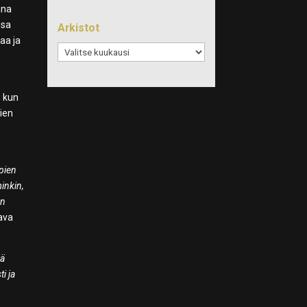
ana
ssa
Arkistot
aa ja
Arkistot
, kun
kien
pien
inkin,
an
ava
dä
ti ja