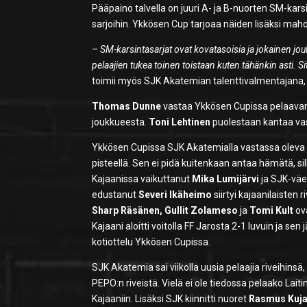
Pääpaino talvella on juuri A- ja B-nuorten SM-kar
sarjoihin. Ykkösen Cup tarjoaa näiden lisäksi mahd
–
SM-karsintasarjat ovat kovatasoisia ja jokainen jou
pelaajien tukea toinen toistaan kuten tähänkin asti. 
toimii myös SJK Akatemian talenttivalmentajana, v
Thomas Dunne
vastaa Ykkösen Cupissa pelaava
joukkueesta.
Toni Lehtinen
puolestaan kantaa va
Ykkösen Cupissa SJK Akatemialla vastassa oleva AC
pisteellä. Sen ei pidä kuitenkaan antaa hämätä, s
Kajaanissa vaikuttanut
Mika Lumijärvi
ja SJK-väe
edustanut
Severi Ikäheimo
siirtyi kajaanilaisten
Sharp Räsänen, Gullit Zolameso
ja
Tomi Kult
ov
Kajaani aloitti voitolla FF Jarosta 2-1 luvuin ja se
kotiottelu Ykkösen Cupissa.
SJK Akatemia sai viikolla uusia pelaajia riveih
PEPO:n riveistä. Vielä ei ole tiedossa pelaako La
Kajaaniin. Lisäksi SJK kiinnitti nuoret
Rasmus Kuja