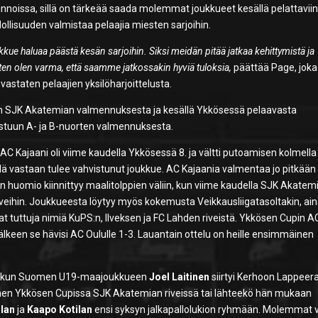
sinnoissa, sillä on tärkeää saada molemmat joukkueet kesällä pelattavii
ollisuuden valmistaa pelaajia miesten sarjoihin.
kkue haluaa päästä kesän sarjoihin. Siksi meidän pitää jatkaa kehittymistä ja
Siten olen varma, että saamme jatkossakin hyviä tuloksia,
päättää Page, joka
astaten pelaajien yksilöharjoittelusta.
n SJK Akatemian valmennuksesta ja kesällä Ykkösessä pelaavasta
stuun A- ja B-nuorten valmennuksesta.
 Kajaani oli viime kaudella Ykkösessä 8. ja vältti putoamisen kolmella
illä vastaan tulee vahvistunut joukkue. AC Kajaania valmentaa jo pitkään
n huomio kiinnittyy maalitolppien väliin, kun viime kaudella SJK Akatem
 riveihin. Joukkueesta löytyy myös kokemusta Veikkausliigatasoltakin, ai
at tuttuja nimiä KuPS:n, Ilveksen ja FC Lahden riveistä. Ykkösen Cupin A
n jälkeen se hävisi AC Oululle 1-3. Lauantain ottelu on heille ensimmäinen
insä, kun Suomen U19-maajoukkueen
Joel Laitinen
siirtyi Kerhoon Lappee
itinen Ykkösen Cupissa SJK Akatemian riveissä tai lähteekö hän mukaan
lan
ja
Kaapo Kotilan
ensi syksyn jalkapallolukion ryhmään. Molemmat 