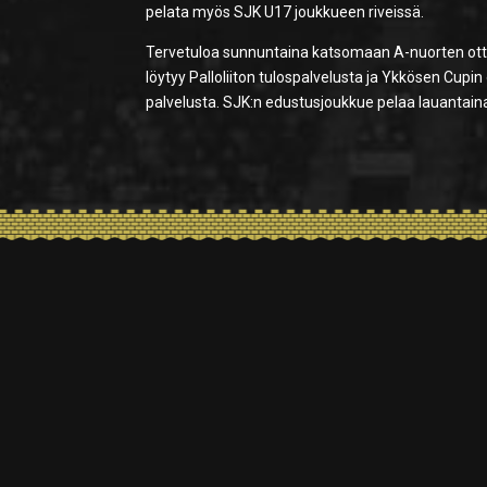
pelata myös SJK U17 joukkueen riveissä.
Tervetuloa sunnuntaina katsomaan A-nuorten ottel
löytyy Palloliiton tulospalvelusta ja Ykkösen Cup
palvelusta. SJK:n edustusjoukkue pelaa lauantaina 