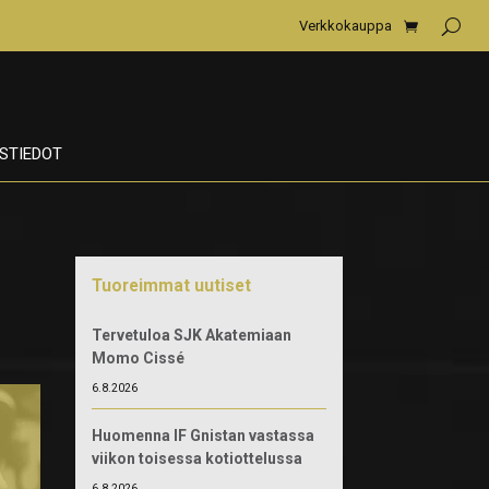
Verkkokauppa
STIEDOT
Tuoreimmat uutiset
Tervetuloa SJK Akatemiaan
Momo Cissé
6.8.2026
Huomenna IF Gnistan vastassa
viikon toisessa kotiottelussa
6.8.2026