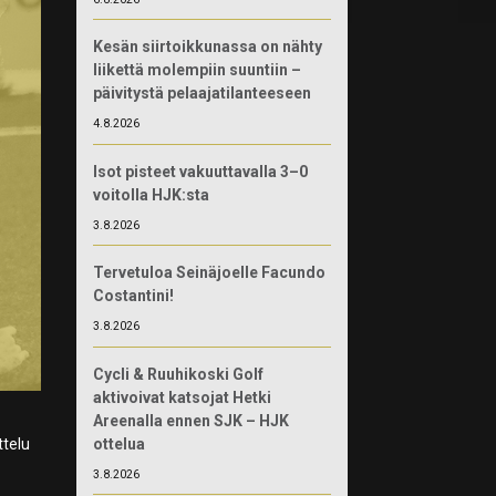
Kesän siirtoikkunassa on nähty
liikettä molempiin suuntiin –
päivitystä pelaajatilanteeseen
4.8.2026
Isot pisteet vakuuttavalla 3–0
voitolla HJK:sta
3.8.2026
Tervetuloa Seinäjoelle Facundo
Costantini!
3.8.2026
Cycli & Ruuhikoski Golf
aktivoivat katsojat Hetki
Areenalla ennen SJK – HJK
ottelua
ttelu
3.8.2026