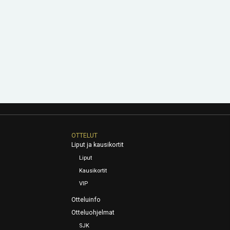
OTTELUT
Liput ja kausikortit
Liput
Kausikortit
VIP
Otteluinfo
Otteluohjelmat
SJK