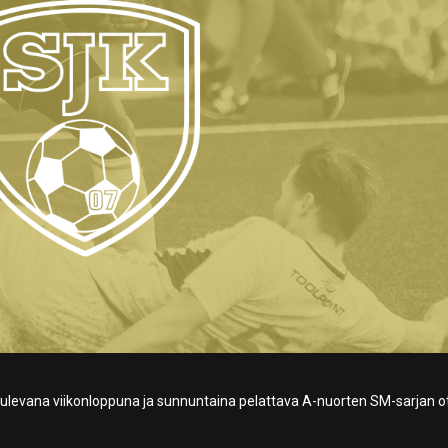
ulevana viikonloppuna ja sunnuntaina pelattava A-nuorten SM-sarjan o