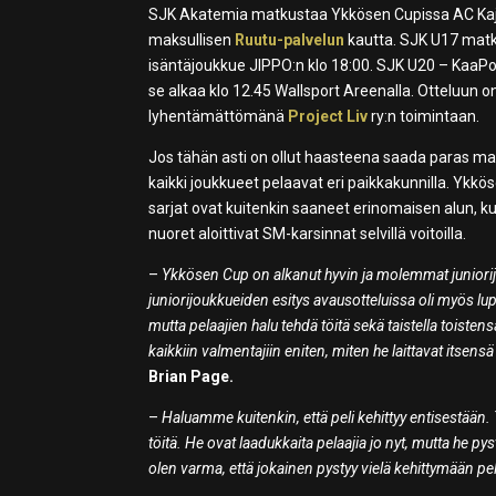
SJK Akatemia matkustaa Ykkösen Cupissa AC Kajaani
maksullisen
Ruutu-palvelun
kautta. SJK U17 mat
isäntäjoukkue JIPPO:n klo 18:00. SJK U20 – KaaPo
se alkaa klo 12.45 Wallsport Areenalla. Otteluun
lyhentämättömänä
Project Liv
ry:n toimintaan.
Jos tähän asti on ollut haasteena saada paras ma
kaikki joukkueet pelaavat eri paikkakunnilla. Ykkös
sarjat ovat kuitenkin saaneet erinomaisen alun, kun
nuoret aloittivat SM-karsinnat selvillä voitoilla.
–
Ykkösen Cup on alkanut hyvin ja molemmat juniorij
juniorijoukkueiden esitys avausotteluissa oli myös lu
mutta pelaajien halu tehdä töitä sekä taistella toiste
kaikkiin valmentajiin eniten, miten he laittavat itsensä
Brian Page.
–
Haluamme kuitenkin, että peli kehittyy entisestään.
töitä. He ovat laadukkaita pelaajia jo nyt, mutta he pyst
olen varma, että jokainen pystyy vielä kehittymään p