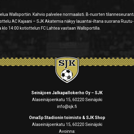
ua Wallsportiin. Kahvio palvelee normaalisti. B-nuorten tilanneseurant
in ottelu AC Kajaani – SJK Akatemia näkyy lauantai-iltana suorana Ruutu-
klo 14:00 kotiottelun FC Lahtea vastaan Wallsportilla.
Seinäjoen Jalkapallokerho Oy – SJK
Alaseinäjoenkatu 15, 60220 Seinäjoki
info@sjk.fi
OmaSp Stadionin toimisto & SJK Shop
Alaseinäjoenkatu 15, 60220 Seinäjoki
Avoinna: