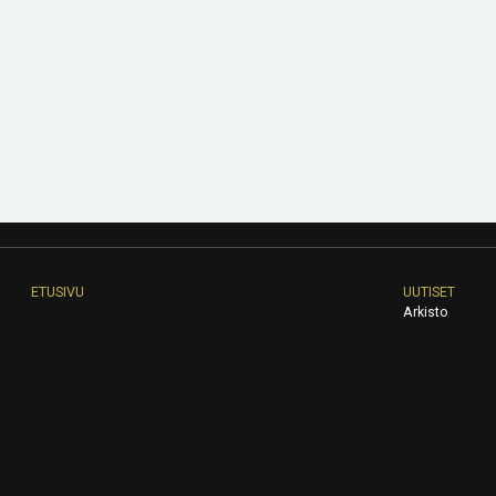
ETUSIVU
UUTISET
Arkisto