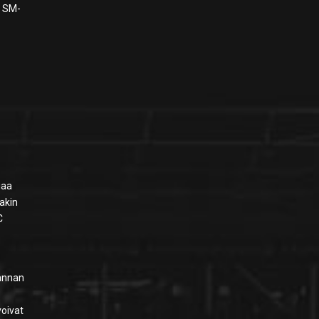
n SM-
iaa
nakin
C
rannan
voivat