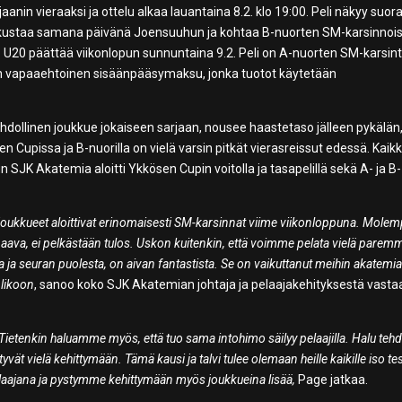
n vieraaksi ja ottelu alkaa lauantaina 8.2. klo 19:00. Peli näkyy suor
kustaa samana päivänä Joensuuhun ja kohtaa B-nuorten SM-karsinnoi
 U20 päättää viikonlopun sunnuntaina 9.2. Peli on A-nuorten SM-karsint
 on vapaaehtoinen sisäänpääsymaksu, jonka tuotot käytetään
hdollinen joukkue jokaiseen sarjaan, nousee haastetaso jälleen pykälän
en Cupissa ja B-nuorilla on vielä varsin pitkät vierasreissut edessä. Kaik
 SJK Akatemia aloitti Ykkösen Cupin voitolla ja tasapelillä sekä A- ja B-
oukkueet aloittivat erinomaisesti SM-karsinnat viime viikonloppuna. Molem
paava, ei pelkästään tulos. Uskon kuitenkin, että voimme pelata vielä paremm
nsa ja seuran puolesta, on aivan fantastista. Se on vaikuttanut meihin akatemi
 likoon
, sanoo koko SJK Akatemian johtaja ja pelaajakehityksestä vasta
 Tietenkin haluamme myös, että tuo sama intohimo säilyy pelaajilla. Halu teh
yvät vielä kehittymään. Tämä kausi ja talvi tulee olemaan heille kaikille iso tes
elaajana ja pystymme kehittymään myös joukkueina lisää,
Page jatkaa.